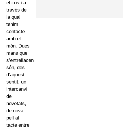
el cos i a
través de
la qual
tenim
contacte
amb el
món. Dues
mans que
s’entrellacen
són, des
d’aquest
sentit, un
intercanvi
de
novetats,
de nova
pell al
tacte entre