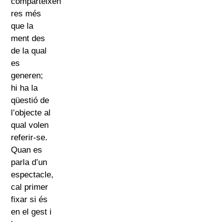
comparteixen
res més
que la
ment des
de la qual
es
generen;
hi ha la
qüestió de
l’objecte al
qual volen
referir-se.
Quan es
parla d’un
espectacle,
cal primer
fixar si és
en el gest i