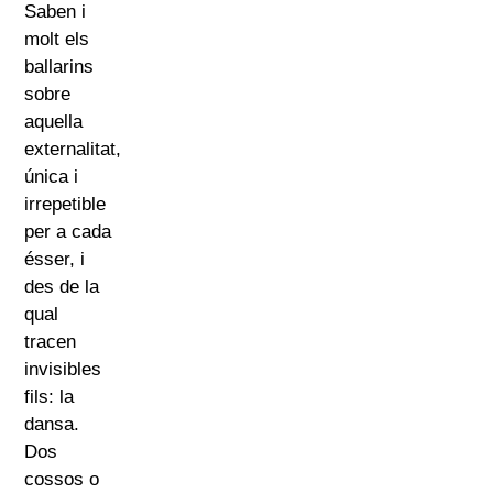
Saben i
molt els
ballarins
sobre
aquella
externalitat,
única i
irrepetible
per a cada
ésser, i
des de la
qual
tracen
invisibles
fils: la
dansa.
Dos
cossos o