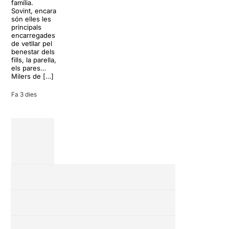
família.
Yamato, el
història del
Sovint, encara
grup fundat
teatre musical,
són elles les
l’any 1993 per
arribarà al
principals
Masa Ogawa
Teatre Apolo
encarregades
a Asuka-mura,
del 17 al […]
de vetllar pel
a la […]
benestar dels
27 juliol 2026
fills, la parella,
24 juliol 2026
els pares…
Milers de […]
Fa 3 dies