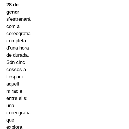
28 de
gener
s’estrenarà
com a
coreografia
completa
d’una hora
de durada.
Són cinc
cossos a
l’espai i
aquell
miracle
entre ells:
una
coreografia
que
explora