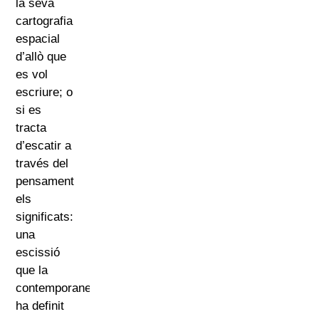
la seva
cartografia
espacial
d’allò que
es vol
escriure; o
si es
tracta
d’escatir a
través del
pensament
els
significats:
una
escissió
que la
contemporaneïtat
ha definit