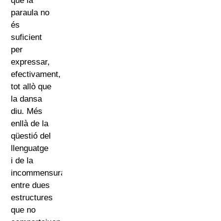
que la
paraula no
és
suficient
per
expressar,
efectivament,
tot allò que
la dansa
diu. Més
enllà de la
qüestió del
llenguatge
i de la
incommensurabilitat
entre dues
estructures
que no