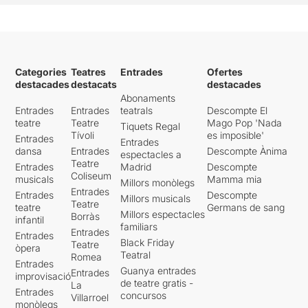
Categories
Teatres
Entrades
Ofertes
destacades
destacats
destacades
Abonaments
Entrades
Entrades
teatrals
Descompte El
teatre
Teatre
Mago Pop 'Nada
Tiquets Regal
Tívoli
es imposible'
Entrades
Entrades
dansa
Entrades
Descompte Ànima
espectacles a
Teatre
Entrades
Madrid
Descompte
Coliseum
musicals
Mamma mia
Millors monòlegs
Entrades
Entrades
Descompte
Millors musicals
Teatre
teatre
Germans de sang
Millors espectacles
Borràs
infantil
familiars
Entrades
Entrades
Black Friday
Teatre
òpera
Teatral
Romea
Entrades
Guanya entrades
Entrades
improvisació
de teatre gratis -
La
Entrades
concursos
Villarroel
monòlegs