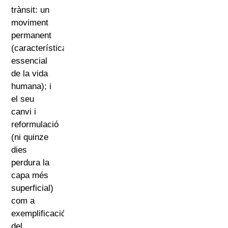
trànsit: un
moviment
permanent
(característica
essencial
de la vida
humana); i
el seu
canvi i
reformulació
(ni quinze
dies
perdura la
capa més
superficial)
com a
exemplificació
del