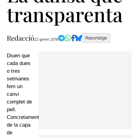
transparenta
Redacció
Reportatge
22 gener 2018
Diuen que
cada dues
o tres
setmanes
fem un
canvi
complet de
pell.
Concretament
de la capa
de