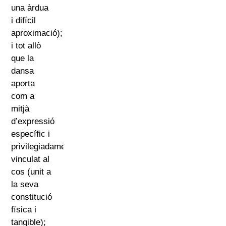
una àrdua
i difícil
aproximació);
i tot allò
que la
dansa
aporta
com a
mitjà
d’expressió
específic i
privilegiadament
vinculat al
cos (unit a
la seva
constitució
física i
tangible);