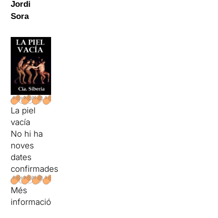
Jordi
Sora
La piel
vacía
No hi ha
noves
dates
confirmades
Més
informació