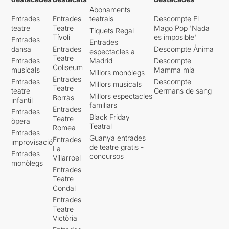
Abonaments
Entrades
Entrades
teatrals
Descompte El
teatre
Teatre
Mago Pop 'Nada
Tiquets Regal
Tívoli
es imposible'
Entrades
Entrades
dansa
Entrades
Descompte Ànima
espectacles a
Teatre
Entrades
Madrid
Descompte
Coliseum
musicals
Mamma mia
Millors monòlegs
Entrades
Entrades
Descompte
Millors musicals
Teatre
teatre
Germans de sang
Millors espectacles
Borràs
infantil
familiars
Entrades
Entrades
Black Friday
Teatre
òpera
Teatral
Romea
Entrades
Guanya entrades
Entrades
improvisació
de teatre gratis -
La
Entrades
concursos
Villarroel
monòlegs
Entrades
Teatre
Condal
Entrades
Teatre
Victòria