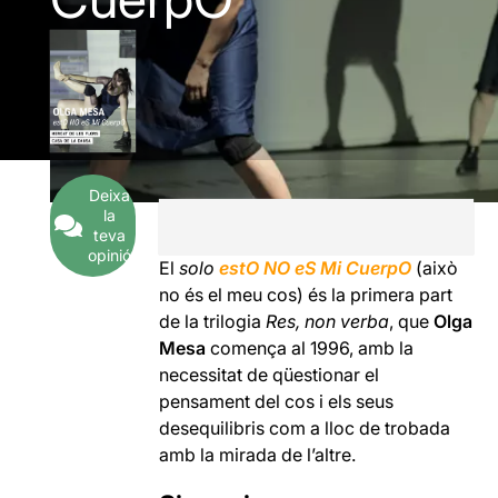
Deixa
la
teva
opinió
El
solo
estO NO eS Mi CuerpO
(això
no és el meu cos) és la primera part
de la trilogia
Res, non verba
, que
Olga
Mesa
comença al 1996, amb la
necessitat de qüestionar el
pensament del cos i els seus
desequilibris com a lloc de trobada
amb la mirada de l’altre.