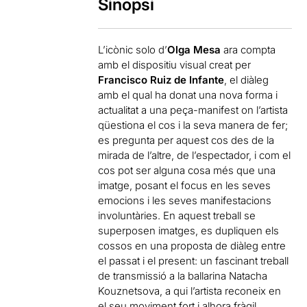
Sinopsi
L’icònic solo d’
Olga Mesa
ara compta
amb el dispositiu visual creat per
Francisco Ruiz de Infante
, el diàleg
amb el qual ha donat una nova forma i
actualitat a una peça-manifest on l’artista
qüestiona el cos i la seva manera de fer;
es pregunta per aquest cos des de la
mirada de l’altre, de l’espectador, i com el
cos pot ser alguna cosa més que una
imatge, posant el focus en les seves
emocions i les seves manifestacions
involuntàries. En aquest treball se
superposen imatges, es dupliquen els
cossos en una proposta de diàleg entre
el passat i el present: un fascinant treball
de transmissió a la ballarina Natacha
Kouznetsova, a qui l’artista reconeix en
el seu moviment fort i alhora fràgil.