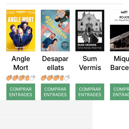
Angle
Desapar
Sum
Miqu
Mort
ellats
Vermis
Barce
a: Ro
COMPRAR
COMPRAR
COMPRAR
COMP
ENTRADES
ENTRADES
ENTRADES
ENTRA