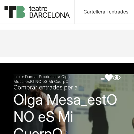
Cartellera i entrades
Descripció
Fitxa artística
Fotos i vídeos
Inici
»
Dansa
,
Proximitat
»
Olga
Mesa_estO NO eS Mi CuerpO
Comprar entrades per a
Olga Mesa_estO
NO eS Mi
CuerpO