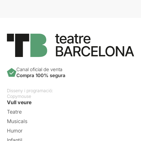
Canal oficial de venta
Compra 100% segura
Disseny i programació:
Copymouse
Vull veure
Teatre
Musicals
Humor
Infantil