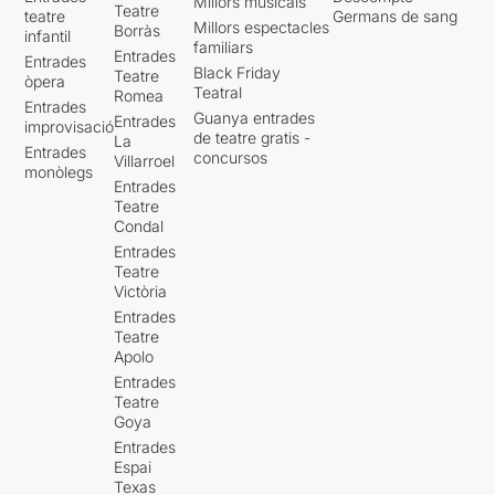
Si voleu llegir la valoració
Millors musicals
Teatre
teatre
Germans de sang
original sencera, només heu
Millors espectacles
Borràs
infantil
de clicar
AQUÍ
familiars
Entrades
Entrades
Black Friday
Teatre
òpera
Teatral
Romea
Entrades
Guanya entrades
Entrades
improvisació
de teatre gratis -
La
Entrades
concursos
Villarroel
monòlegs
Entrades
Teatre
Condal
Entrades
Teatre
Victòria
Entrades
Teatre
Apolo
Entrades
Teatre
Goya
Entrades
Espai
Texas