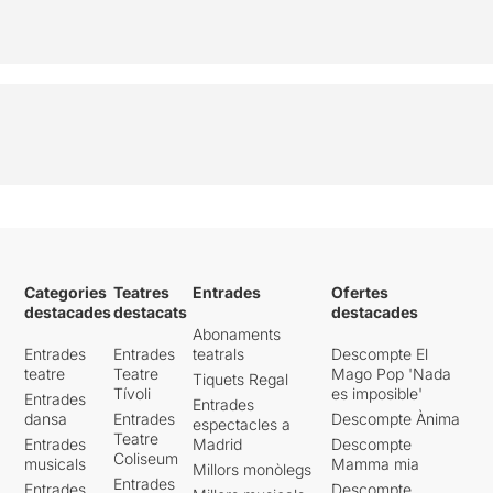
els moviments.
Nosaltres la vàrem trobar
un pèl antiquada
, en el
sentit de voler utilitzar
recursos visuals, com és el
cas del penis que "s'excita"
en viu i en directe a l'espai
escènic, que potser en una
altra època a un sector de
públic li causaria una certa
incomoditat, però que vist
en l'actualitat no aporta res
Categories
Teatres
Entrades
Ofertes
a l'espectacle.
A nosaltres
destacades
destacats
destacades
en conjunt ens va decebre
Abonaments
força, potser perquè
Entrades
Entrades
teatrals
Descompte El
esperàvem molt més d'ells.
teatre
Teatre
Mago Pop 'Nada
Tiquets Regal
Tívoli
es imposible'
Entrades
Malgrat tot vàrem passar
Entrades
dansa
Entrades
Descompte Ànima
espectacles a
una estona divertida, que ja
Teatre
Entrades
Madrid
Descompte
és molt.
Coliseum
musicals
Mamma mia
Millors monòlegs
Entrades
Entrades
Descompte