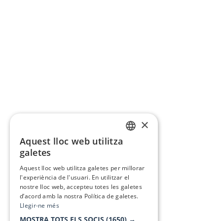
×
Aquest lloc web utilitza
CATALAN
galetes
SPANISH
Aquest lloc web utilitza galetes per millorar
l'experiència de l'usuari. En utilitzar el
nostre lloc web, accepteu totes les galetes
d’acord amb la nostra Política de galetes.
Llegir-ne més
MOSTRA TOTS ELS SOCIS
(1650) →