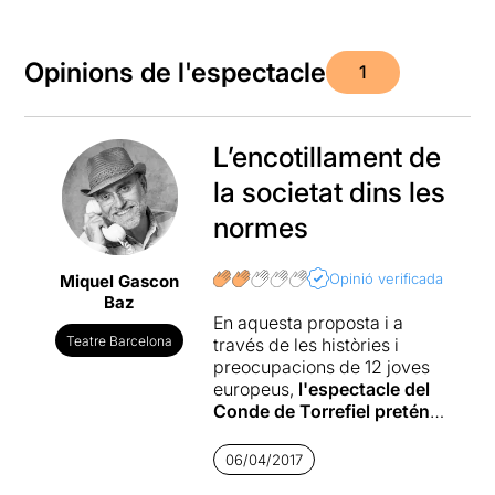
Opinions de l'espectacle
1
L’encotillament de
la societat dins les
normes
Opinió verificada
Miquel Gascon
Baz
En aquesta proposta i a
Teatre Barcelona
través de les històries i
preocupacions de 12 joves
europeus,
l'espectacle del
Conde de Torrefiel pretén
donar una visió de la
societat contemporània
,
06/04/2017
una societat que creuen