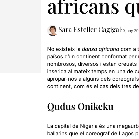
africans q
Sara Esteller Cagigal
10 juny 20
No existeix la
dansa
africana
com a ta
països d’un continent conformat per m
nombrosos, diversos i estan creuats p
inserida al mateix temps en una de c
apropar-nos a alguns dels coreògrafs
continent, com és el cas dels tres de
Qudus Onikeku
La capital de Nigèria és una megaurbs
ballarins que el coreògraf de Lagos 