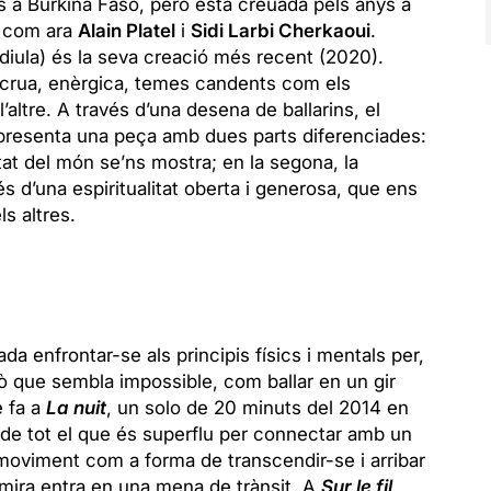
s a Burkina Faso, però està creuada pels anys a
rs com ara
Alain Platel
i
Sidi Larbi Cherkaoui
.
 diula) és la seva creació més recent (2020).
crua, enèrgica, temes candents com els
l’altre. A través d’una desena de ballarins, el
presenta una peça amb dues parts diferenciades:
vitat del món se’ns mostra; en la segona, la
vés d’una espiritualitat oberta i generosa, que ens
s altres.
ada enfrontar-se als principis físics i mentals per,
llò que sembla impossible, com ballar en un gir
e fa a
La nuit
, un solo de 20 minuts del 2014 en
 de tot el que és superflu per connectar amb un
el moviment com a forma de transcendir-se i arribar
 mira entra en una mena de trànsit. A
Sur le fil