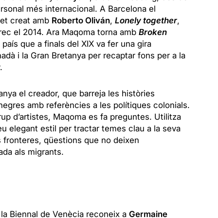
personal més internacional. A Barcelona el
uet creat amb
Roberto Oliván
,
Lonely together
,
 Grec el 2014. Ara Maqoma torna amb
Broken
país que a finals del XIX va fer una gira
adà i la Gran Bretanya per recaptar fons per a la
.
ya el creador, que barreja les històries
egres amb referències a les polítiques colonials.
grup d’artistes, Maqoma es fa preguntes. Utilitza
u elegant estil per tractar temes clau a la seva
les fronteres, qüestions que no deixen
ada als migrants.
 la Biennal de Venècia reconeix a
Germaine