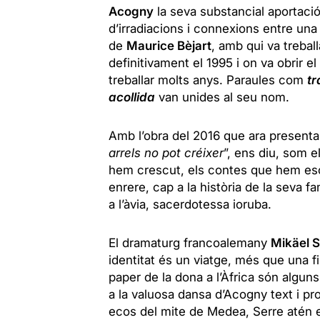
Acogny
la seva substancial aportació
d’irradiacions i connexions entre una
de
Maurice Bèjart
, amb qui va treball
definitivament el 1995 i on va obrir e
treballar molts anys. Paraules com
tr
acollida
van unides al seu nom.
Amb l’obra del 2016 que ara presenta,
arrels no pot créixer
”, ens diu, som e
hem crescut, els contes que hem esco
enrere, cap a la història de la seva fa
a l’àvia, sacerdotessa ioruba.
El dramaturg francoalemany
Mikäel S
identitat és un viatge, més que una fin
paper de la dona a l’Àfrica són algun
a la valuosa dansa d’Acogny text i pro
ecos del mite de Medea, Serre atén 