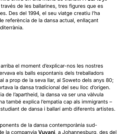
través de les ballarines, tres figures que es
s. Des del 1994, el seu viatge creatiu l’ha
e referència de la dansa actual, enllaçant
diterrània.
 arriba el moment d’explicar-nos les nostres
rvava els balls espontanis dels treballadors
l a prop de la seva llar, al Soweto dels anys 80;
tava la dansa tradicional del seu lloc d’origen.
a de l’apartheid, la dansa va ser una vàlvula
a també explica l’empatia cap als immigrants –
tudiant de dansa i ballarí amb diferents artistes.
xponents de la dansa contemporània sud-
 de la companyia
Vuyani
, a Johannesburg, des del