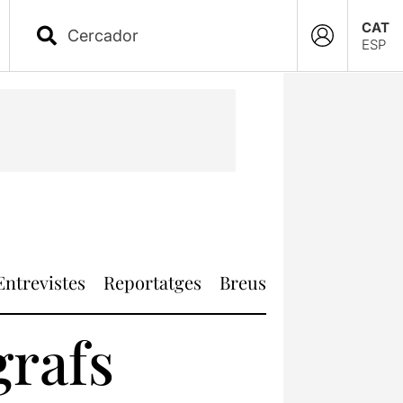
CAT
ESP
Entrevistes
Reportatges
Breus
grafs