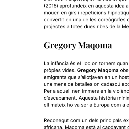
(2016) aprofundeix en aquesta idea a 
mouen en girs i repeticions hipnòtique
convertit en una de les coreògrafes d
projectes a totes dues ribes de la Me
Gregory Maqoma
La infància és el lloc on tornem quan
pròpies vides.
Gregory Maqoma
obse
emigrants que s’allotjaven en un hosta
una mena de
batalles on cadascú apor
Per a aquell nen immers en la violènci
d’escapament. Aquesta història mínim
ell mateix ho va ser a Europa com a es
Reconegut com un dels principals e
africana, Maqoma està al capdavant