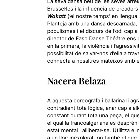
La seva dansa
beu de les seves arrel
Brussel·les i la influència de creado
Wakatt
(‘el nostre temps’ en llengua
Planteja amb una dansa descarnada, 
populismes i el discurs de l’odi cap a 
director de Faso Danse Théâtre ens 
en la primera, la violència i l’agressi
possibilitat de salvar-nos d’ella a tra
connecta a nosaltres mateixos amb el
Nacera Belaza
A aquesta coreògrafa i ballarina
li agr
contradient tota lògica, anar cap a a
constant durant tota una peça, el qu
el qual la francoalgeriana es desprèn
estat mental i alliberar-se. Utilitza 
a un lloc inexplorat, on també el que