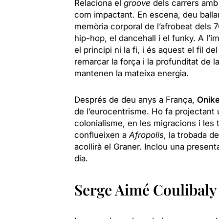
Relaciona el
groove
dels carrers amb l
com impactant. En escena, deu ballar
memòria corporal de l’afrobeat dels 7
hip-hop, el dancehall i el funky. A l’i
el principi ni la fi, i és aquest el fil de
remarcar la força i la profunditat de l
mantenen la mateixa energia.
Després de deu anys a França,
Onik
de l’eurocentrisme. Ho fa projectant u
colonialisme, en les migracions i les
conflueixen a
Afropolis
, la trobada de
acollirà el Graner. Inclou una presenta
dia.
Serge Aimé Coulibaly