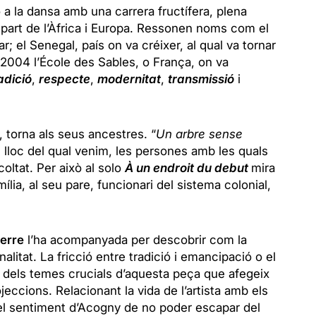
 a la dansa amb una carrera fructífera, plena
 part de l’Àfrica i Europa. Ressonen noms com el
ar; el Senegal, país on va créixer, al qual va tornar
l 2004 l’École des Sables, o França, on va
adició
,
respecte
,
modernitat
,
transmissió
i
 torna als seus ancestres. “
Un arbre sense
l lloc del qual venim, les persones amb les quals
ltat. Per això al solo
À un endroit du debut
mira
mília, al seu pare, funcionari del sistema colonial,
erre
l’ha acompanyada per descobrir com la
alitat. La fricció entre tradició i emancipació o el
s dels temes crucials d’aquesta peça que afegeix
jeccions. Relacionant la vida de l’artista amb els
el sentiment d’Acogny de no poder escapar del