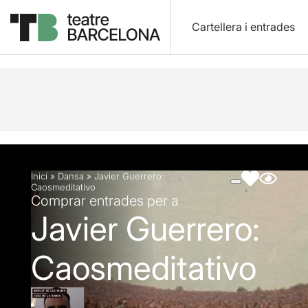
Cartellera i entrades
Descripció
Fitxa artística
Fotos i vídeos
Inici
»
Dansa
»
Javier Guerrero:
Caosmeditativo
Comprar entrades per a
Javier Guerrero:
Caosmeditativo