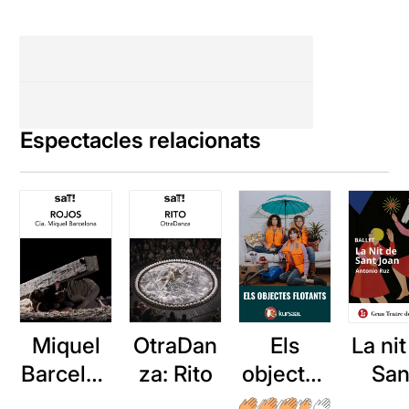
Espectacles relacionats
Miquel
OtraDan
La ni
Els
Barcelon
za: Rito
San
objectes
a: Rojos
Joa
flotants