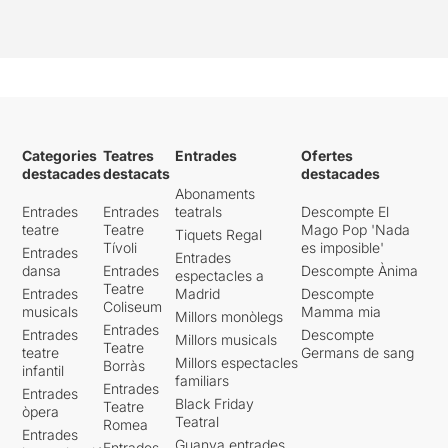
Categories
Teatres
Entrades
Ofertes
destacades
destacats
destacades
Abonaments
Entrades
Entrades
teatrals
Descompte El
teatre
Teatre
Mago Pop 'Nada
Tiquets Regal
Tívoli
es imposible'
Entrades
Entrades
dansa
Entrades
Descompte Ànima
espectacles a
Teatre
Entrades
Madrid
Descompte
Coliseum
musicals
Mamma mia
Millors monòlegs
Entrades
Entrades
Descompte
Millors musicals
Teatre
teatre
Germans de sang
Millors espectacles
Borràs
infantil
familiars
Entrades
Entrades
Black Friday
Teatre
òpera
Teatral
Romea
Entrades
Guanya entrades
Entrades