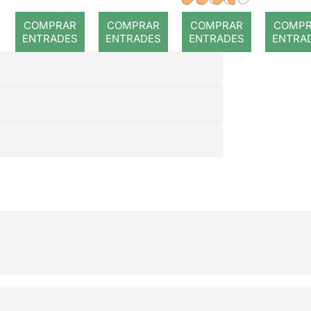
(després
COMPRAR
COMPRAR
COMPRAR
COMP
de la
ENTRADES
ENTRADES
ENTRADES
ENTRA
tempest
a)