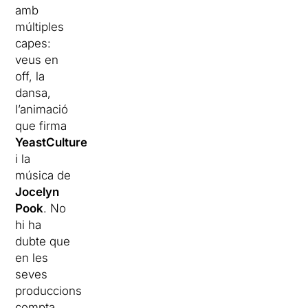
amb
múltiples
capes:
veus en
off, la
dansa,
l’animació
que firma
YeastCulture
i la
música de
Jocelyn
Pook
. No
hi ha
dubte que
en les
seves
produccions
compta