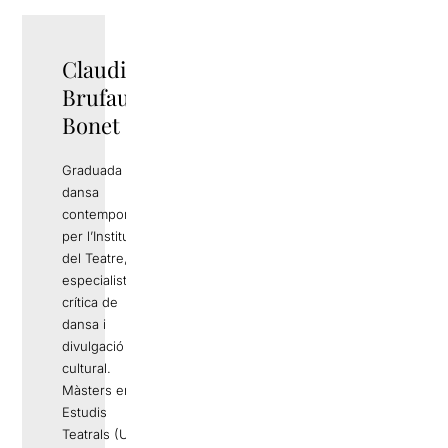
Claudia
Brufau
Bonet
Graduada en
dansa
contemporània
per l’Institut
del Teatre, és
especialista en
crítica de
dansa i
divulgació
cultural.
Màsters en
Estudis
Teatrals (UAB)