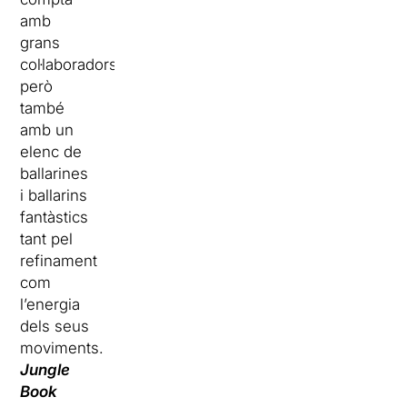
amb
grans
col·laboradors,
però
també
amb un
elenc de
ballarines
i ballarins
fantàstics
tant pel
refinament
com
l’energia
dels seus
moviments.
Jungle
Book