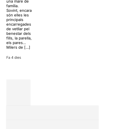
L’escenari
una mare de
clàssics de la
sembla perfecte
família.
història del
per
Sovint, encara
teatre musical,
desconnectar
són elles les
arribarà al
de la rutina,
principals
Teatre Apolo
però una
encarregades
del 17 al […]
conversa
de vetllar pel
inoportuna pot
benestar dels
27 juliol 2026
convertir unes
fills, la parella,
vacances entre
els pares…
amics en una
Milers de […]
revisió completa
de […]
Fa 4 dies
28 juliol 2026