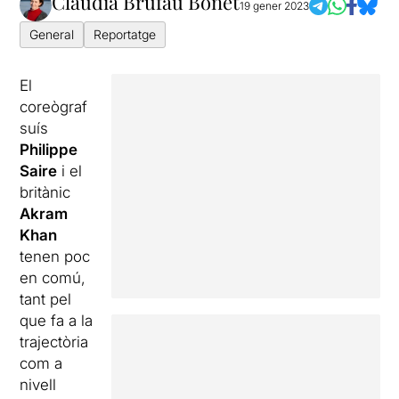
Claudia Brufau Bonet
19 gener 2023
General
Reportatge
El
coreògraf
suís
Philippe
Saire
i el
britànic
Akram
Khan
tenen poc
en comú,
tant pel
que fa a la
trajectòria
com a
nivell