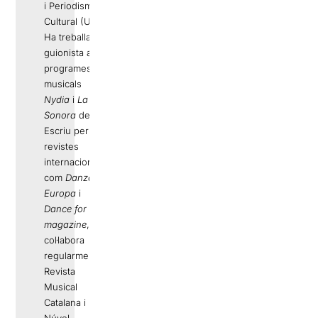
i Periodisme
Cultural (UPF).
Ha treballat de
guionista a
programes
musicals
Nydia
i
La
Sonora
del 33.
Escriu per a
revistes
internacionals
com
Danza
Europa
i
Dance for you
magazine
, i
col·labora
regularment a
Revista
Musical
Catalana i
Núvol.