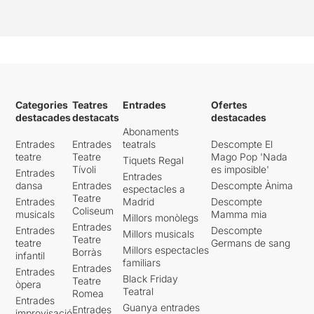
Categories
Teatres
Entrades
Ofertes
destacades
destacats
destacades
Abonaments
Entrades
Entrades
teatrals
Descompte El
teatre
Teatre
Mago Pop 'Nada
Tiquets Regal
Tívoli
es imposible'
Entrades
Entrades
dansa
Entrades
Descompte Ànima
espectacles a
Teatre
Entrades
Madrid
Descompte
Coliseum
musicals
Mamma mia
Millors monòlegs
Entrades
Entrades
Descompte
Millors musicals
Teatre
teatre
Germans de sang
Millors espectacles
Borràs
infantil
familiars
Entrades
Entrades
Black Friday
Teatre
òpera
Teatral
Romea
Entrades
Guanya entrades
Entrades
improvisació