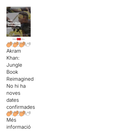
Akram
Khan:
Jungle
Book
Reimagined
No hi ha
noves
dates
confirmades
Més
informació