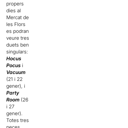
propers
dies al
Mercat de
les Flors
es podran
veure tres
duets ben
singulars:
Hocus
Pocus
i
Vacuum
(21 i 22
gener), i
Party
Room
(26
i 27
gener).
Totes tres
peces