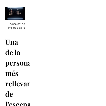
‘Vaccum’ de
Philippe Saire
Una
de la
personalitats
més
rellevants
de
l’escena