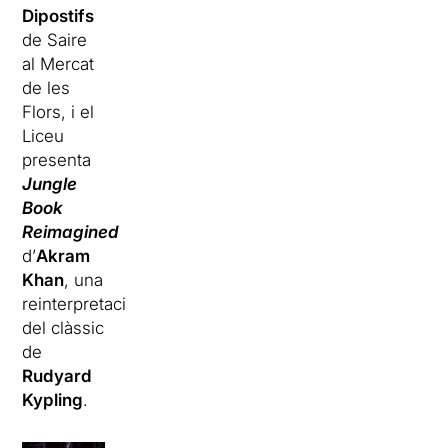
Dipostifs
de Saire
al Mercat
de les
Flors, i el
Liceu
presenta
Jungle
Book
Reimagined
d’
Akram
Khan
, una
reinterpretació
del clàssic
de
Rudyard
Kypling
.