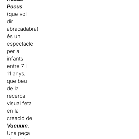
Pocus
(que vol
dir
abracadabra)
és un
espectacle
per a
infants
entre 7 i
11 anys,
que beu
de la
recerca
visual feta
en la
creació de
Vacuum
.
Una peça