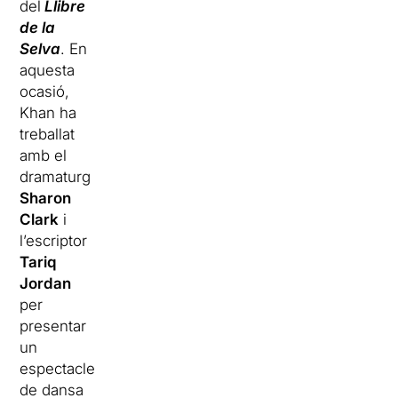
del
Llibre
de la
Selva
. En
aquesta
ocasió,
Khan ha
treballat
amb el
dramaturg
Sharon
Clark
i
l’escriptor
Tariq
Jordan
per
presentar
un
espectacle
de dansa