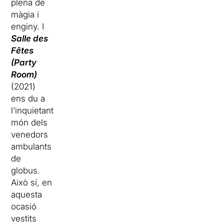
plena de
màgia i
enginy. I
Salle des
Fêtes
(Party
Room)
(2021)
ens du a
l’inquietant
món dels
venedors
ambulants
de
globus.
Això sí, en
aquesta
ocasió
vestits