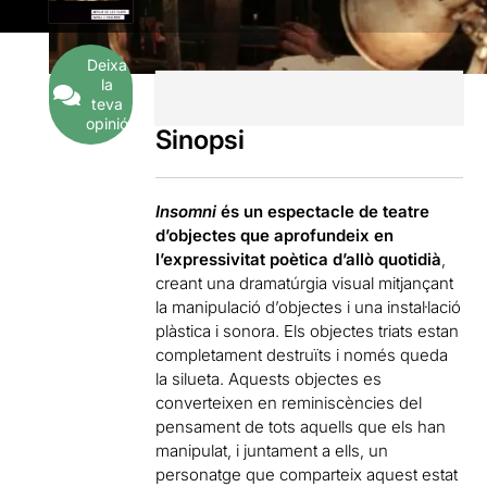
Deixa
la
teva
opinió
Sinopsi
Insomni
és un espectacle de teatre
d’objectes que aprofundeix en
l’expressivitat poètica d’allò quotidià
,
creant una dramatúrgia visual mitjançant
la manipulació d’objectes i una instal·lació
plàstica i sonora. Els objectes triats estan
completament destruïts i només queda
la silueta. Aquests objectes es
converteixen en reminiscències del
pensament de tots aquells que els han
manipulat, i juntament a ells, un
personatge que comparteix aquest estat