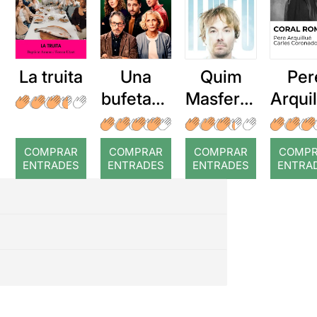
La truita
Una
Quim
Per
bufetada
Masferre
Arqui
a temps
r: Temps
: Cor
romp
COMPRAR
COMPRAR
COMPRAR
COMP
ENTRADES
ENTRADES
ENTRADES
ENTRA