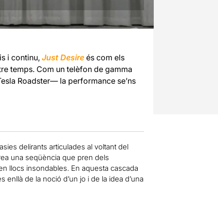
lis i continu,
Just Desire
és com els
stre temps. Com un telèfon de gamma
 Tesla Roadster— la performance se’ns
ies delirants articulades al voltant del
t crea una seqüència que pren dels
 en llocs insondables. En aquesta cascada
 enllà de la noció d’un jo i de la idea d’una