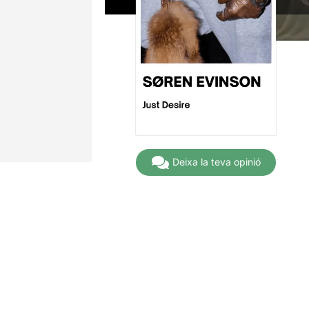
Deixa la teva opinió