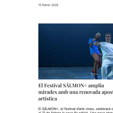
15 febrer 2026
El Festival SÂLMON< amplia
mirades amb una renovada apos
artística
El SÂLMON<, el festival d’arts vives, celebrarà d
al 21 de febrer la seva 9a edició. Una nova etap