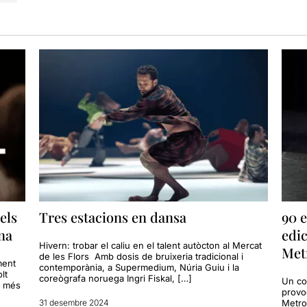
els
Tres estacions en dansa
90 e
na
edic
Hivern: trobar el caliu en el talent autòcton al Mercat
Met
de les Flors Amb dosis de bruixeria tradicional i
ment
contemporània, a Supermedium, Núria Guiu i la
lt
coreògrafa noruega Ingri Fiskal, […]
Un cop
s més
provo
31 desembre 2024
Metro