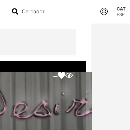
CAT
ESP