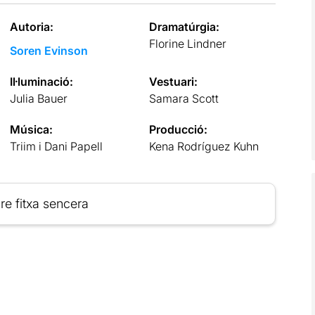
Autoria:
Dramatúrgia:
Florine Lindner
Soren Evinson
Il·luminació:
Vestuari:
Julia Bauer
Samara Scott
Música:
Producció:
Triim i Dani Papell
Kena Rodríguez Kuhn
re fitxa sencera