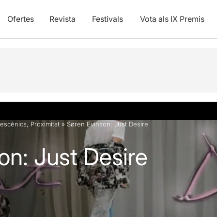
Ofertes
Revista
Festivals
Vota als IX Premis
vídeos
Articles
 escènics
,
Proximitat
»
Søren Evinson: Just Desire
on: Just Desire