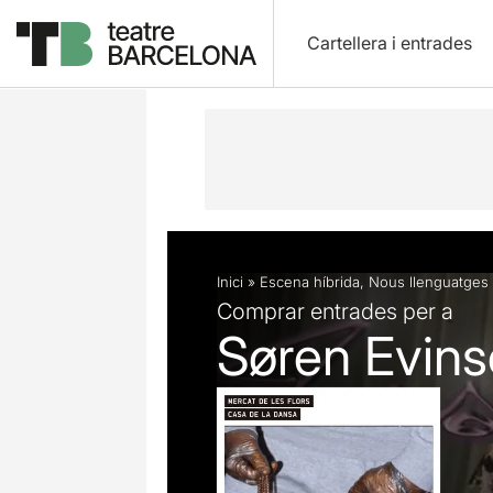
Cartellera i entrades
Descripció
Fitxa artística
Fotos i 
Inici
»
Escena híbrida
,
Nous llenguatges
Comprar entrades per a
Søren Evins