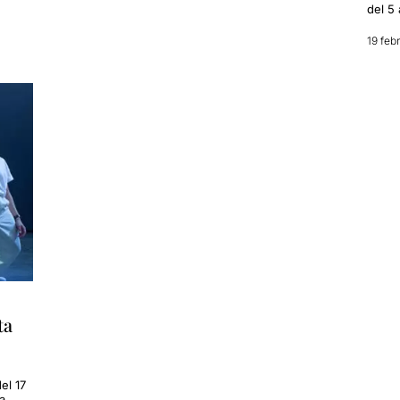
del 5 
19 feb
ta
el 17
a