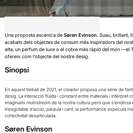
Una proposta escènica de
Søren Evinson
.
Suau, brillant, l
acabats dels objectes de consum més inspiradors del no
alta, un perfum de luxe o el cotxe més ràpid del món —el
ofereix com l’objecte del nostre desig.
Sinopsi
En aquest treball de 2021, el creador proposa una sèrie de fantas
desig. La interacció fluida i constant entre materials i intèrpre
imaginaris
mainstream
de la nostra cultura però que s’endinsa
inesgotable d’acció, paraula i cant, la performance especula més
col·lectivitat desarticulada.
Søren Evinson