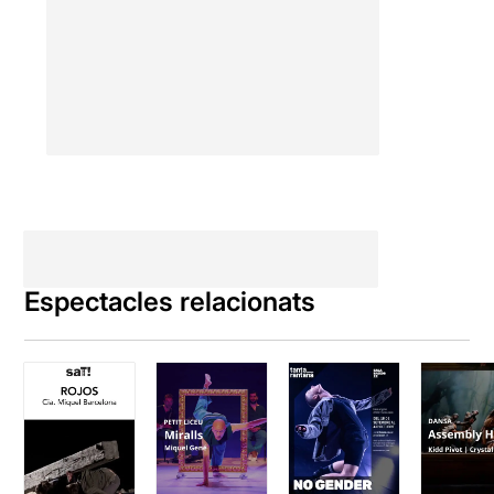
Rothschild l'any 1964. Al
llarg dels anys i després de
la incorporació d'Ohad
Naharin,
la companyia ha
adquirit una personalitat
única que es caracteritza
per la força i llibertat dels
seus ballarins
i per la
capacitat de comunicació
amb el públic.
Tal com podem llegir en el
programa de mà l’estil
Espectacles relacionats
d’aquesta companyia
s’identifica per la
terrenalitat, el ritme i la
vitalitat desbordant dels
ballarins
. Una mobilitat de
les extremitats al límit
articulada per una columna
vertebral flexible i tot
compatible amb una intensa