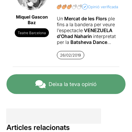
Opinió verificada
Miquel Gascon
Un
Mercat de les Flors
ple
Baz
fins a la bandera per veure
l’espectacle
VENEZUELA
Teatre Barcelona
d’Ohad Naharin
interpretat
per la
Batsheva Dance
Company
.
26/02/2019
Ohad Naharin
(Mizra, 1952)
és un ballarí i coreògraf
israelià contemporani que
des del 1990 i fins a l'any
2017 va ser el director
Deixa la teva opinió
artístic de la Batsheva
Dance Company, companyia
a la qual s’havia incorporat
l’any 1974.
Un coreògraf amb qui ja
vam prendre contacte l'any
Articles relacionats
2011 amb la peça
MINUS 16