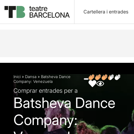
Cartellera i entrades
Descripció
Fitxa artística
Fotos i vídeos
Opin
Inici
»
Dansa
»
Batsheva Dance
Company: Venezuela
Comprar entrades per a
Batsheva Dance
Company: