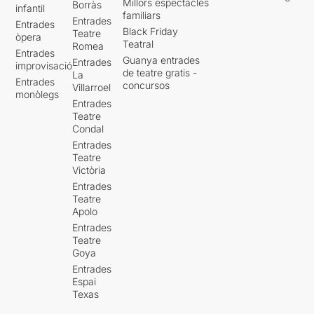
Millors espectacles
Borràs
infantil
familiars
Entrades
Entrades
Black Friday
Teatre
òpera
Teatral
Romea
Entrades
Guanya entrades
Entrades
improvisació
de teatre gratis -
La
Entrades
concursos
Villarroel
monòlegs
Entrades
Teatre
Condal
Entrades
Teatre
Victòria
Entrades
Teatre
Apolo
Entrades
Teatre
Goya
Entrades
Espai
Texas