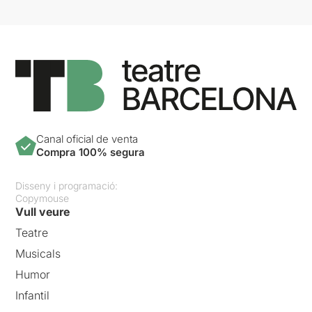
Canal oficial de venta
Compra 100% segura
Disseny i programació:
Copymouse
Vull veure
Teatre
Musicals
Humor
Infantil