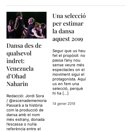
que va interpretar la
companyia IT Dansa dins del
Una selecció
Festival Grec.
per estimar
Creador del llenguatge del
la dansa
moviment anomenat
GAGA
,
aquest 2019
que posa en el centre de la
Dansa des de
dansa l'ésser humà i
Segur que us heu
potencia la improvisació i el
qualsevol
fet el propòsit: no
moviment de parts del cos.
indret:
passa l’any nou
Una greu lesió d’esquena el
sense veure més
Venezuela
va obligar, a ell
espectacles on el
d’Ohad
moviment sigui el
personalment, a expressar-
protagonista. Aquí
se corporalment
Naharin
us en fem una
desbloquejant altres parts
selecció, perquè
del seu cos.
hi ha […]
Redacció: Jordi Sora
/ @escenadememoria
14 gener 2019
Investigador constant del
Passarà a la història
com la producció de
moviment, l'organització i
dansa amb el nom
l'estructura,
el seu treball es
més estrany, donada
basa en l'entrenament diari
l’escassa o nul·la
dels ballarins
, connectant
referència entre el