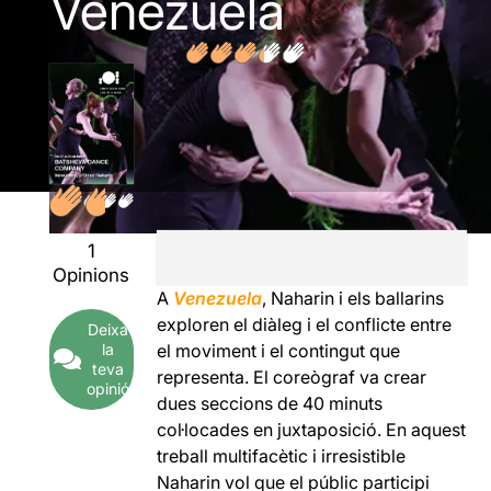
Venezuela
1
Opinions
A
Venezuela
, Naharin i els ballarins
exploren el diàleg i el conflicte entre
Deixa
la
el moviment i el contingut que
teva
representa. El coreògraf va crear
opinió
dues seccions de 40 minuts
col·locades en juxtaposició. En aquest
treball multifacètic i irresistible
Naharin vol que el públic participi