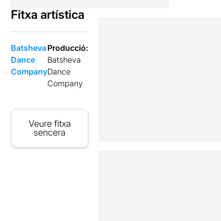
Fitxa artística
Batsheva
Producció:
Dance
Batsheva
Company
Dance
Company
Veure fitxa
sencera