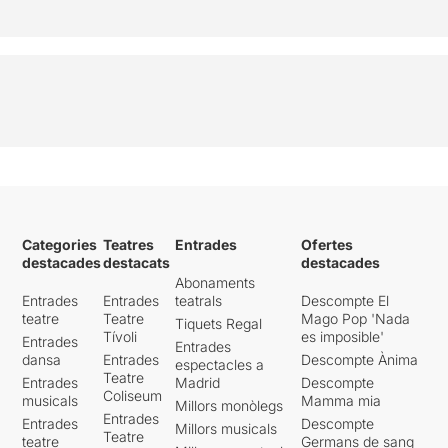
l’espectador.
Setze ballarins a escena
que es van alternant
, amb
moments on tots setze són
damunt l’escenari. Una gran
versatilitat en els seus
moviments i dues músiques
totalment contraposades
han donat com a resultat
una peça que a moments
ens ha enlluernat i agradat
molt
i en canvi,
en altres
Categories
Teatres
Entrades
Ofertes
moments se'ns ha fet
destacades
destacats
destacades
feixuga per repetitiva
.
Abonaments
Entrades
Entrades
teatrals
Descompte El
teatre
Teatre
Mago Pop 'Nada
Per poder veure la ressenya
Tiquets Regal
Tívoli
es imposible'
original, només cal clicar en
Entrades
Entrades
dansa
Entrades
Descompte Ànima
aquest
ENLLAÇ
espectacles a
Teatre
Entrades
Madrid
Descompte
Coliseum
musicals
Mamma mia
Millors monòlegs
Entrades
Entrades
Descompte
Millors musicals
Teatre
teatre
Germans de sang