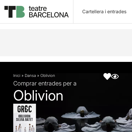
Cartellera i entrades
Descripció
Fitxa artística
Fotos i vídeos
Inici
»
Dansa
»
Oblivion
Comprar entrades per a
Oblivion