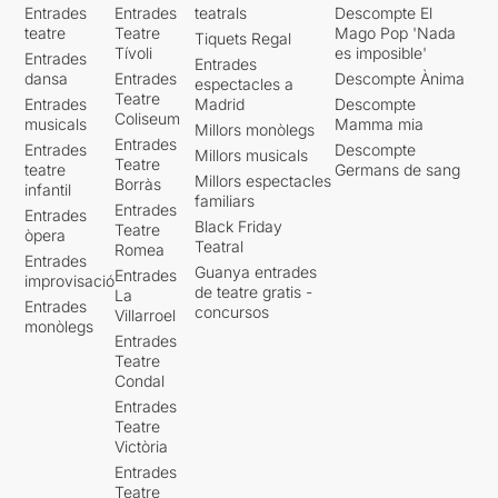
Entrades
Entrades
teatrals
Descompte El
teatre
Teatre
Mago Pop 'Nada
Tiquets Regal
Tívoli
es imposible'
Entrades
Entrades
dansa
Entrades
Descompte Ànima
espectacles a
Teatre
Entrades
Madrid
Descompte
Coliseum
musicals
Mamma mia
Millors monòlegs
Entrades
Entrades
Descompte
Millors musicals
Teatre
teatre
Germans de sang
Millors espectacles
Borràs
infantil
familiars
Entrades
Entrades
Black Friday
Teatre
òpera
Teatral
Romea
Entrades
Guanya entrades
Entrades
improvisació
de teatre gratis -
La
Entrades
concursos
Villarroel
monòlegs
Entrades
Teatre
Condal
Entrades
Teatre
Victòria
Entrades
Teatre