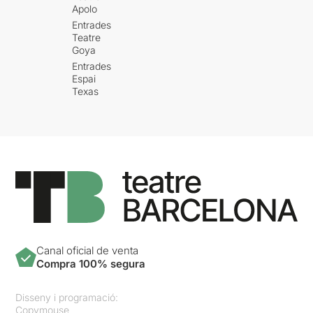
Apolo
Entrades
Teatre
Goya
Entrades
Espai
Texas
Canal oficial de venta
Compra 100% segura
Disseny i programació:
Copymouse