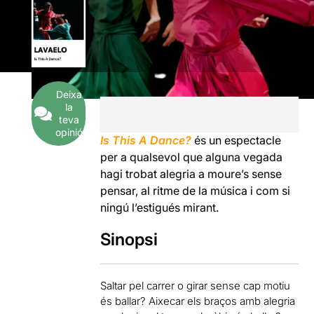
Deixa
la
teva
opinió
Is This A Dance?
és un espectacle
per a qualsevol que alguna vegada
hagi trobat alegria a moure’s sense
pensar, al ritme de la música i com si
ningú l’estigués mirant.
Sinopsi
Saltar pel carrer o girar sense cap motiu
és ballar? Aixecar els braços amb alegria