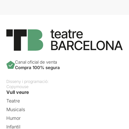
Canal oficial de venta
Compra 100% segura
Disseny i programació:
Copymouse
Vull veure
Teatre
Musicals
Humor
Infantil