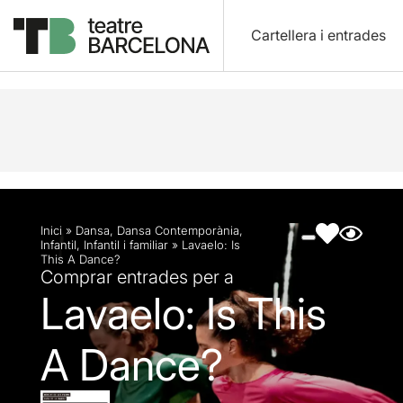
Cartellera i entrades
Descripció
Fitxa artística
Fotos i vídeos
Inici
»
Dansa
,
Dansa Contemporània
,
Infantil
,
Infantil i familiar
»
Lavaelo: Is
This A Dance?
Comprar entrades per a
Lavaelo: Is This
A Dance?