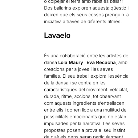
o colpejar el terra amb ràbia és ballar?
Dos ballarins exploren aquesta qüestió i
deixen que els seus cossos prenguin la
iniciativa a través de diferents ritmes.
Lavaelo
És una col·laboració entre les artistes de
dansa
Lola Maury
i
Eva Recacha
, amb
creacions per a joves i les seves
famílies. El seu treball explora l’essència
de la dansa i se centra en les
característiques del moviment: velocitat,
durada, ritme, accions, tot observant
com aquests ingredients s’entrellacen
entre ells i donen lloc a una multitud de
possibilitats emocionants que no estan
impulsades per la narrativa. Les seves
propostes posen a prova el seu instint
de què els nens seran particularment