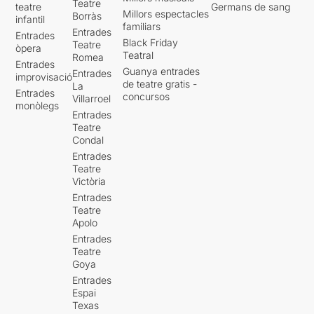
Teatre
teatre
Germans de sang
Millors espectacles
Borràs
infantil
familiars
Entrades
Entrades
Black Friday
Teatre
òpera
Teatral
Romea
Entrades
Guanya entrades
Entrades
improvisació
de teatre gratis -
La
Entrades
concursos
Villarroel
monòlegs
Entrades
Teatre
Condal
Entrades
Teatre
Victòria
Entrades
Teatre
Apolo
Entrades
Teatre
Goya
Entrades
Espai
Texas