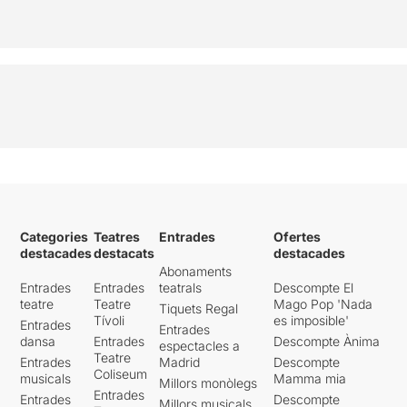
Categories
Teatres
Entrades
Ofertes
destacades
destacats
destacades
Abonaments
Entrades
Entrades
teatrals
Descompte El
teatre
Teatre
Mago Pop 'Nada
Tiquets Regal
Tívoli
es imposible'
Entrades
Entrades
dansa
Entrades
Descompte Ànima
espectacles a
Teatre
Entrades
Madrid
Descompte
Coliseum
musicals
Mamma mia
Millors monòlegs
Entrades
Entrades
Descompte
Millors musicals