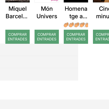
Miquel
Món
Homena
Cin
Barcelon
Univers
tge a
minu
a: Rojos
Williams
i Zimmer
COMPRAR
COMPRAR
COMPRAR
COMP
ENTRADES
ENTRADES
ENTRADES
ENTRA