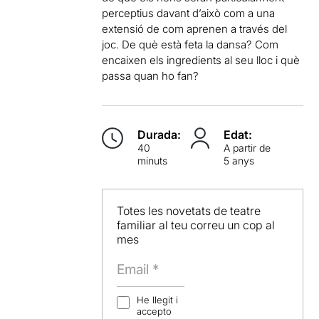
perceptius davant d’això com a una
extensió de com aprenen a través del
joc. De què està feta la dansa? Com
encaixen els ingredients al seu lloc i què
passa quan ho fan?
Durada:
Edat:
40
A partir de
minuts
5 anys
Totes les novetats de teatre
familiar al teu correu un cop al
mes
He llegit i
accepto