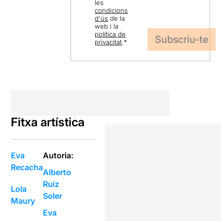
les
condicions
d'ús
de la
web i la
política de
privacitat
.
*
Fitxa artística
Eva
Autoria:
Recacha
Alberto
Ruiz
Lola
Soler
Maury
Eva