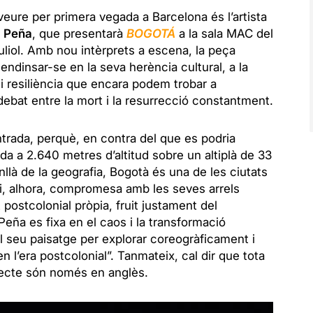
ure per primera vegada a Barcelona és l’artista
 Peña
, que presentarà
BOGOTÁ
a la sala MAC del
juliol. Amb nou intèrprets a escena, la peça
 endinsar-se en la seva herència cultural, a la
 i resiliència que encara podem trobar a
ebat entre la mort i la resurrecció constantment.
ntrada, perquè, en contra del que es podria
ada a 2.640 metres d’altitud sobre un altiplà de 33
llà de la geografia, Bogotà és una de les ciutats
i, alhora, compromesa amb les seves arrels
 postcolonial pròpia, fruit justament del
Peña es fixa en el caos i la transformació
l seu paisatge per explorar coreogràficament i
l’era postcolonial”. Tanmateix, cal dir que tota
jecte són només en anglès.