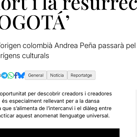
ort i la resurrec
BOGOTÁ’
origen colombià Andrea Peña passarà pel 
rígens culturals
General
Notícia
Reportatge
6
oportunitat per descobrir creadors i creadores
 és especialment rellevant per a la dansa
que s’alimenta de l’intercanvi i el diàleg entre
acticar aquest anomenat llenguatge universal.