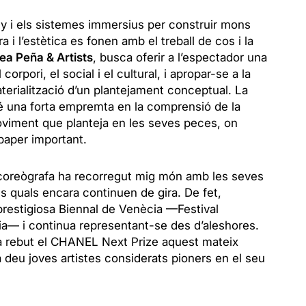
eny i els sistemes immersius per construir mons
a i l’estètica es fonen amb el treball de cos i la
ea Peña & Artists
, busca oferir a l’espectador una
corpori, el social i el cultural, i apropar-se a la
terialització d’un plantejament conceptual. La
té una forta empremta en la comprensió de la
 moviment que planteja en les seves peces, on
 paper important.
la coreògrafa ha recorregut mig món amb les seves
s quals encara continuen de gira. De fet,
 prestigiosa Biennal de Venècia —Festival
a— i continua representant-se des d’aleshores.
a rebut el CHANEL Next Prize aquest mateix
 deu joves artistes considerats pioners en el seu