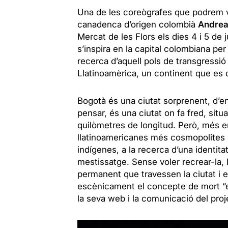
Una de les coreògrafes que podrem ve
canadenca d’origen colombià
Andrea
Mercat de les Flors els dies 4 i 5 de 
s’inspira en la capital colombiana per
recerca d’aquell pols de transgressió
Llatinoamèrica, un continent que es d
Bogotà és una ciutat sorprenent, d’e
pensar, és una ciutat on fa fred, situ
quilòmetres de longitud. Però, més en
llatinoamericanes més cosmopolites 
indígenes, a la recerca d’una identitat
mestissatge. Sense voler recrear-la, 
permanent que travessen la ciutat i e
escènicament el concepte de mort “en 
la seva web i la comunicació del pro