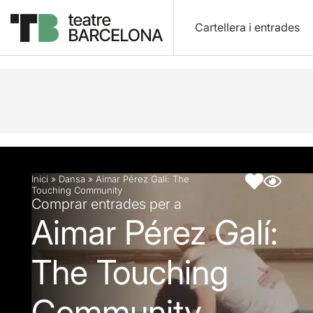
Cartellera i entrades
Descripció
Fitxa artística
Inici
»
Dansa
»
Aimar Pérez Galí: The
Touching Community
Comprar entrades per a
Aimar Pérez Galí:
The Touching
Community