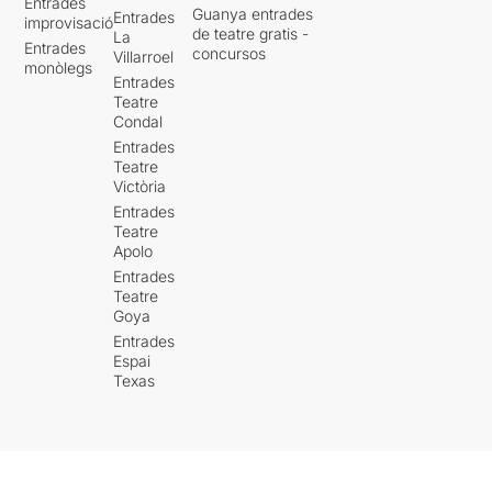
Entrades
Guanya entrades
Entrades
improvisació
de teatre gratis -
La
Entrades
concursos
Villarroel
monòlegs
Entrades
Teatre
Condal
Entrades
Teatre
Victòria
Entrades
Teatre
Apolo
Entrades
Teatre
Goya
Entrades
Espai
Texas