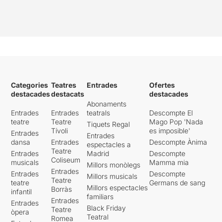
Categories
Teatres
Entrades
Ofertes
destacades
destacats
destacades
Abonaments
Entrades
Entrades
teatrals
Descompte El
teatre
Teatre
Mago Pop 'Nada
Tiquets Regal
Tívoli
es imposible'
Entrades
Entrades
dansa
Entrades
Descompte Ànima
espectacles a
Teatre
Entrades
Madrid
Descompte
Coliseum
musicals
Mamma mia
Millors monòlegs
Entrades
Entrades
Descompte
Millors musicals
Teatre
teatre
Germans de sang
Millors espectacles
Borràs
infantil
familiars
Entrades
Entrades
Black Friday
Teatre
òpera
Teatral
Romea