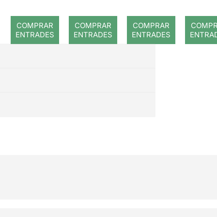
a: Rojos
d
WE
Nosal
COMPRAR
COMPRAR
COMPRAR
COMP
s i e
ENTRADES
ENTRADES
ENTRADES
ENTRA
tem