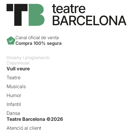
Canal oficial de venta
Compra 100% segura
Disseny i programació:
Copymouse
Vull veure
Teatre
Musicals
Humor
Infantil
Dansa
Teatre Barcelona ©2026
Atenció al client