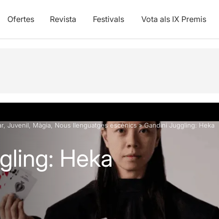
Ofertes
Revista
Festivals
Vota als IX Premis
vídeos
ar
,
Juvenil
,
Màgia
,
Nous llenguatges escènics
»
Gandini Juggling: Heka
gling: Heka