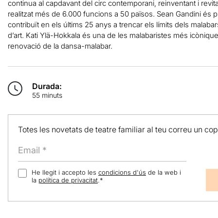
continua al capdavant del circ contemporani, reinventant i revit
realitzat més de 6.000 funcions a 50 països. Sean Gandini és 
contribuït en els últims 25 anys a trencar els límits dels malab
d’art. Kati Ylä-Hokkala és una de les malabaristes més icònique
renovació de la dansa-malabar.
Durada:
55 minuts
Totes les novetats de teatre familiar al teu correu un co
He llegit i accepto les
condicions d'ús
de la web i
la
política de privacitat
.
*