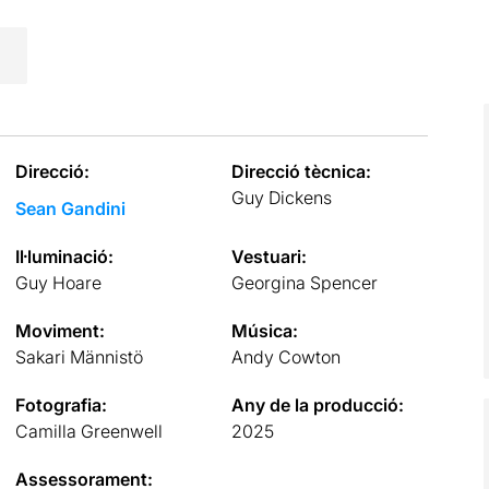
Direcció:
Direcció tècnica:
Guy Dickens
Sean Gandini
Il·luminació:
Vestuari:
Guy Hoare
Georgina Spencer
Moviment:
Música:
Sakari Männistö
Andy Cowton
Fotografia:
Any de la producció:
Camilla Greenwell
2025
Assessorament: