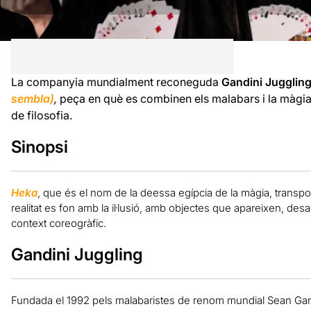
La companyia mundialment reconeguda
Gandini Jugglin
sembla)
,
peça en què es combinen els malabars i la màgia 
de filosofia.
Sinopsi
Heka
, que és el nom de la deessa egípcia de la màgia, transpor
realitat es fon amb la il·lusió, amb objectes que apareixen, des
context coreogràfic.
Gandini Juggling
Fundada el 1992 pels malabaristes de renom mundial Sean Gand