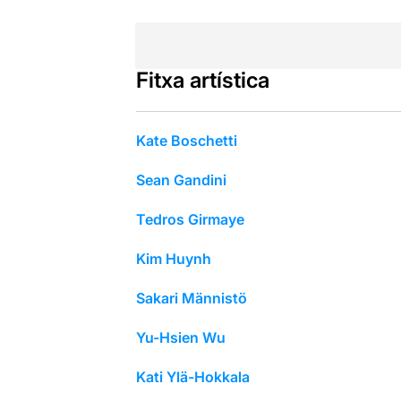
Fitxa artística
Kate Boschetti
Sean Gandini
Tedros Girmaye
Kim Huynh
Sakari Männistö
Yu-Hsien Wu
Kati Ylä-Hokkala