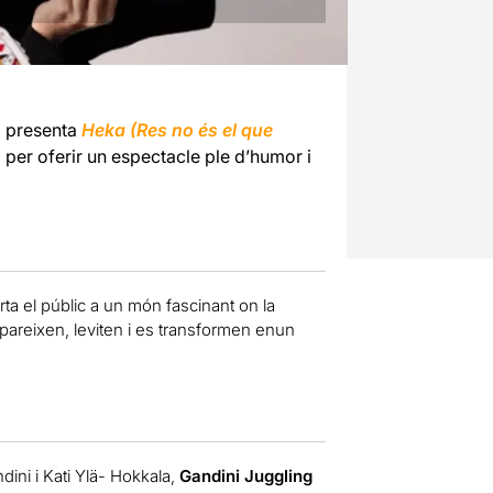
g
presenta
Heka (Res no és el que
per oferir un espectacle ple d’humor i
ta el públic a un món fascinant on la
apareixen, leviten i es transformen enun
ini i Kati Ylä- Hokkala,
Gandini Juggling