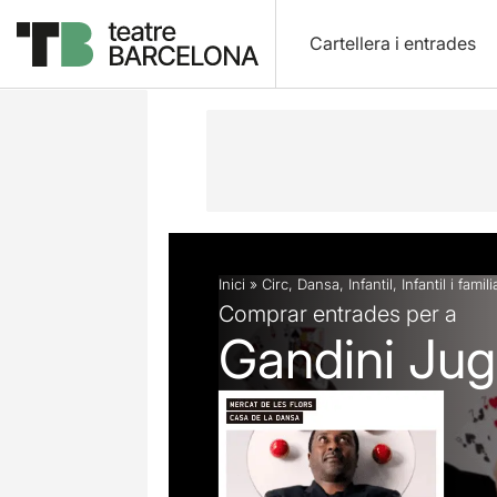
Cartellera i entrades
Descripció
Fitxa artística
Fotos i 
Inici
»
Circ
,
Dansa
,
Infantil
,
Infantil i famili
Comprar entrades per a
Gandini Jug