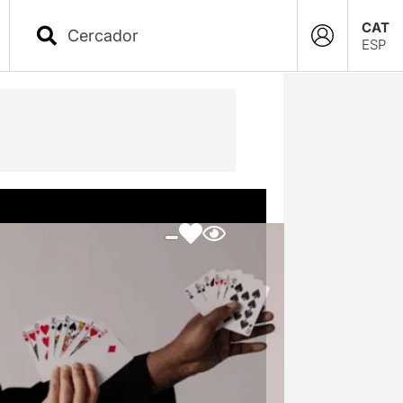
CAT
ESP