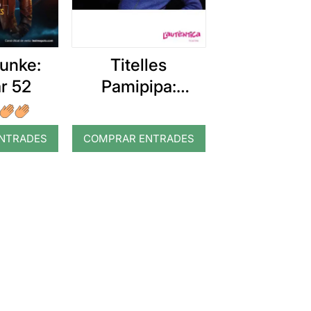
unke:
Titelles
r 52
Pamipipa:
Patufet, on ets?
NTRADES
COMPRAR ENTRADES