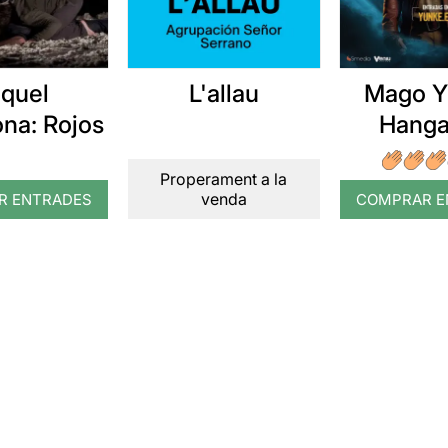
quel
L'allau
Mago Y
ona: Rojos
Hanga
Properament a la
venda
R ENTRADES
COMPRAR E