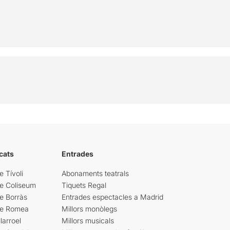
cats
Entrades
e Tívoli
Abonaments teatrals
re Coliseum
Tiquets Regal
e Borràs
Entrades espectacles a Madrid
re Romea
Millors monòlegs
larroel
Millors musicals