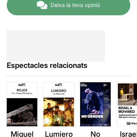
Deixa la teva opinió
Espectacles relacionats
Miquel
Lumiero
No
Israe