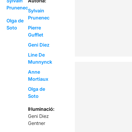
Sylvain
Autoria:
Prunenec
Sylvain
Prunenec
Olga de
Soto
Pierre
Gufflet
Geni Diez
Line De
Munnynck
Anne
Mortiaux
Olga de
Soto
Il·luminació:
Geni Diez
Gentner