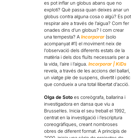
es pot inflar un globus abans que no
exploti? Què passa quan deixes anar un
globus contra alguna cosa o algú? Es pot
respirar aire a través de l’aigua? Com fer
onades dins d’un globus? I com crear
una tempesta? A
Incorporar
(solo
acompanyat #1) el moviment neix de
l’observació dels diferents estats de la
matèria i dels dos fluïts necessaris per a
la vida, l’aire i l’aigua.
Incorporar
| KIDs
revela, a través de les accions del ballarí,
un viatge ple de suspens, divertit i poètic
que condueix a una total llibertat d’acció.
Olga de Soto
es coreògrafa, ballarina i
investigadora en dansa que viu a
Brussel·les. Inicia el seu treball el 1992,
centrat en la investigació i l’escriptura
coreogràfiques, creant nombroses
obres de diferent format. A principis de
2000, inicia una sèrie de projectes de