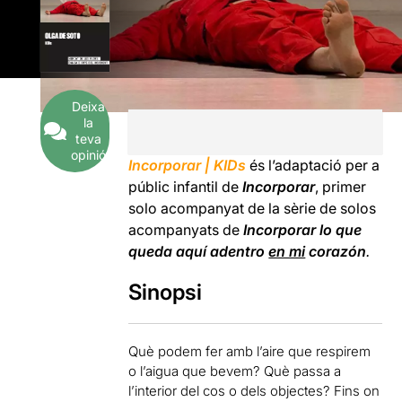
Deixa
la
teva
opinió
Incorporar | KIDs
és l’adaptació per a
públic infantil de
Incorporar
, primer
solo acompanyat de la sèrie de solos
acompanyats de
Incorporar
lo que
queda aquí adentro
en mi
corazón
.
Sinopsi
Què podem fer amb l’aire que respirem
o l’aigua que bevem? Què passa a
l’interior del cos o dels objectes? Fins on