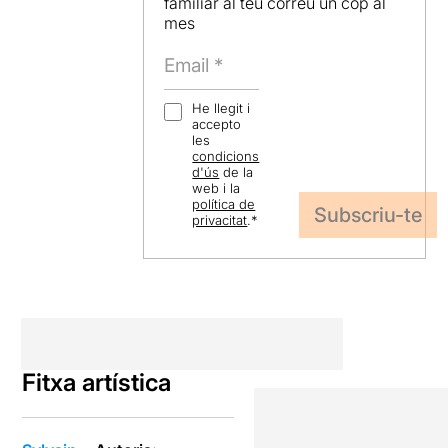
familiar al teu correu un cop al
mes
He llegit i
accepto
les
condicions
d'ús
de la
web i la
política de
privacitat
.
*
Fitxa artística