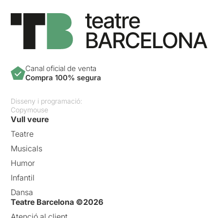
Canal oficial de venta
Compra 100% segura
Disseny i programació:
Copymouse
Vull veure
Teatre
Musicals
Humor
Infantil
Dansa
Teatre Barcelona ©2026
Atenció al client