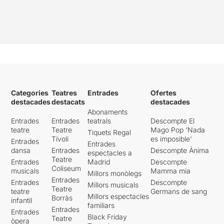
Categories
Teatres
Entrades
Ofertes
destacades
destacats
destacades
Abonaments
Entrades
Entrades
teatrals
Descompte El
teatre
Teatre
Mago Pop 'Nada
Tiquets Regal
Tívoli
es imposible'
Entrades
Entrades
dansa
Entrades
Descompte Ànima
espectacles a
Teatre
Entrades
Madrid
Descompte
Coliseum
musicals
Mamma mia
Millors monòlegs
Entrades
Entrades
Descompte
Millors musicals
Teatre
teatre
Germans de sang
Millors espectacles
Borràs
infantil
familiars
Entrades
Entrades
Black Friday
Teatre
òpera