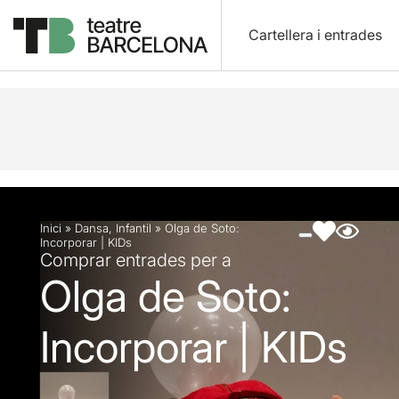
Cartellera i entrades
Descripció
Fitxa artística
Fotos i vídeos
Inici
»
Dansa
,
Infantil
»
Olga de Soto:
Incorporar | KIDs
Comprar entrades per a
Olga de Soto:
Incorporar | KIDs