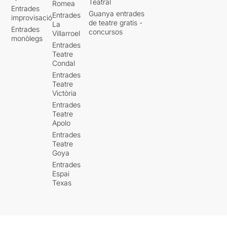
Teatral
Romea
Entrades
Guanya entrades
Entrades
improvisació
de teatre gratis -
La
Entrades
concursos
Villarroel
monòlegs
Entrades
Teatre
Condal
Entrades
Teatre
Victòria
Entrades
Teatre
Apolo
Entrades
Teatre
Goya
Entrades
Espai
Texas