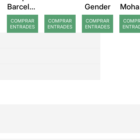
Barcelon
Gender
Moh
a: Rojos
d
COMPRAR
COMPRAR
COMPRAR
COMP
ENTRADES
ENTRADES
ENTRADES
ENTRA