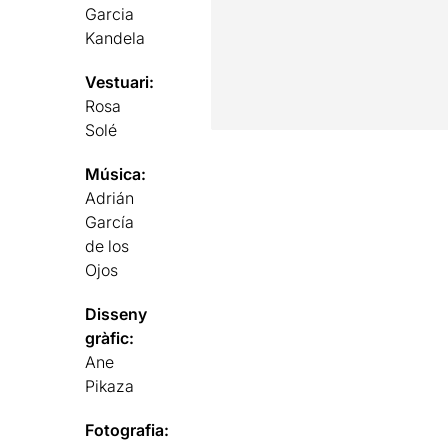
Garcia
Kandela
Vestuari:
Rosa
Solé
Música:
Adrián
García
de los
Ojos
Disseny
gràfic:
Ane
Pikaza
Fotografia: