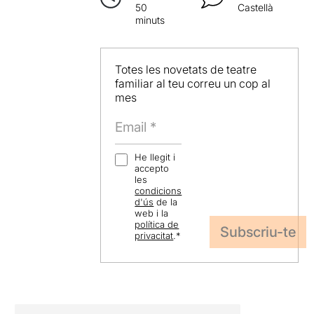
50
Castellà
minuts
Totes les novetats de teatre
familiar al teu correu un cop al
mes
He llegit i
accepto
les
condicions
d'ús
de la
web i la
política de
privacitat
.
*