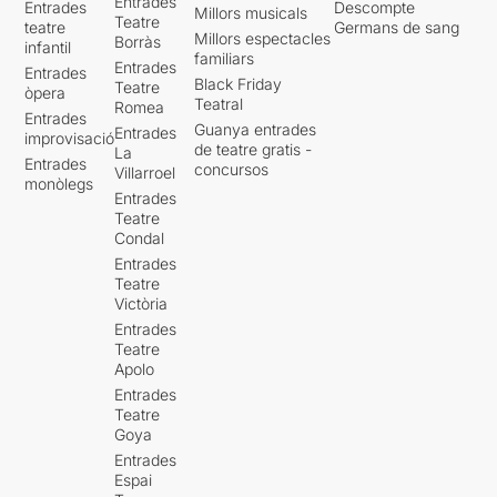
Entrades
Entrades
Descompte
Millors musicals
Teatre
teatre
Germans de sang
Millors espectacles
Borràs
infantil
familiars
Entrades
Entrades
Black Friday
Teatre
òpera
Teatral
Romea
Entrades
Guanya entrades
Entrades
improvisació
de teatre gratis -
La
Entrades
concursos
Villarroel
monòlegs
Entrades
Teatre
Condal
Entrades
Teatre
Victòria
Entrades
Teatre
Apolo
Entrades
Teatre
Goya
Entrades
Espai