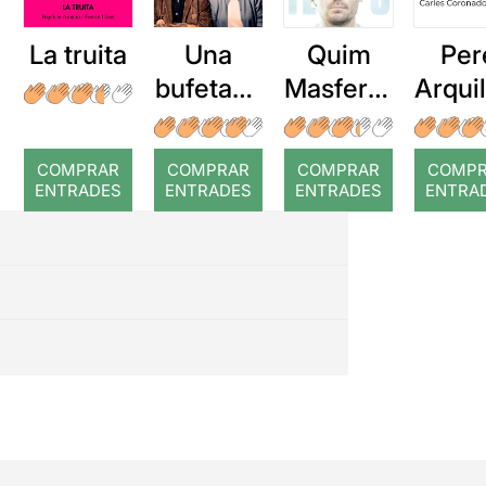
La truita
Una
Quim
Per
bufetada
Masferre
Arqui
a temps
r: Temps
: Cor
romp
COMPRAR
COMPRAR
COMPRAR
COMP
ENTRADES
ENTRADES
ENTRADES
ENTRA