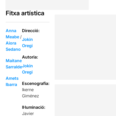
Fitxa artística
Anna
Direcció:
Meabe
/
Jokin
Aiora
Oregi
Sedano
Autoria:
Maitane
Jokin
Sarralde
Oregi
Amets
Escenografia:
Ibarra
Ikerne
Giménez
Il·luminació:
Javier