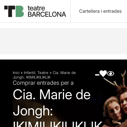
Cartellera i entrades
Descripció
Fitxa artística
Fotos i vídeos
Inici
»
Infantil
,
Teatre
»
Cia. Marie de
Jongh: IKIMILIKILIKLIK
Comprar entrades per a
Cia. Marie de
Jongh:
IKIMILIKILIKLIK