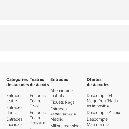
Categories
Teatres
Entrades
Ofertes
destacades
destacats
destacades
Abonaments
Entrades
Entrades
teatrals
Descompte El
teatre
Teatre
Mago Pop 'Nada
Tiquets Regal
Tívoli
es imposible'
Entrades
Entrades
dansa
Entrades
Descompte Ànima
espectacles a
Teatre
Entrades
Madrid
Descompte
Coliseum
musicals
Mamma mia
Millors monòlegs