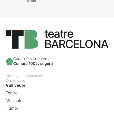
Texas
Canal oficial de venta
Compra 100% segura
Disseny i programació:
Copymouse
Vull veure
Teatre
Musicals
Humor