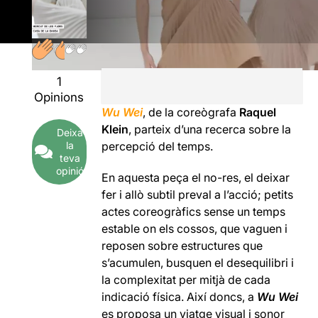
1
Opinions
Wu Wei
, de la coreògrafa
Raquel
Klein
, parteix d’una recerca sobre la
Deixa
la
percepció del temps.
teva
opinió
En aquesta peça el no-res, el deixar
fer i allò subtil preval a l’acció; petits
actes coreogràfics sense un temps
estable on els cossos, que vaguen i
reposen sobre estructures que
s’acumulen, busquen el desequilibri i
la complexitat per mitjà de cada
indicació física. Així doncs, a
Wu Wei
es proposa un viatge visual i sonor