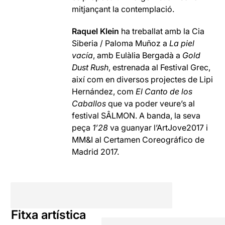
mitjançant la contemplació.
Raquel Klein
ha treballat amb la Cia
Siberia / Paloma Muñoz a
La piel
vacía
, amb Eulàlia Bergadà a
Gold
Dust Rush
, estrenada al Festival Grec,
així com en diversos projectes de Lipi
Hernández, com
El Canto de los
Caballos
que va poder veure’s al
festival SÂLMON. A banda, la seva
peça
1’28
va guanyar l’ArtJove2017 i
MM&I al Certamen Coreográfico de
Madrid 2017.
Fitxa artística