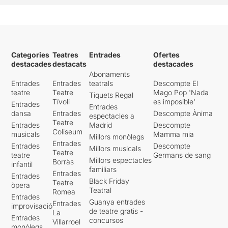
Categories
Teatres
Entrades
Ofertes
destacades
destacats
destacades
Abonaments
Entrades
Entrades
teatrals
Descompte El
teatre
Teatre
Mago Pop 'Nada
Tiquets Regal
Tívoli
es imposible'
Entrades
Entrades
dansa
Entrades
Descompte Ànima
espectacles a
Teatre
Entrades
Madrid
Descompte
Coliseum
musicals
Mamma mia
Millors monòlegs
Entrades
Entrades
Descompte
Millors musicals
Teatre
teatre
Germans de sang
Millors espectacles
Borràs
infantil
familiars
Entrades
Entrades
Black Friday
Teatre
òpera
Teatral
Romea
Entrades
Guanya entrades
Entrades
improvisació
de teatre gratis -
La
Entrades
concursos
Villarroel
monòlegs