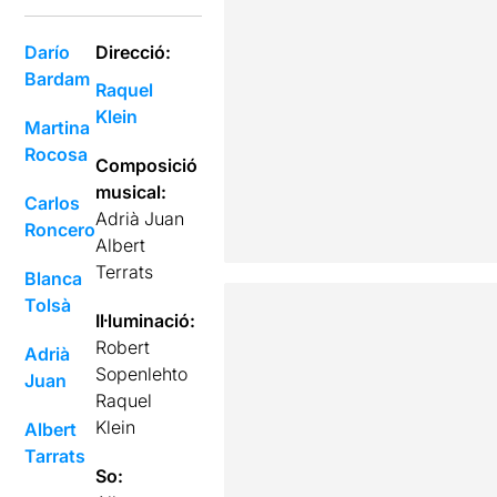
Darío
Direcció:
Bardam
Raquel
Klein
Martina
Rocosa
Composició
musical:
Carlos
Adrià Juan
Roncero
Albert
Terrats
Blanca
Tolsà
Il·luminació:
Robert
Adrià
Sopenlehto
Juan
Raquel
Klein
Albert
Tarrats
So: