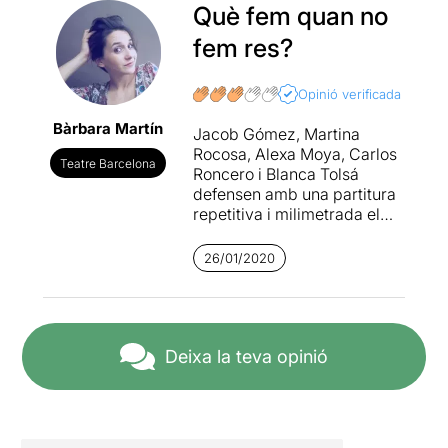
Què fem quan no
fem res?
Opinió verificada
Bàrbara Martín
Jacob Gómez, Martina
Rocosa, Alexa Moya, Carlos
Teatre Barcelona
Roncero i Blanca Tolsá
defensen amb una partitura
repetitiva i milimetrada el
món d’una Raquel Klein
transgresora que juga amb
26/01/2020
la paciència i la urgència de
l’espectador.
Acompanyades de l’Adrià
Juan i Albert Tarrats amb el
disseny i execució de
Deixa la teva opinió
l’acompanyament sonor, Wu
Wei oscil.la d’una banda a
l’altre de l’escenari amb
precisió acurada i amb una