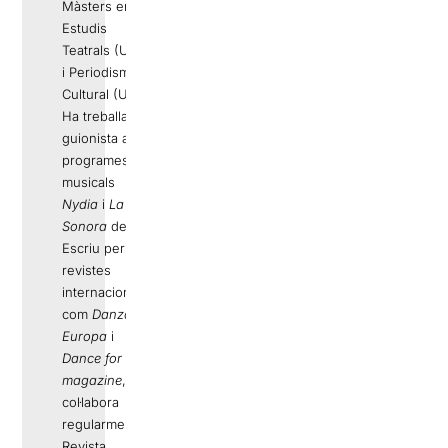
Màsters en
Estudis
Teatrals (UAB)
i Periodisme
Cultural (UPF).
Ha treballat de
guionista a
programes
musicals
Nydia
i
La
Sonora
del 33.
Escriu per a
revistes
internacionals
com
Danza
Europa
i
Dance for you
magazine
, i
col·labora
regularment a
Revista