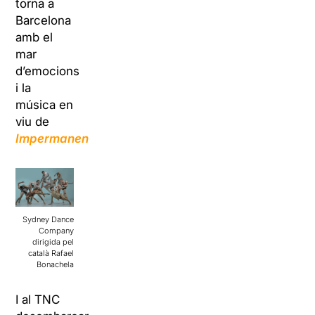
torna a
Barcelona
amb el
mar
d’emocions
i la
música en
viu de
Impermanence
.
Sydney Dance
Company
dirigida pel
català Rafael
Bonachela
I al TNC