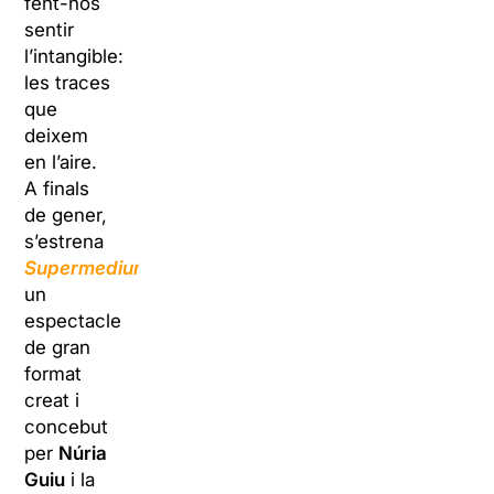
fent-nos
sentir
l’intangible:
les traces
que
deixem
en l’aire.
A finals
de gener,
s’estrena
Supermedium
,
un
espectacle
de gran
format
creat i
concebut
per
Núria
Guiu
i la