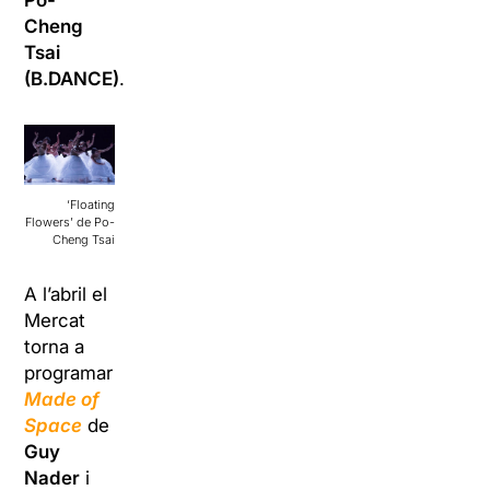
Po-
Cheng
Tsai
(B.DANCE)
.
‘Floating
Flowers’ de Po-
Cheng Tsai
A l’abril el
Mercat
torna a
programar
Made of
Space
de
Guy
Nader
i