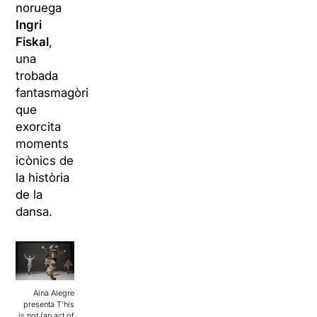
noruega
Ingri
Fiskal
,
una
trobada
fantasmagòrica
que
exorcita
moments
icònics de
la història
de la
dansa.
Aina Alegre
presenta T’his
is not (an act of