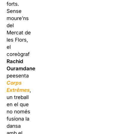
forts.
Sense
moure’ns
del
Mercat de
les Flors,
el
coreògraf
Rachid
Ouramdane
peesenta
Corps
Extrême
s
,
un treball
en
el que
no només
fusiona la
dansa
amb el