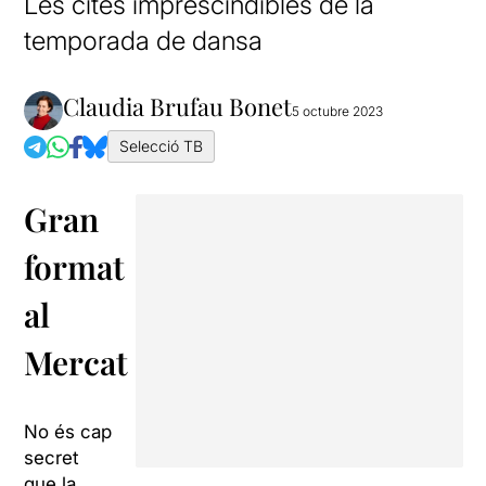
Les cites imprescindibles de la
temporada de dansa
Claudia Brufau Bonet
5 octubre 2023
Selecció TB
Gran
format
al
Mercat
No és cap
secret
que la