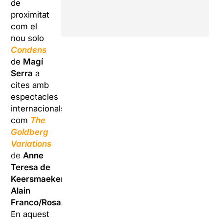
de
proximitat
com el
nou solo
Condens
de
Magí
Serra
a
cites amb
espectacles
internacionals
com
The
Goldberg
Variations
de
Anne
Teresa de
Keersmaeker,
Alain
Franco/Rosas
.
En aquest