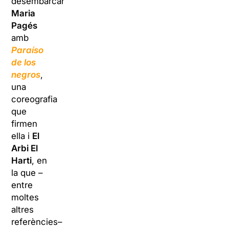
desembarcarà
Maria
Pagés
amb
Paraíso
de los
negros
,
una
coreografia
que
firmen
ella i
El
Arbi El
Harti
, en
la que –
entre
moltes
altres
referències–