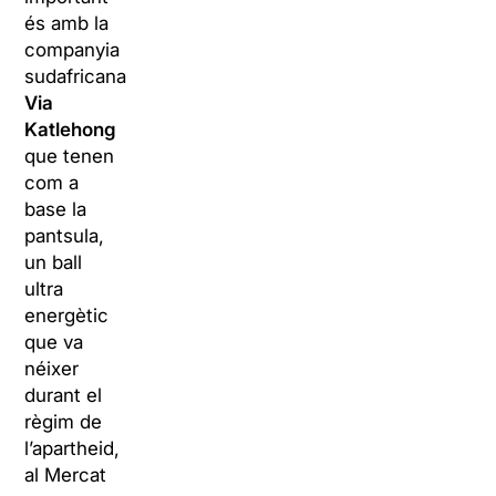
és amb la
companyia
sudafricana
Via
Katlehong
que tenen
com a
base la
pantsula,
un ball
ultra
energètic
que va
néixer
durant el
règim de
l’apartheid,
al Mercat