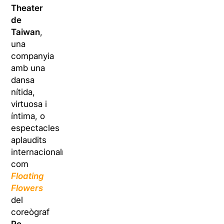
Theater
de
Taiwan
,
una
companyia
amb una
dansa
nítida,
virtuosa i
íntima, o
espectacles
aplaudits
internacionalment
com
Floating
Flowers
del
coreògraf