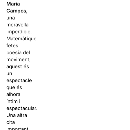
Maria
Campos
,
una
meravella
imperdible.
Matemàtiques
fetes
poesia del
moviment,
aquest és
un
espectacle
que és
alhora
íntim i
espectacular.
Una altra
cita
important