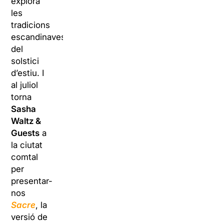
explora
les
tradicions
escandinaves
del
solstici
d’estiu. I
al juliol
torna
Sasha
Waltz &
Guests
a
la ciutat
comtal
per
presentar-
nos
Sacre
, la
versió de