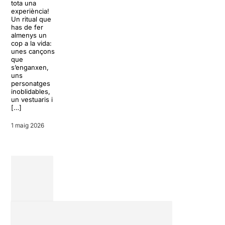
tota una
Keersmaeker i Solal Mariotte
experiència!
prenen el cançoner de Jacques
Les sales de
Un ritual que
Brel com a punt de partida per a
proximitat en
has de fer
un diàleg entre […]
fan vibrar:
almenys un
pràcticament
cop a la vida:
21 abril 2026
sents respira
unes cançons
els actors, es
que
crea un ambi
s’enganxen,
molt especial,
uns
és on es po
personatges
trobar els
inoblidables,
muntatges m
un vestuaris i
singulars,
[…]
arriscats i […
1 maig 2026
15 febrer 2026