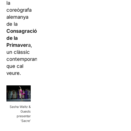
la
coreògrafa
alemanya
de la
Consagració
de la
Primaver
a,
un clàssic
contemporani
que cal
veure.
Sasha Waltz &
Guests
presentar
‘Sacre’