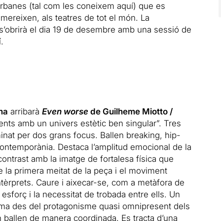
urbanes (tal com les coneixem aquí) que es
ereixen, als teatres de tot el món. La
s’obrirà el dia 19 de desembre amb una sessió de
.
ma
arribarà
Even worse
de Guilheme Miotto /
rents amb un univers estètic ben singular”. Tres
inat per dos grans focus. Ballen breaking, hip-
ontemporània. Destaca l’amplitud emocional de la
 contrast amb la imatge de fortalesa física que
e la primera meitat de la peça i el moviment
intèrprets. Caure i aixecar-se, com a metàfora de
esforç i la necessitat de trobada entre ells. Un
rma des del protagonisme quasi omnipresent dels
n ballen de manera coordinada. Es tracta d’una