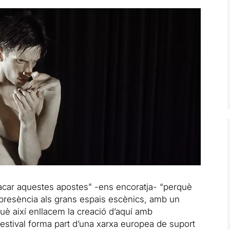
acar aquestes apostes” -ens encoratja- “perquè
presència als grans espais escènics, amb un
uè així enllacem la creació d’aquí amb
Festival forma part d’una xarxa europea de suport