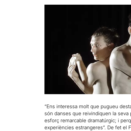
“Ens interessa molt que pugueu dest
són danses que reivindiquen la seva 
esforç remarcable dramatúrgic; i perq
experiències estrangeres”. De fet el 