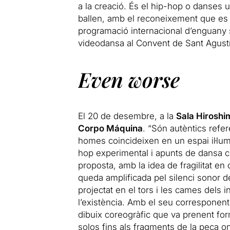
a la creació. És el hip-hop o danses 
ballen, amb el reconeixement que es m
programació internacional d’enguany 
videodansa al Convent de Sant Agustí
Even worse
El 20 de desembre, a la
Sala Hiroshi
Corpo Máquina
. “Són autèntics refe
homes coincideixen en un espai il·lum
hop experimental i apunts de dansa c
proposta, amb la idea de fragilitat en
queda amplificada pel silenci sonor d
projectat en el tors i les cames dels 
l’existència. Amb el seu corresponent 
dibuix coreogràfic que va prenent fo
solos fins als fragments de la peça o