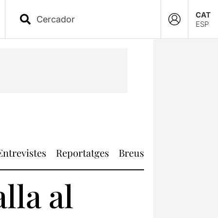
CAT
ESP
Entrevistes
Reportatges
Breus
lla al