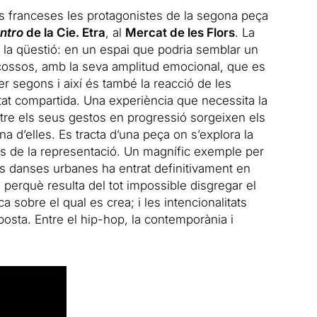
es franceses les protagonistes de la segona peça
Intro
de la Cie. Etra
, al
Mercat de les Flors
. La
e la qüestió: en un espai que podria semblar un
 cossos, amb la seva amplitud emocional, que es
 segons i així és també la reacció de les
mitat compartida. Una experiència que necessita la
ntre els seus gestos en progressió sorgeixen els
a d’elles. Es tracta d’una peça on s’explora la
ats de la representació. Un magnífic exemple per
s danses urbanes ha entrat definitivament en
 perquè resulta del tot impossible disgregar el
 sobre el qual es crea; i les intencionalitats
posta. Entre el hip-hop, la contemporània i