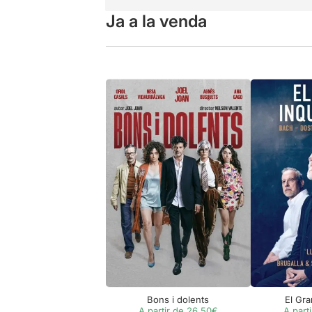
Ja a la venda
Bons i dolents
El Gra
A partir de 26,50€
A part