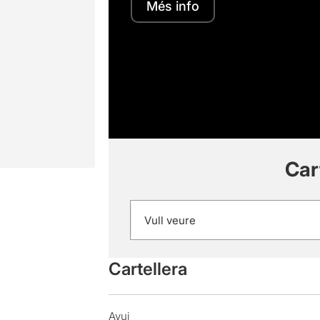
Més info
Car
Cartellera
Avui