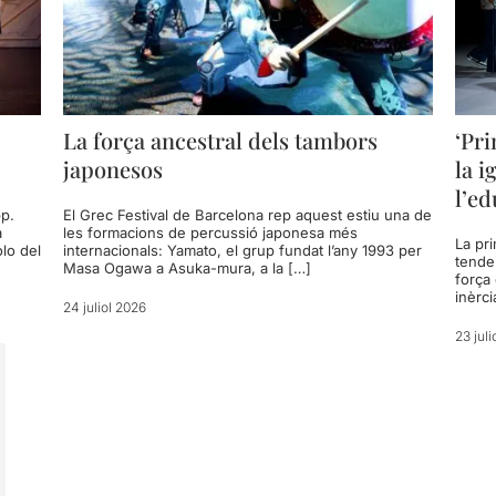
La força ancestral dels tambors
‘Pr
japonesos
la i
l’ed
pp.
El Grec Festival de Barcelona rep aquest estiu una de
a
les formacions de percussió japonesa més
La pr
olo del
internacionals: Yamato, el grup fundat l’any 1993 per
tende
Masa Ogawa a Asuka-mura, a la […]
força 
inèrci
24 juliol 2026
23 juli