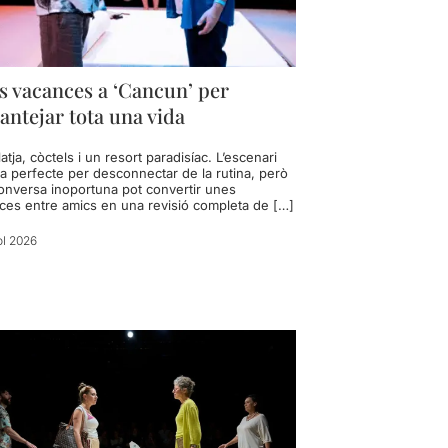
s vacances a ‘Cancun’ per
antejar tota una vida
latja, còctels i un resort paradisíac. L’escenari
a perfecte per desconnectar de la rutina, però
onversa inoportuna pot convertir unes
ces entre amics en una revisió completa de […]
ol 2026