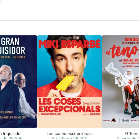
n Inquisidor
Les coses excepcionals
El Teno
ir de 29,50€
A partir de 28,50€
A partir de