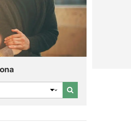
Més info
lona