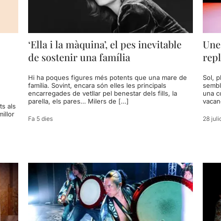
‘Ella i la màquina’, el pes inevitable
Une
de sostenir una família
repl
Hi ha poques figures més potents que una mare de
Sol, p
família. Sovint, encara són elles les principals
sembl
encarregades de vetllar pel benestar dels fills, la
una c
parella, els pares… Milers de […]
vacan
ts als
illor
Fa 5 dies
28 juli