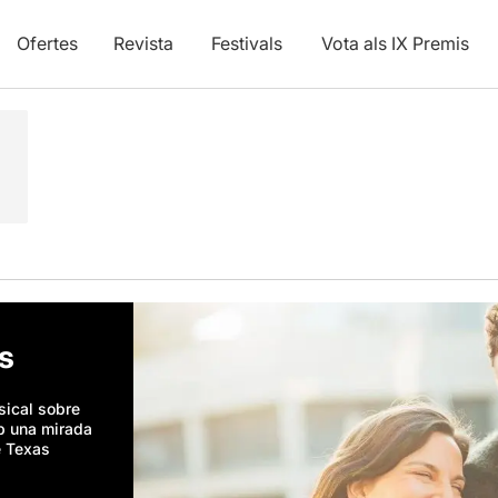
Ofertes
Revista
Festivals
Vota als IX Premis
s
sical sobre
mb una mirada
e Texas