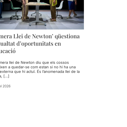
imera Llei de Newton’ qüestiona
gualtat d’oportunitats en
ucació
imera llei de Newton diu que els cossos
ixen a quedar-se com estan si no hi ha una
externa que hi actuï. És l’anomenada llei de la
a, […]
ol 2026