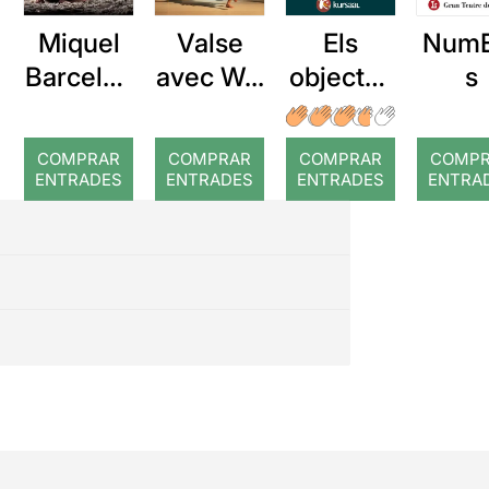
Miquel
Valse
NumE
Els
Barcelon
avec W...
s
objectes
a: Rojos
flotants
(després
COMPRAR
COMPRAR
COMPRAR
COMP
de la
ENTRADES
ENTRADES
ENTRADES
ENTRA
tempest
a)