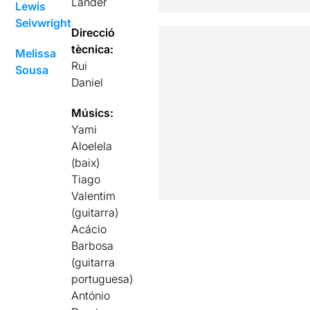
Lander
Lewis
Seivwright
Direcció
tècnica:
Melissa
Rui
Sousa
Daniel
Músics:
Yami
Aloelela
(baix)
Tiago
Valentim
(guitarra)
Acácio
Barbosa
(guitarra
portuguesa)
António