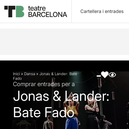
Cartellera i entrades
Descripció
Fitxa artística
Fotos i vídeos
Inici
»
Dansa
»
Jonas & Lander: Bate
Fado
Comprar entrades per a
Jonas & Lander:
Bate Fado