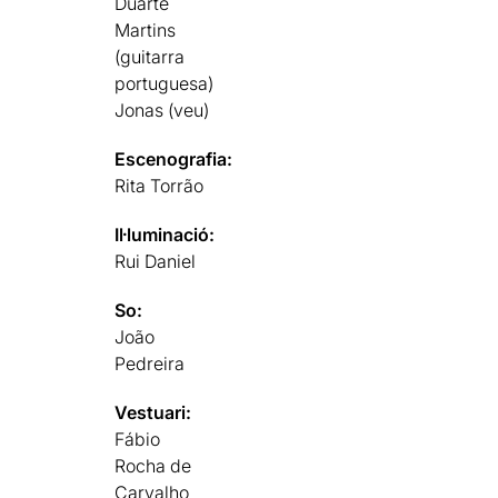
Duarte
Martins
(guitarra
portuguesa)
Jonas (veu)
Escenografia:
Rita Torrão
Il·luminació:
Rui Daniel
So:
João
Pedreira
Vestuari:
Fábio
Rocha de
Carvalho