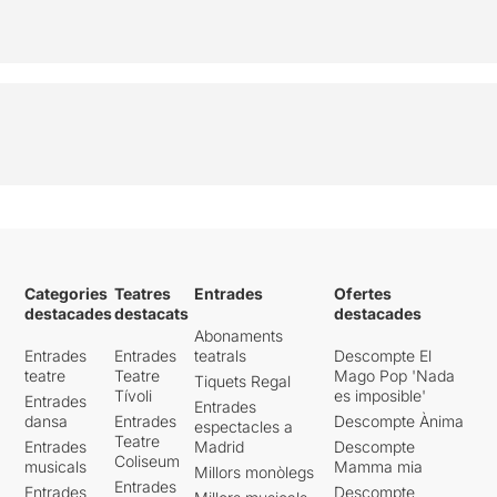
Categories
Teatres
Entrades
Ofertes
destacades
destacats
destacades
Abonaments
Entrades
Entrades
teatrals
Descompte El
teatre
Teatre
Mago Pop 'Nada
Tiquets Regal
Tívoli
es imposible'
Entrades
Entrades
dansa
Entrades
Descompte Ànima
espectacles a
Teatre
Entrades
Madrid
Descompte
Coliseum
musicals
Mamma mia
Millors monòlegs
Entrades
Entrades
Descompte