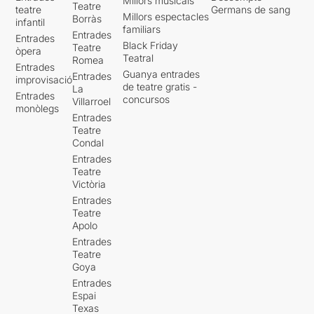
Millors musicals
Teatre
teatre
Germans de sang
Millors espectacles
Borràs
infantil
familiars
Entrades
Entrades
Black Friday
Teatre
òpera
Teatral
Romea
Entrades
Guanya entrades
Entrades
improvisació
de teatre gratis -
La
Entrades
concursos
Villarroel
monòlegs
Entrades
Teatre
Condal
Entrades
Teatre
Victòria
Entrades
Teatre
Apolo
Entrades
Teatre
Goya
Entrades
Espai
Texas