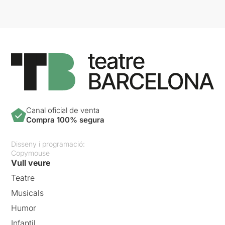
Canal oficial de venta
Compra 100% segura
Disseny i programació:
Copymouse
Vull veure
Teatre
Musicals
Humor
Infantil