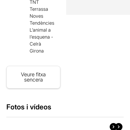
TNT
Terrassa
Noves
Tendències
L’animal a
l’esquena -
Celrà
Girona
Veure fitxa
sencera
Fotos i vídeos