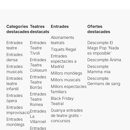
Categories
Teatres
Entrades
Ofertes
destacades
destacats
destacades
Abonaments
Entrades
Entrades
teatrals
Descompte El
teatre
Teatre
Mago Pop 'Nada
Tiquets Regal
Tívoli
es imposible'
Entrades
Entrades
dansa
Entrades
Descompte Ànima
espectacles a
Teatre
Entrades
Madrid
Descompte
Coliseum
musicals
Mamma mia
Millors monòlegs
Entrades
Entrades
Descompte
Millors musicals
Teatre
teatre
Germans de sang
Millors espectacles
Borràs
infantil
familiars
Entrades
Entrades
Black Friday
Teatre
òpera
Teatral
Romea
Entrades
Guanya entrades
Entrades
improvisació
de teatre gratis -
La
Entrades
concursos
Villarroel
monòlegs
Entrades