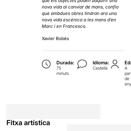
que els objectes poden adquirir una
nova vida al canviar de mans, confio
que ambdues obres tindran ara una
nova vida escènica a les mans d’en
Marc i en Francesco.
Xavier Bobés
Durada:
Idioma:
Ed
75
Castellà
A
minuts
par
de 
an
Fitxa artística