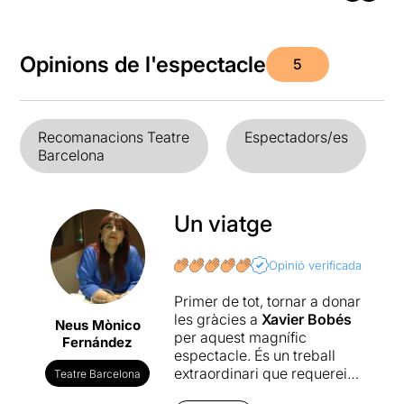
Opinions de l'espectacle
5
Recomanacions Teatre
Espectadors/es
Barcelona
Un viatge
Opinió verificada
Primer de tot, tornar a donar
les gràcies a
Xavier Bobés
Neus Mònico
per aquest magnífic
Fernández
espectacle. És un treball
extraordinari que requereix
Teatre Barcelona
d’un gran esforç personal i