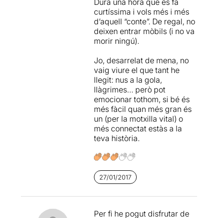
Dura una hora que es fa
http://wp.me/p19AHZ-fYDl
tant a prop al meu pare, la
curtíssima i vols més i més
iaia Teresa... Vaig recordar
d’aquell “conte”. De regal, no
la sortida anual al zoo i al
deixen entrar mòbils (i no va
parc d’atraccions del
morir ningú).
Tibidabo.
Jo, desarrelat de mena, no
Tants i tants records...
vaig viure el que tant he
records que feia temps que
llegit: nus a la gola,
no recordava. Pell de
llàgrimes… però pot
gallina, emoció, nus a
emocionar tothom, si bé és
l’estomac, llàgrimes,
més fàcil quan més gran és
sentiments, plaer,
un (per la motxilla vital) o
sensacions, records, plorar.
més connectat estàs a la
teva història.
Gràcies Xavier.
IMPRESCINDIBLE!
27/01/2017
VALORACIÓ: ***** x 10
Per fi he pogut disfrutar de