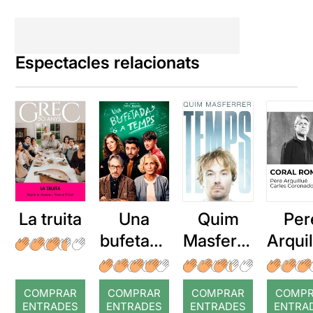
Espectacles relacionats
La truita
Una
Quim
Per
bufetada
Masferre
Arqui
a temps
r: Temps
: Cor
romp
COMPRAR
COMPRAR
COMPRAR
COMP
ENTRADES
ENTRADES
ENTRADES
ENTRA