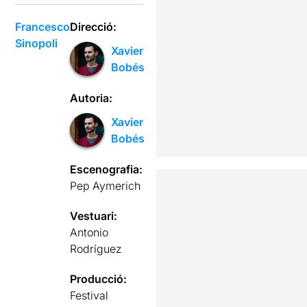
Francesco
Direcció:
Sinopoli
Xavier
Bobés
Autoria:
Xavier
Bobés
Escenografia:
Pep Aymerich
Vestuari:
Antonio
Rodríguez
Producció:
Festival