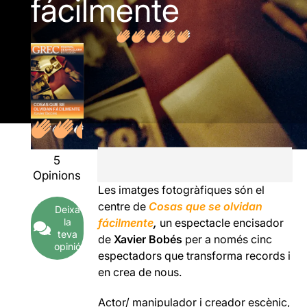
fácilmente
5
Opinions
Les imatges fotogràfiques són el
centre de
Cosas que se olvidan
Deixa
la
fácilmente
,
un espectacle encisador
teva
de
Xavier Bobés
per a només cinc
opinió
espectadors que transforma records i
en crea de nous.
Actor/ manipulador i creador escènic,