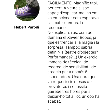
FÁCILMENTE. Magnífic títol,
cada una de les
tenia adormides dins meu i
per cert. A veure si sóc
representacions.
que amb el pas del temps
capaç d’explicar-me: no em
Considerem que és el millor
segurament quedaran
va emocionar com esperava
treball que ha realitzat.
oblidades.
i al mateix temps, la
Hebert Parodi
recomano.
Poc o gens podem explicar
Recordar les històries que
No explicaré res, com bé
del que passarà si aneu a
m’explicava la meva iaia
demana el Xavier Bobés, ja
veure aquesta meravella
Joaquina. Les tardes a casa
que es trencaria la màgia i la
d’espectacle… i és que
el meu oncle Tomás (sobre
sorpresa. Tampoc sabria
esgarraríem les sorpreses i
la tele hi tenia un puro
definir-la (teatre d’objectes?
experiències que podreu
gegant i una nina vestida de
Performance?…) Un exercici
viure intensament.
flamenca). El sabor d’aquella
immens de tècnica, de
xocolata de color negra
recerca, de sensibilitat i de
Potser l'espectacle de la
descolorida que no
creació per a només 5
nostra vida.
m’agradava gens, però que
espectadors. Una obra que
IMPRESCINDIBLE!!
la iaia em comprava pel
va requerir sis mesos de
cromo que portava dintre.
provatures i necessita
Si us bé de gust llegir la
Els discos que hi havia a
gairebé tres hores per a
nostra crònica sencera ho
casa els tiets que regalaven
deixar-ho tot a lloc un cop ha
podeu fer en aquest enllaç
amb el conyack Fundador
acabat.
del nostre Blog “Voltar i
(aquest record... jo era molt,
Voltar”:
molt petita!!!). Vaig sentir