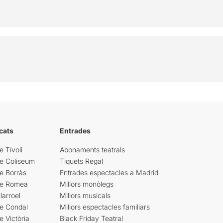
cats
Entrades
e Tívoli
Abonaments teatrals
re Coliseum
Tiquets Regal
e Borràs
Entrades espectacles a Madrid
re Romea
Millors monòlegs
larroel
Millors musicals
re Condal
Millors espectacles familiars
e Victòria
Black Friday Teatral