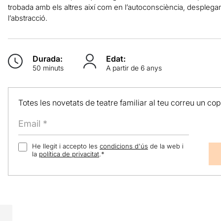
trobada amb els altres així com en l’autoconsciència, desplegant 
l’abstracció.
Durada:
Edat:
50 minuts
A partir de 6 anys
Totes les novetats de teatre familiar al teu correu un co
He llegit i accepto les
condicions d'ús
de la web i
la
política de privacitat
.
*