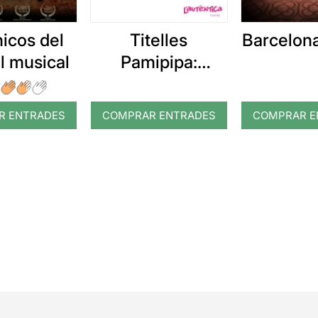
hicos del
Titelles
Barcelona
el musical
Pamipipa:
Patufet, on ets?
R ENTRADES
COMPRAR ENTRADES
COMPRAR E