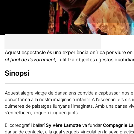
Aquest espectacle és una experiència onírica per viure en fam
al final de l’avorriment
, i utilitza objectes i gestos quotidi
Sinopsi
Aquest alegre viatge de dansa ens convida a capbussar-nos e
donar forma a la nostra imaginació infantil. A l’escenari, els si
quimeres de paisatges llunyans i imaginats. Amb una dansa vi
s’entrellacen, xoquen i juguen junts.
El coreògraf i ballarí
Sylvère Lamotte
va fundar
Compagnie L
dansa de contacte, a la qual segueix vinculat en la seva pràctic