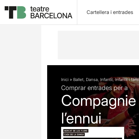
Cartellera i entrades
Descripció
Fitxa artística
Fotos i 
Inici
»
Ballet
,
Dansa
,
Infantil
,
Infantil i fami
Comprar entrades per a
Compagnie 
l’ennui