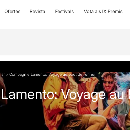
Ofertes
Revista
Festivals
Vota als IX Premis
vídeos
liar
»
Compagnie Lamento: Voyage au bout de l’ennui
Lamento: Voyage au 