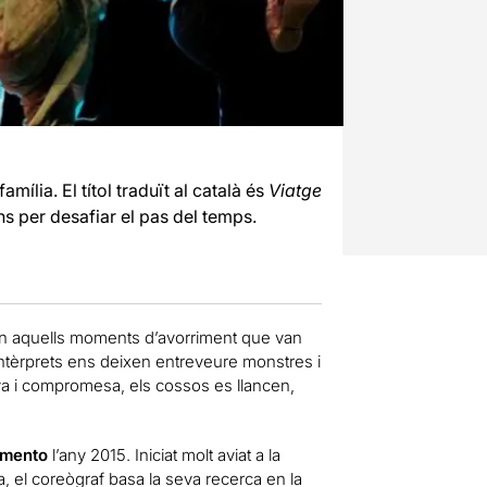
ília. El títol traduït al català és
Viatge
ans per desafiar el pas del temps.
n aquells moments d’avorriment que van
s intèrprets ens deixen entreveure monstres i
va i compromesa, els cossos es llancen,
amento
l’any 2015. Iniciat molt aviat a la
a, el coreògraf basa la seva recerca en la