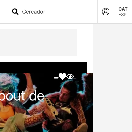
CAT
ESP
bout de