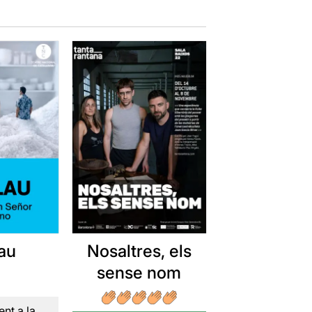
lau
Nosaltres, els
sense nom
nt a la