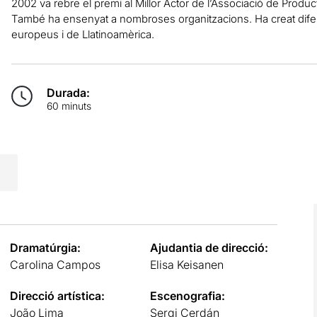
2002 va rebre el premi al Millor Actor de l’Associació de Prod
També ha ensenyat a nombroses organitzacions. Ha creat difer
europeus i de Llatinoamèrica.
Durada:
60 minuts
Dramatúrgia:
Ajudantia de direcció:
Carolina Campos
Elisa Keisanen
Direcció artística:
Escenografia:
João Lima
Sergi Cerdán