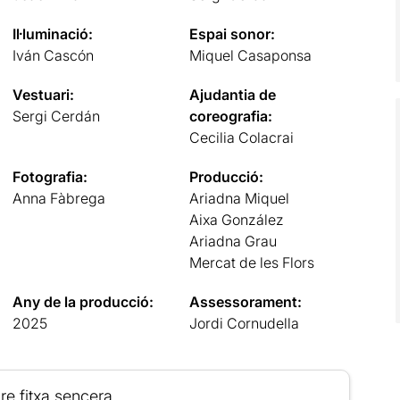
Il·luminació:
Espai sonor:
Iván Cascón
Miquel Casaponsa
Vestuari:
Ajudantia de
Sergi Cerdán
coreografia:
Cecilia Colacrai
Fotografia:
Producció:
Anna Fàbrega
Ariadna Miquel
Aixa González
Ariadna Grau
Mercat de les Flors
Any de la producció:
Assessorament:
2025
Jordi Cornudella
re fitxa sencera