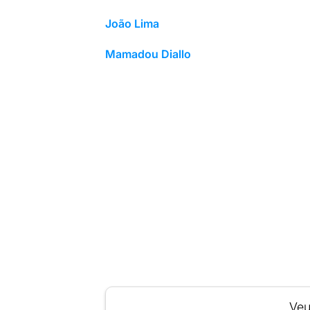
João Lima
Mamadou Diallo
Veu