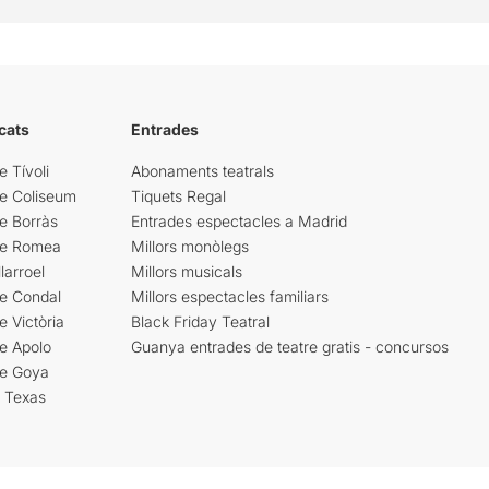
cats
Entrades
e Tívoli
Abonaments teatrals
re Coliseum
Tiquets Regal
e Borràs
Entrades espectacles a Madrid
re Romea
Millors monòlegs
larroel
Millors musicals
re Condal
Millors espectacles familiars
e Victòria
Black Friday Teatral
e Apolo
Guanya entrades de teatre gratis - concursos
re Goya
i Texas