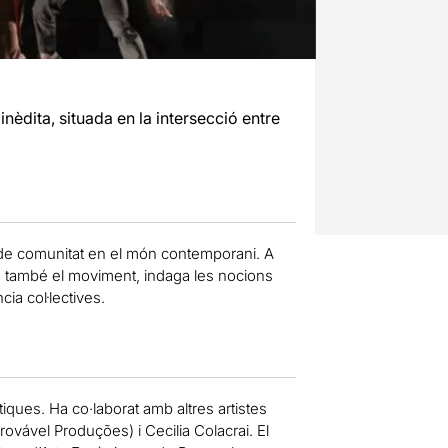
èdita, situada en la intersecció entre
ó de comunitat en el món contemporani. A
nó també el moviment, indaga les nocions
cia col·lectives.
iques. Ha co·laborat amb altres artistes
vável Produções) i Cecilia Colacrai. El