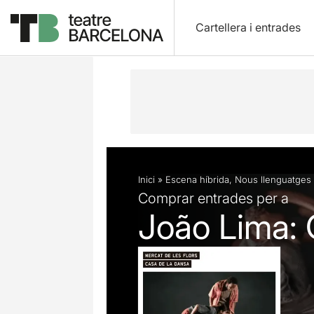
Cartellera i entrades
Descripció
Fitxa artística
Fotos i 
Inici
»
Escena híbrida
,
Nous llenguatges
Comprar entrades per a
João Lima: 