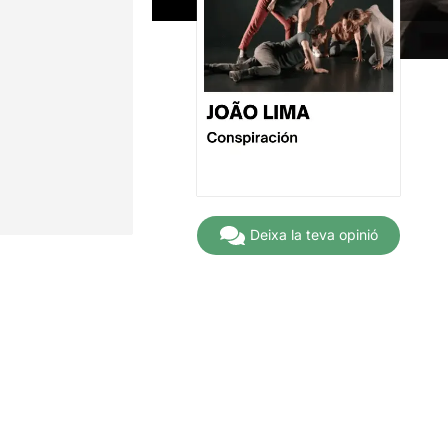
Deixa la teva opinió