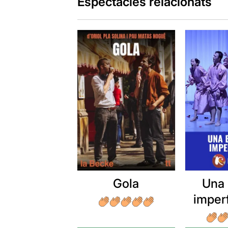
Espectacles relacionats
Gola
Una 
imper
mor