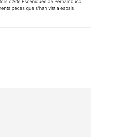
uctors d’Arts Escèniques de Pernambuco.
ents peces que s’han vist a espais