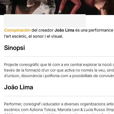
Conspiración
del creador
João Lima
és una performance in
l’art escènic, el sonor i el visual.
Sinopsi
Projecte coreogràfic que té com a eix central explorar la noci
través de la formació d’un cor que activa no només la veu, si
d’uníson, dissonància i polifonia com a possibilitats de convivèn
João Lima
Performer, coreògraf i educador a diverses organitzacions artíst
escènics com Azkona Toloza, Marcela Levi & Lucía Russo (Impro