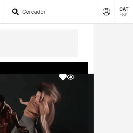
CAT
ESP