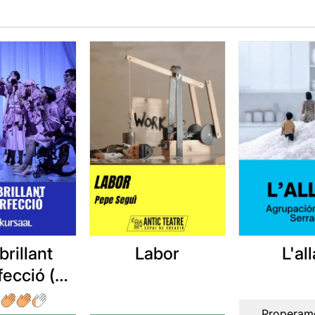
Labor
L'al
brillant
fecció (o
t d'un
Properame