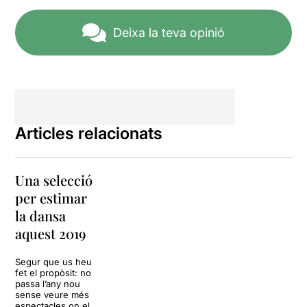
a la ciutat d'Elx on fan
residència al CCC
L'Escorxador d'Elx.
Deixa la teva opinió
L’espectacle
DA CAPO
sorgeix del treball conjunt
de dos coreògrafs
valencians de rellevància,
d’una banda
Asun Noales
(Elx 1971), llicenciada en
Articles relacionats
l’Institut del Teatre de
Barcelona i d’altra banda
Gustavo Ramírez
(San
Una selecció
Fulgencio, 1978) que també
va passar per l’Institut del
per estimar
Teatre i que recentment ha
la dansa
creat una peça per a la
aquest 2019
companyia IT Dansa.
Segur que us heu
DA CAPO
és una expressió
fet el propòsit: no
musical italiana que
passa l’any nou
literalment significa “des del
sense veure més
cap”, i que és equivalent a
espectacles on el