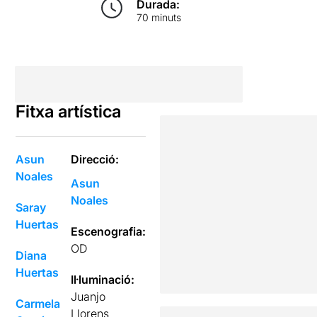
Durada:
70 minuts
Fitxa artística
Asun
Direcció:
Noales
Asun
Noales
Saray
Huertas
Escenografia:
OD
Diana
Huertas
Il·luminació:
Juanjo
Carmela
Llorens