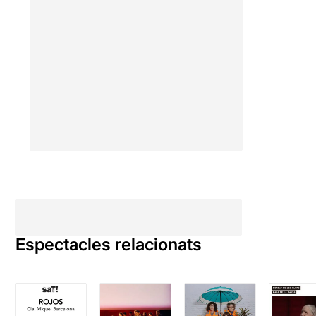
mirada amb els mateixos
ulls.
Una peça creada com un
calidoscopi d'escenes, de
records i de mirades en
un
viatge de gran plasticitat
on
juga un paper fonamental el
treball d'il·luminació de
l'alacantí
Juanjo Llorens
que col·labora habitualment
amb la companyia.
Set magnífics ballarins, tots
diferents, tots
complementaris:
Asun
Noales, Saray Huertas,
Espectacles relacionats
Diana Huertas, Carmela
García, Sebastián
Rowinsky, Alexander
Espinoza i Rosanna Freda
.