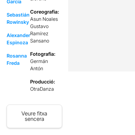
García
Coreografia:
Sebastián
Asun Noales
Rowinsky
Gustavo
Ramírez
Alexander
Sansano
Espinoza
Fotografia:
Rosanna
Germán
Freda
Antón
Producció:
OtraDanza
Veure fitxa
sencera