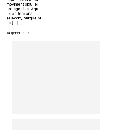
moviment sigui el
repetir la partitura des del
protagonista. Aquí
començament. Un
us en fem una
espectacle resultat d'un
selecció, perquè hi
treball d'investigació,
creat
ha […]
en 2004
com a celebració
14 gener 2019
dels 10 anys de la primera
creació conjunta d'ambdós
coreògrafs, "Dícese/Sacra"
(Premi al Millor Espectacle
de Dansa i de Direcció de
coreografía de la Generalitat
Valenciana).
DA CAPO
és una peça amb
el que, en paraules de la
coreògrafa, pretén tornar als
orígens, despullant l'espai i
deixant la dansa com a únic
llenguatge,
una dansa en
un espai obert blanc, pur i
orgànic
. Un retrobament
amb el principi, diferent