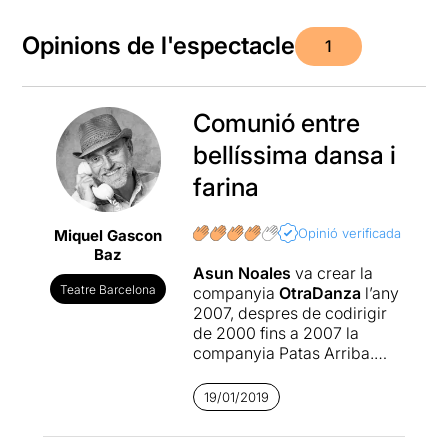
Opinions de l'espectacle
1
Comunió entre
bellíssima dansa i
farina
Opinió verificada
Miquel Gascon
Baz
Asun Noales
va crear la
Teatre Barcelona
companyia
OtraDanza
l’any
2007, despres de codirigir
de 2000 fins a 2007 la
companyia Patas Arriba.
Una companyia privada
que ha creat nombrosos
19/01/2019
espectacles en els seus 11
anys de vida
, i té la seva seu