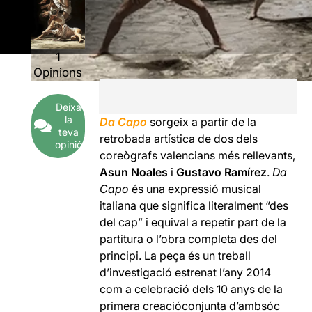
1
Opinions
Deixa
la
Da Capo
sorgeix a partir de la
teva
retrobada artística de dos dels
opinió
coreògrafs valencians més rellevants,
Asun Noales
i
Gustavo Ramírez
.
Da
Capo
és una expressió musical
italiana que significa literalment “des
del cap” i equival a repetir part de la
partitura o l’obra completa des del
principi. La peça és un treball
d’investigació estrenat l’any 2014
com a celebració dels 10 anys de la
primera creacióconjunta d’ambsóc