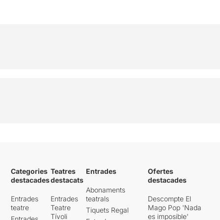
pols que cau del cel
,
s'aixeca del terra o es
desprèn dels seus cossos,
transmeten la màgia
d'aquest DA CAPO que
literalment, ens “impregna”,
ja que
situats a la fila 1, vam
quedar ben blancs
.
Per veure la ressenya
original, només cal clicar en
aquest
ENLLAÇ
Categories
Teatres
Entrades
Ofertes
destacades
destacats
destacades
Abonaments
Entrades
Entrades
teatrals
Descompte El
teatre
Teatre
Mago Pop 'Nada
Tiquets Regal
Tívoli
es imposible'
Entrades