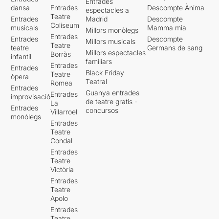
Entrades
dansa
Entrades
Descompte Ànima
espectacles a
Teatre
Entrades
Madrid
Descompte
Coliseum
musicals
Mamma mia
Millors monòlegs
Entrades
Entrades
Descompte
Millors musicals
Teatre
teatre
Germans de sang
Millors espectacles
Borràs
infantil
familiars
Entrades
Entrades
Black Friday
Teatre
òpera
Teatral
Romea
Entrades
Guanya entrades
Entrades
improvisació
de teatre gratis -
La
Entrades
concursos
Villarroel
monòlegs
Entrades
Teatre
Condal
Entrades
Teatre
Victòria
Entrades
Teatre
Apolo
Entrades
Teatre