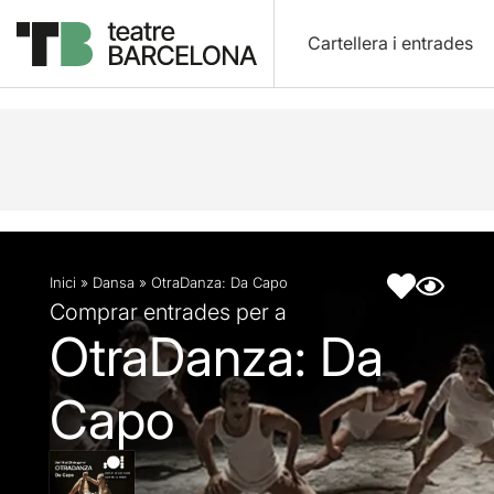
Cartellera i entrades
Descripció
Fitxa artística
Opinions
Articles
Inici
»
Dansa
»
OtraDanza: Da Capo
Comprar entrades per a
OtraDanza: Da
Capo