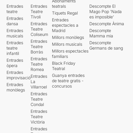
Abonaments
Entrades
Entrades
teatrals
Descompte El
teatre
Teatre
Mago Pop 'Nada
Tiquets Regal
Tívoli
es imposible'
Entrades
Entrades
dansa
Entrades
Descompte Ànima
espectacles a
Teatre
Entrades
Madrid
Descompte
Coliseum
musicals
Mamma mia
Millors monòlegs
Entrades
Entrades
Descompte
Millors musicals
Teatre
teatre
Germans de sang
Millors espectacles
Borràs
infantil
familiars
Entrades
Entrades
Black Friday
Teatre
òpera
Teatral
Romea
Entrades
Guanya entrades
Entrades
improvisació
de teatre gratis -
La
Entrades
concursos
Villarroel
monòlegs
Entrades
Teatre
Condal
Entrades
Teatre
Victòria
Entrades