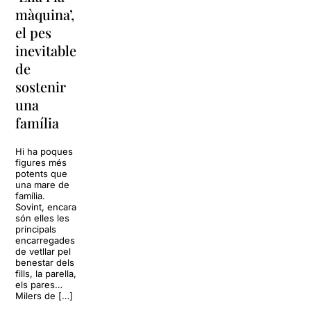
Unes
màquina’,
y
vacances a
el pes
lágrimas’
‘Cancun’
inevitable
torna a
per
de
Barcelona
replantejar
sostenir
tota una
La música
una
vida
tornarà a
família
omplir la casa
dels Von
Sol, platja,
Trapp.
còctels i un
Hi ha poques
Sonrisas y
resort
figures més
lágrimas, un
paradisíac.
potents que
dels grans
L’escenari
una mare de
clàssics de la
sembla perfecte
família.
història del
per
Sovint, encara
teatre musical,
desconnectar
són elles les
arribarà al
de la rutina,
principals
Teatre Apolo
però una
encarregades
del 17 al […]
conversa
de vetllar pel
inoportuna pot
benestar dels
27 juliol 2026
convertir unes
fills, la parella,
vacances entre
els pares…
amics en una
Milers de […]
revisió completa