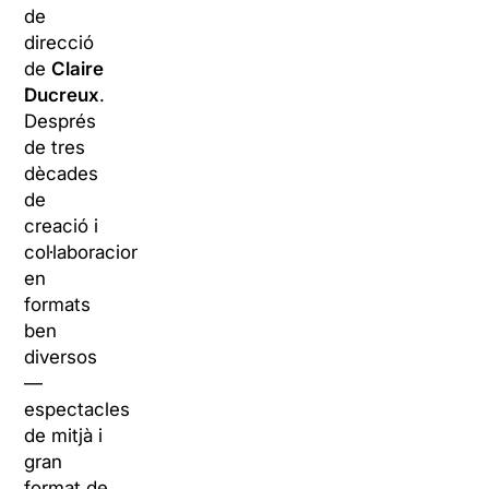
de
direcció
de
Claire
Ducreux
.
Després
de tres
dècades
de
creació i
col·laboracions
en
formats
ben
diversos
—
espectacles
de mitjà i
gran
format de