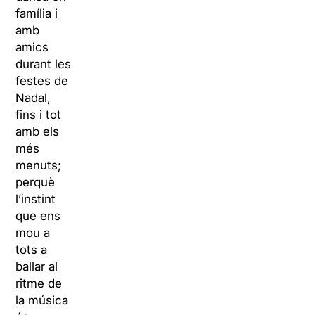
família i
amb
amics
durant les
festes de
Nadal,
fins i tot
amb els
més
menuts;
perquè
l’instint
que ens
mou a
tots a
ballar al
ritme de
la música