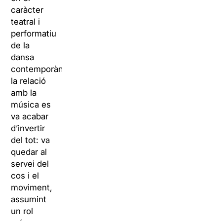
caràcter
teatral i
performatiu
de la
dansa
contemporània,
la relació
amb la
música es
va acabar
d’invertir
del tot: va
quedar al
servei del
cos i el
moviment,
assumint
un rol