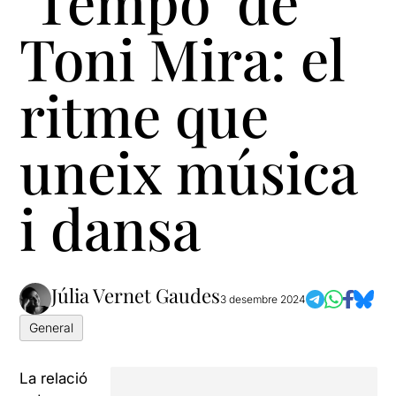
‘Tempo’ de
Toni Mira: el
ritme que
uneix música
i dansa
Júlia Vernet Gaudes
3 desembre 2024
General
La relació