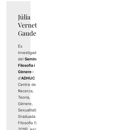
Júlia
Vernet
Gaudes
És
investigadora
del
Seminari
Filosofia i
Gènere
i
d’
ADHUC
(el
Centre de
Recerca,
Teoria,
Gènere,
Sexualitat).
Graduada en
Filosofía (UB,
2019), escriu