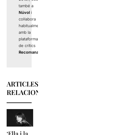
també a
Núvol
i
col·labora
habitualment
amb la
plataforma
de crítics
Recomana
.
ARTICLES
RELACIONATS
‘Ella i la
‘Sonrisas