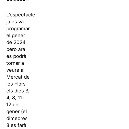
L’espectacle
ja es va
programar
el gener
de 2024,
però ara
es podrà
tornar a
veure al
Mercat de
les Flors
els dies 3,
4, 8, 11 i
12 de
gener (el
dimecres
8 es farà