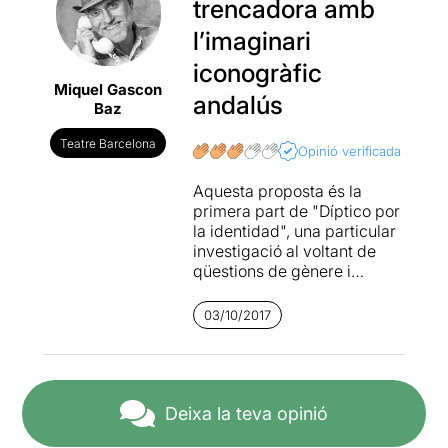
trencadora amb
l’imaginari
iconogràfic
Miquel Gascon
andalús
Baz
Teatre Barcelona
Opinió verificada
Aquesta proposta és la
primera part de "Díptico por
la identidad", una particular
investigació al voltant de
qüestions de gènere i
identitat.
Va ser una de les
propostes de Caravana de
03/10/2017
Tràilers 2016
i nosaltres la
vàrem votar, malgrat que
llavors no va sortir
guanyadora.
Deixa la teva opinió
Vértebro
són
Ángela López
,