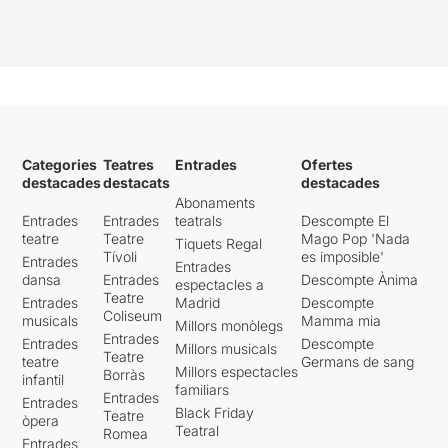
en excés algunes escenes
com la del començament, on
es crema amb pólvora la
frase
"Padre, perdonales porque
no saben lo que hacen", i
resulten interminables.
Categories
Teatres
Entrades
Ofertes
Innovador, trencador i
destacades
destacats
destacades
sense dubte generador
Abonaments
d'opinions divergents
.
Entrades
Entrades
teatrals
Descompte El
teatre
Teatre
Mago Pop 'Nada
Tiquets Regal
En acabar vam menjar a
Tívoli
es imposible'
Entrades
corre-cuita el pernil i
Entrades
dansa
Entrades
Descompte Ànima
espectacles a
formatge a l'escenari
.... i
Teatre
Entrades
Madrid
Descompte
cames ajudeu-me
Coliseum
musicals
Mamma mia
... corrent cap al Teatre
Millors monòlegs
Entrades
Entrades
Descompte
Principal per poder veure
Millors musicals
Teatre
teatre
Germans de sang
l'últim espectacle de la
Millors espectacles
Borràs
infantil
jornada.
familiars
Entrades
Entrades
Black Friday
Teatre
òpera
Per veure l'apunt original,
Teatral
Romea
Entrades
només heu de clicar
AQUÍ