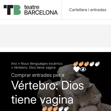
Cartellera i entrades
Descripció
Fitxa artística
Opinions
Inici
»
Nous llenguatges escènics
»
Vértebro: Dios tiene vagina
Comprar entrades per a
Vértebro: Dios
tiene vagina