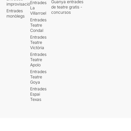
Guanya entrades
Entrades
improvisació
de teatre gratis -
La
Entrades
concursos
Villarroel
monòlegs
Entrades
Teatre
Condal
Entrades
Teatre
Victòria
Entrades
Teatre
Apolo
Entrades
Teatre
Goya
Entrades
Espai
Texas