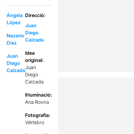
Ángela
Direcció:
López
Juan
Diego
Nazario
Calzada
Díaz
Idea
Juan
original:
Diego
Juan
Calzada
Diego
Calzada
Il·luminació:
Ana Rovira
Fotografia:
Vértebro