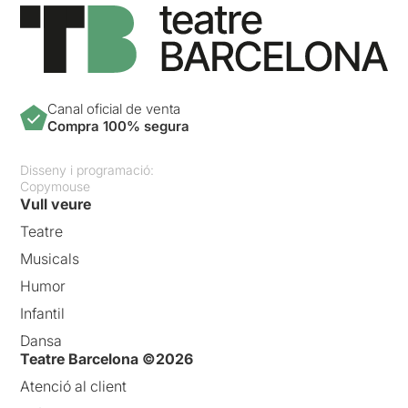
Canal oficial de venta
Compra 100% segura
Disseny i programació:
Copymouse
Vull veure
Teatre
Musicals
Humor
Infantil
Dansa
Teatre Barcelona ©2026
Atenció al client