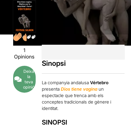
1
Opinions
Sinopsi
Deixa
la
teva
La companyia andalusa
Vértebro
opinió
presenta
Dios tiene vagina
un
espectacle que trenca amb els
conceptes tradicionals de gènere i
identitat.
SINOPSI