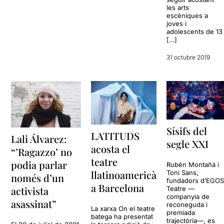
les arts
escèniques a
joves i
adolescents de 13
[…]
31 octubre 2019
Sísifs del
LATITUDS
Lali Álvarez:
segle XXI
acosta el
“’Ragazzo’ no
teatre
podia parlar
Rubèn Montañá i
llatinoamericà
Toni Sans,
només d’un
fundadors d’EGO
a Barcelona
activista
Teatre —
companyia de
asassinat”
reconeguda i
La xarxa On el teatre
premiada
batega ha presentat
trajectòria—, es