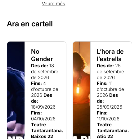
es caracteritza pel seu programa de
Veure més
suport artístic a les companyies i per
impulsar diferents projectes de creació
comunitària i social.
Ara en cartell
El Tantarantana és i fa un teatre arriscat i
compromès. I això es pot veure tant en
els espectacles i companyies que
conformen la seva programació com en
No
L’hora de
els projectes de suport a la creació,
Gender
l’estrella
comunitat, formació i internacionalització
que desenvolupa i impulsa. El
Des de:
18
Des de:
25
Tantarantana concep el teatre com a
de setembre
de setembre
motor de canvi, de transformació i de
de 2026
de 2026
cohesió on es puguin desenvolupar nous
Fins:
4
Fins:
11
projectes escènics en un clima de
d'octubre de
d'octubre de
complicitat i de confiança per a un públic
2026
Des
2026
Des
actiu en permanent evolució.
de:
de:
18/09/2026
25/09/2026
Fins:
Fins:
04/10/2026
11/10/2026
Teatre
Teatre
Tantarantana.
Tantarantana.
Baixos 22
Àtic 22