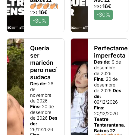
Baixos 22
Àtic 22
16€
23€
16€
23€
-30%
-30%
Quería
Perfectament
ser
imperfecta
maricón
Des de:
9 de
desembre
pero nací
de 2026
sudaca
Fins:
20 de
Des de:
26
desembre
de
de 2026
Des
novembre
de:
de 2026
09/12/2026
Fins:
20 de
Fins:
desembre
20/12/2026
de 2026
Des
Teatre
de:
Tantarantana.
26/11/2026
Baixos 22