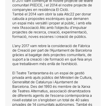
El 2011 vam començar el nostre projecte de teatre
comunitari PI(E)CE, i el 2014 el nostre projecte de
companyies en residència El Cicló.
També el 2014 vam obrir la sala Atic22 per donar
cabuda a propostes escèniques que demanen
un espai més versàtil i proper al públic, i amb ella
neix l’Associació Àtic amb l’objectiu d’impulsar
projectes de recerca, creació, experimentació,
formació, noves escenes i creació de públics.
L’any 2017 vam rebre la consideració de Fàbrica
de Creació per part de l’Ajuntament de Barcelona
gràcies al bagatge dels projectes comunitaris, de
suport a la creació i de formació en què feia anys
que treballàvem més enllà de l’exhibició.
El Teatre Tantarantana és un espai de gestió
privada amb ajuts públics del Ministeri de Cultura,
Generalitat de Catalunya i Ajuntament de
Barcelona. Des del 1993 és membre de la Xarxa
de Teatres Alternatius, associació dinamitzadora
de diferents agents de l’escena contemporània a
nivell estatal on s’engloben un total de 40 sales
privades de 14 comunitats autònomes. També és