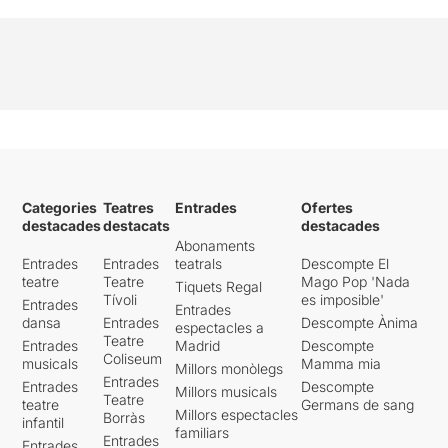
Categories
Teatres
Entrades
Ofertes
destacades
destacats
destacades
Abonaments
Entrades
Entrades
teatrals
Descompte El
teatre
Teatre
Mago Pop 'Nada
Tiquets Regal
Tívoli
es imposible'
Entrades
Entrades
dansa
Entrades
Descompte Ànima
espectacles a
Teatre
Entrades
Madrid
Descompte
Coliseum
musicals
Mamma mia
Millors monòlegs
Entrades
Entrades
Descompte
Millors musicals
Teatre
teatre
Germans de sang
Millors espectacles
Borràs
infantil
familiars
Entrades
Entrades