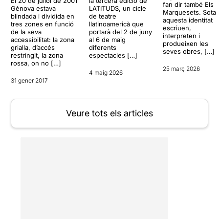
El 20 de juliol de 2001
la tercera edició de
fan dir també Els
Gènova estava
LATITUDS, un cicle
Marquesets. Sota
blindada i dividida en
de teatre
aquesta identitat
tres zones en funció
llatinoamericà que
escriuen,
de la seva
portarà del 2 de juny
interpreten i
accessibilitat: la zona
al 6 de maig
produeixen les
grialla, d’accés
diferents
seves obres, […]
restringit, la zona
espectacles […]
rossa, on no […]
25 març 2026
4 maig 2026
31 gener 2017
Veure tots els articles