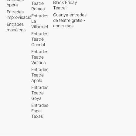
Black Friday
Teatre
òpera
Teatral
Romea
Entrades
Guanya entrades
Entrades
improvisació
de teatre gratis -
La
Entrades
concursos
Villarroel
monòlegs
Entrades
Teatre
Condal
Entrades
Teatre
Victòria
Entrades
Teatre
Apolo
Entrades
Teatre
Goya
Entrades
Espai
Texas