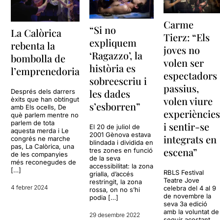
Carme
“Si no
La Calòrica
Tierz: “Els
expliquem
rebenta la
joves no
‘Ragazzo’, la
bombolla de
volen ser
història es
l’emprenedoria
espectadors
sobreescriu i
passius,
les dades
Després dels darrers
volen viure
èxits que han obtingut
s’esborren”
amb Els ocells, De
experièncie
què parlem mentre no
parlem de tota
i sentir-se
El 20 de juliol de
aquesta merda i Le
2001 Gènova estava
integrats en
congrés ne marche
blindada i dividida en
pas, La Calòrica, una
escena”
tres zones en funció
de les companyies
de la seva
més reconegudes de
accessibilitat: la zona
[…]
RBLS Festival
grialla, d’accés
Teatre Jove
restringit, la zona
4 febrer 2024
celebra del 4 al 9
rossa, on no s’hi
de novembre la
podia […]
seva 3a edició
amb la voluntat de
29 desembre 2022
seguir acostant