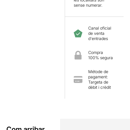
sense numerar.
Canal oficial
de venta
d'entrades
Compra
100% segura
Métode de
pagament:
Targeta de
dèbit i crèdit
Com arribar