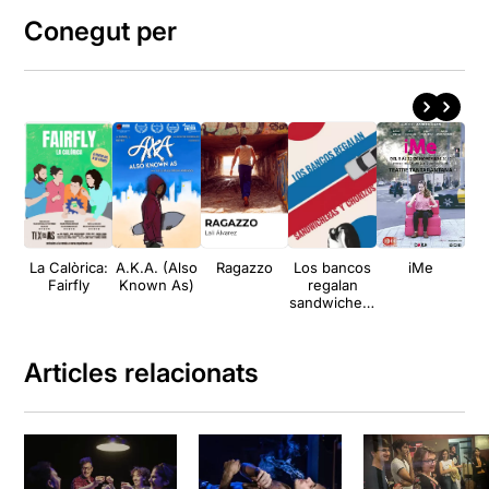
Conegut per
La Calòrica:
A.K.A. (Also
Ragazzo
Los bancos
iMe
H
Fairfly
Known As)
regalan
ab
sandwichera
s y chorizos
Articles relacionats