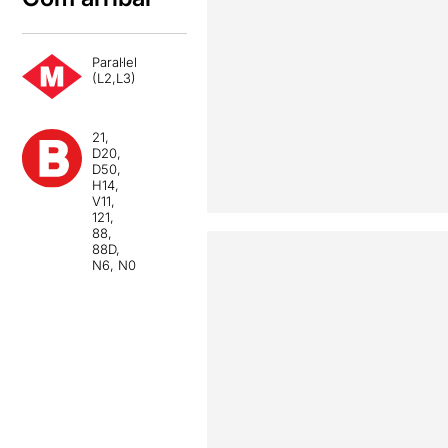
Paral·lel
(L2,L3)
21,
D20,
D50,
H14,
V11,
121,
88,
88D,
N6, N0