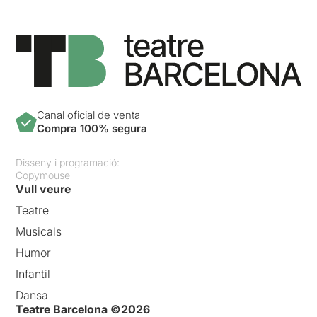
Canal oficial de venta
Compra 100% segura
Disseny i programació:
Copymouse
Vull veure
Teatre
Musicals
Humor
Infantil
Dansa
Teatre Barcelona ©2026