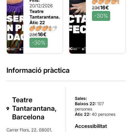
Fins:
20/12/2026
16€
23€
Teatre
-30%
Tantarantana.
Àtic 22
16€
23€
-30%
Informació pràctica
Teatre
Sales:
Baixos 22
:
107
Tantarantana,
persones
Àtic 22
:
40 persones
Barcelona
Accessibilitat
Carrer Flors, 22, 08001,