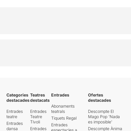
Categories
Teatres
Entrades
Ofertes
destacades
destacats
destacades
Abonaments
Entrades
Entrades
teatrals
Descompte El
teatre
Teatre
Mago Pop 'Nada
Tiquets Regal
Tívoli
es imposible'
Entrades
Entrades
dansa
Entrades
Descompte Ànima
espectacles a