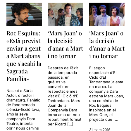
Roc Esquius:
‘Mars Joan’ o
‘Mars Joan’ o
«Està previst
la decisió
la decisió
enviar a gent
d’anar a Mart
d’anar a Mart
a Mart abans
i no tornar
i no tornar
que s’acabi la
Després de l’èxit
El segon
Sagrada
de la temporada
espectacle d’El
Família»
passada, en
Cicló d’El
què es va
Tantrantana ja està
convertir en
en marxa. La
Nascut a Súria.
l’espectacle més
companyia Dara
Actor, director i
vist d’El Cicló d’El
estrena Mars Joan,
dramaturg. Fanàtic
Tantrantana, Mars
una comèdia de
de l’anomenada
Joan de la
Roc Esquius
ciència-ficció tova,
Companyia Dara
inspirada en el
amb la seva
torna amb un nou
Mars One, el
companyia Dara
repartiment format
projecte que […]
Teatre, intenta
per Ricard […]
obrir nous camins
31 març 2016