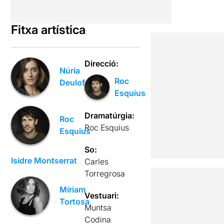
Fitxa artística
Direcció:
Núria
Roc
Deulofeu
Esquius
Dramatúrgia:
Roc
Roc Esquius
Esquius
So:
Isidre Montserrat
Carles
Torregrosa
Míriam
Vestuari:
Tortosa
Muntsa
Codina