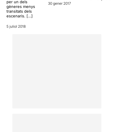
per un dels
30 gener 2017
gèneres menys
transitats dels
escenaris. […]
5 juliol 2018