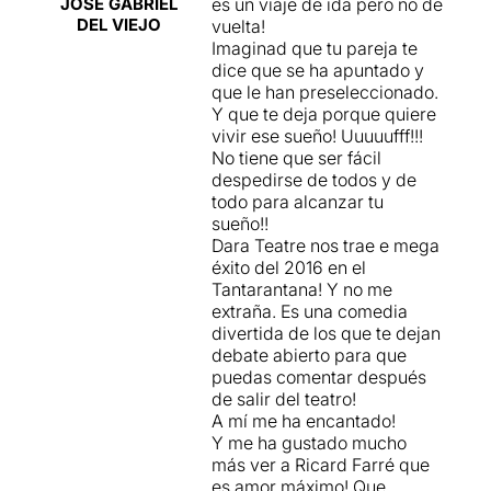
JOSE GABRIEL
es un viaje de ida pero no de
fantàstiques!!
Trobo genial
DEL VIEJO
vuelta!
l'escena on les converses
Imaginad que tu pareja te
que tenen individualment
dice que se ha apuntado y
amb els mòbils queden
que le han preseleccionado.
perfectament lligades entre
Y que te deja porque quiere
sí
.
vivir ese sueño! Uuuuufff!!!
No tiene que ser fácil
A mi m'ha agradat molt, i
despedirse de todos y de
per això recomano a tothom
todo para alcanzar tu
que tingui ganes de riure i
sueño!!
passar-ho bé durant l’hora i
Dara Teatre nos trae e mega
mitja que dura l’espectacle
éxito del 2016 en el
que no es perdi aquesta
Tantarantana! Y no me
comèdia.
Us puc assegurar
extraña. Es una comedia
que sortireu del teatre amb
divertida de los que te dejan
un somriure d’orella a
debate abierto para que
orella.
puedas comentar después
de salir del teatro!
A mí me ha encantado!
Y me ha gustado mucho
más ver a Ricard Farré que
es amor máximo! Que