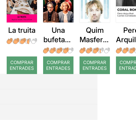
La truita
Una
Quim
Per
bufetada
Masferre
Arqui
a temps
r: Temps
: Cor
romp
COMPRAR
COMPRAR
COMPRAR
COMP
ENTRADES
ENTRADES
ENTRADES
ENTRA