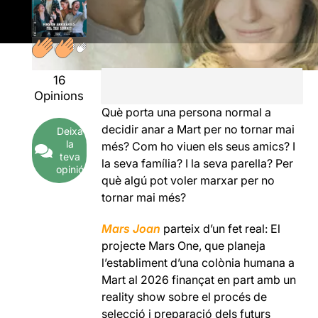
16
Opinions
Què porta una persona normal a
decidir anar a Mart per no tornar mai
Deixa
la
més? Com ho viuen els seus amics? I
teva
la seva família? I la seva parella? Per
opinió
què algú pot voler marxar per no
tornar mai més?
Mars Joan
parteix d’un fet real: El
projecte Mars One, que planeja
l’establiment d’una colònia humana a
Mart al 2026 finançat en part amb un
reality show sobre el procés de
selecció i preparació dels futurs