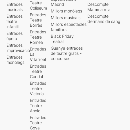
Teatre
Entrades
Madrid
Descompte
Coliseum
musicals
Mamma mia
Millors monòlegs
Entrades
Entrades
Descompte
Millors musicals
Teatre
teatre
Germans de sang
Millors espectacles
Borràs
infantil
familiars
Entrades
Entrades
Black Friday
Teatre
òpera
Teatral
Romea
Entrades
Guanya entrades
Entrades
improvisació
de teatre gratis -
La
Entrades
concursos
Villarroel
monòlegs
Entrades
Teatre
Condal
Entrades
Teatre
Victòria
Entrades
Teatre
Apolo
Entrades
Teatre
Goya