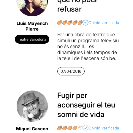
refusar
Opinió verificada
Lluís Mayench
Pierre
Fer una obra de teatre que
Teatre Barcelona
simuli un programa televisiu
no és senzill. Les
dinàmiques i els tempos de
la tele i de l'escena són ben
diferents. No obstant això, la
companyia Dara torna a
07/04/2016
sorprendre'ns amb una
dramatúrgia muntada amb
molt d'ofici i que gràcies a
totes les tècniques que
Fugir per
desplega (analepsis,
aconseguir el teu
converses paral·leles,
diàlegs creuats,
somni de vida
trencaments de la quarta
paret, multiplicitat d'espais,
Opinió verificada
Miquel Gascon
jocs metateatrals...)