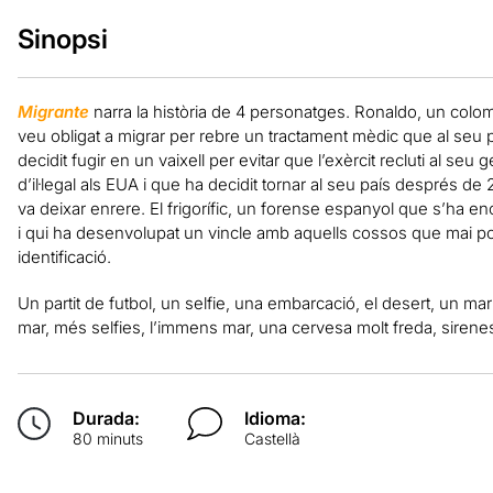
Sinopsi
Migrante
narra la història
de 4
personatges.
Ronaldo,
un colo
veu
obligat a
migrar
per rebre un
tractament
mèdic
que al seu 
decidit
fugir
en un vaixell
per evitar
que l’exèrcit
recluti
al seu g
d’il·legal
als EUA
i que
ha decidit
tornar al seu país
després de 
va deixar enrere
.
El frigorífic
,
un forense
espanyol que
s’ha
en
i
qui ha
desenvolupat un
vincle
amb aquells
cossos que
mai p
identificació.
Un partit
de futbol, un
selfie
, una embarcació
, el desert,
un mar
mar
, més
selfies
, l’immens
mar
, una cervesa
molt
freda
, sirene
Durada:
Idioma:
80 minuts
Castellà