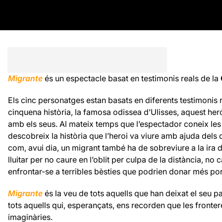
Migrante
és un espectacle basat en testimonis reals de la
Els cinc
personatges
estan
basats en
diferents
testimonis 
cinquena
història
, la famosa
odissea
d’Ulisses,
aquest her
amb
els
seus.
Al mateix temps que
l’espectador
coneix
les
descobreix
la història que
l’heroi
va viure
amb
ajuda dels
com
, avui dia
,
un migrant
també
ha de sobreviure
a
la ira
d
lluitar
per
no caure
en l’oblit
per culpa
de la distància
, no 
enfrontar-se a
terribles
bèsties que
podrien donar
més po
Migrante
és la veu de tots aquells que han deixat el seu pa
tots aquells qui, esperançats, ens recorden que les fronter
imaginàries.