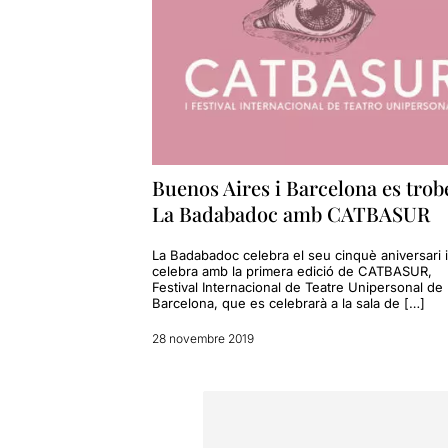
"Migrante" 
Quan torna a
"Migrante" é
recursos sani
"Migrante" é
aconseguit la
Buenos Aires i Barcelona es trob
Tota la prop
La Badabadoc amb CATBASUR
també han de
La Badabadoc celebra el seu cinquè aniversari 
I tornem de 
celebra amb la primera edició de CATBASUR,
admirable, e
Festival Internacional de Teatre Unipersonal de
actor que en
Barcelona, que es celebrarà a la sala de […]
fer viure, f
un homenatge
28 novembre 2019
I creieu-nos
interpretaci
molt de Juan