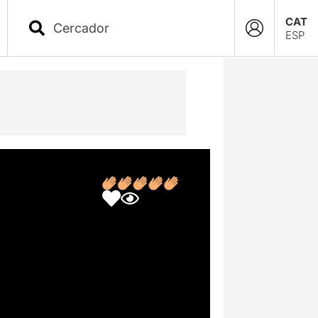
CAT
ESP