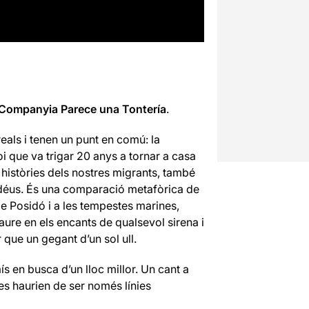
Companyia Parece una Tontería
.
reals
i tenen un
punt
en comú
:
la
oi
que va trigar
20
anys
a
tornar a casa
històries
dels nostres
migrants
,
també
déus.
És
una comparació
metafòrica
de
e Posidó
i a les
tempestes
marines
,
caure
en els
encants
de qualsevol
sirena i
r que
un gegant
d’un sol
ull.
ís en busca d’un lloc millor. Un cant a
es haurien de ser només línies