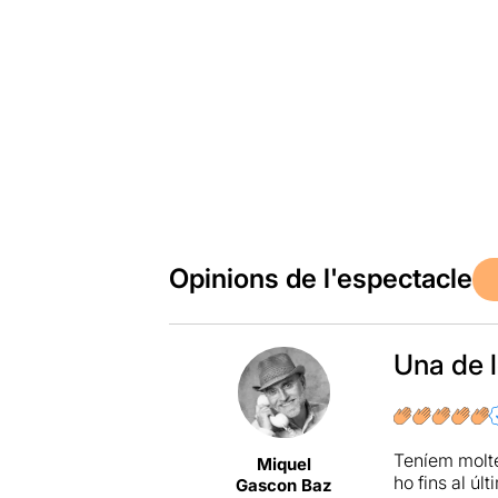
Opinions de l'espectacle
Una de l
Teníem molt
Miquel
ho fins al úl
Gascon Baz