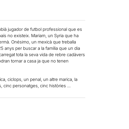
mbià
jugador
de futbol
professional
que es
país
no existeix.
Mariam
, un
Syria
que ha
ermà.
Onésimo
,
un mexicà
que treballa
25
anys
per buscar
a la família que
un dia
carregat
tota la seva vida
de rebre
cadàvers
odran
tornar a casa
ja que no tenen
ica
,
ciclops
, un penal
, un altre
marica
, la
s
, cinc
personatges
, cinc
històries
…