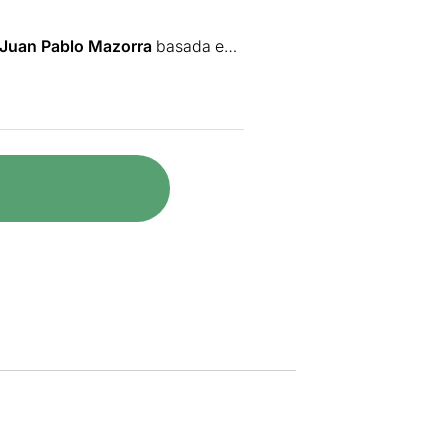
Juan Pablo Mazorra
basada en
pendent "Parece una tontería"
fronten les persones que han de
er intentar trobar una vida millor.
 Mèxic en 2016 i que està dirigit
t de la companyia Els Joglars.
raordinària i entregada
nc històries diferents que va
omer.
r a casa seva després de
 ciclop, suportar la ira de Posidó
rquen per arribar a les costes