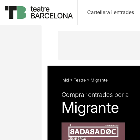
Cartellera i entrades
Descripció
Fitxa artística
Opinion
Inici
»
Teatre
»
Migrante
Comprar entrades per a
Migrante