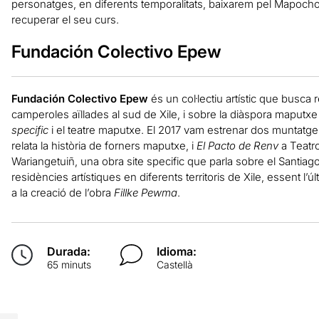
personatges, en diferents temporalitats, baixarem pel Mapocho, 
recuperar el seu curs.
Fundación Colectivo Epew
Fundación Colectivo Epew
és un col·lectiu artístic que busca
camperoles aïllades al sud de Xile, i sobre la diàspora maputxe 
specific
i el teatre maputxe. El 2017 vam estrenar dos muntatge
relata la història de forners maputxe, i
El Pacto de Renv
a Teatr
Wariangetuiñ, una obra site specific que parla sobre el Santiago
residències artístiques en diferents territoris de Xile, essent l’
a la creació de l’obra
Fillke Pewma
.
Durada:
Idioma:
65 minuts
Castellà