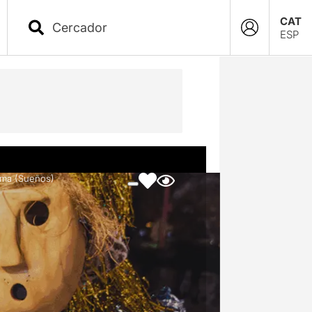
CAT
ESP
wma (Sueños)