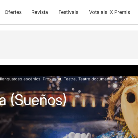
Ofertes
Revista
Festivals
Vota als IX Premis
vídeos
llenguatges escènics
,
Proximitat
,
Teatre
,
Teatre documental
»
Fillke Pe
a (Sueños)