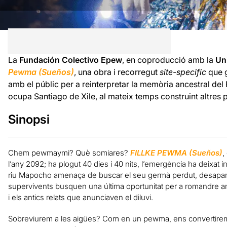
La
Fundación Colectivo Epew
, en coproducció amb la
Uni
Pewma (Sueños)
, una obra i recorregut
site-specific
que g
amb el públic per a reinterpretar la memòria ancestral del 
ocupa Santiago de Xile, al mateix temps construint altres 
Sinopsi
Chem pewmaymi? Què somiares?
FILLKE PEWMA (Sueños)
,
l’any 2092; ha plogut 40 dies i 40 nits, l’emergència ha deixat
riu Mapocho amenaça de buscar el seu germà perdut, desapareg
supervivents busquen una última oportunitat per a romandre 
i els antics relats que anunciaven el diluvi.
Sobreviurem a les aigües? Com en un pewma, ens convertirem e