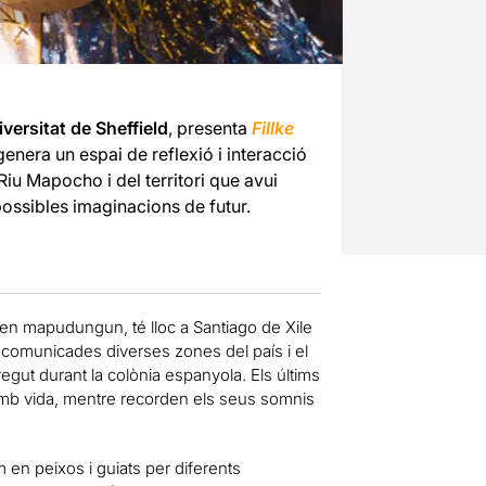
versitat de Sheffield
, presenta
Fillke
enera un espai de reflexió i interacció
Riu Mapocho i del territori que avui
possibles imaginacions de futur.
 en mapudungun, té lloc a Santiago de Xile
 incomunicades diverses zones del país i el
ut durant la colònia espanyola. Els últims
amb vida, mentre recorden els seus somnis
n peixos i guiats per diferents