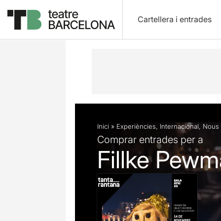
Cartellera i entrades
Descripció
Fitxa artística
Fotos i 
Inici
»
Experiències
,
Internacional
,
Nous 
Comprar entrades per a
Fillke Pewm