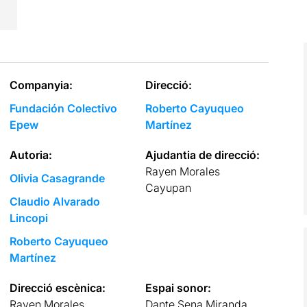
Companyia:
Direcció:
Fundación Colectivo
Roberto Cayuqueo
Epew
Martínez
Autoria:
Ajudantia de direcció:
Rayen Morales
Olivia Casagrande
Cayupan
Claudio Alvarado
Lincopi
Roberto Cayuqueo
Martínez
Direcció escènica:
Espai sonor:
Rayen Morales
Dante Sena Miranda