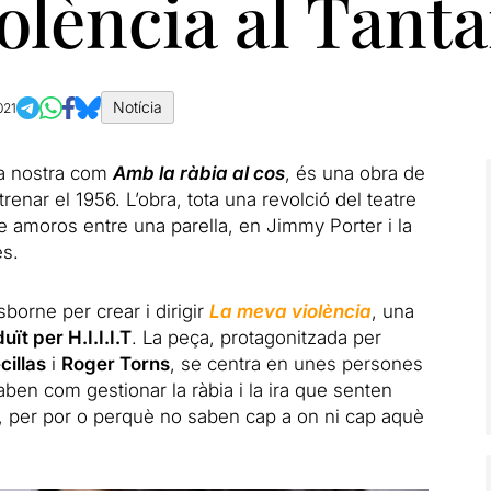
iolència al Tant
Notícia
021
a nostra com
Amb la ràbia al cos
, és una obra de
enar el 1956. L’obra, tota una revolció del teatre
ngle amoros entre una parella, en Jimmy Porter i la
es.
sborne per crear i dirigir
La meva violència
, una
uït per H.I.I.I.T
. La peça, protagonitzada per
cillas
i
Roger Torns
, se centra en unes persones
ben com gestionar la ràbia i la ira que senten
l, per por o perquè no saben cap a on ni cap aquè