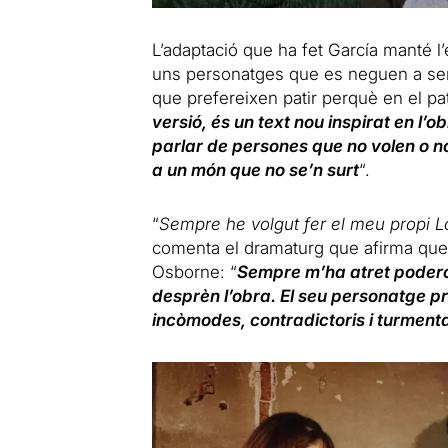
L’adaptació que ha fet García manté l’e
uns personatges que es neguen a ser
que prefereixen patir perquè en el p
versió, és un text nou inspirat en l’
parlar de persones que no volen o 
a un món que no se’n surt
“.
“
Sempre he volgut fer el meu propi Lo
comenta el dramaturg que afirma que s
Osborne: “
Sempre m’ha atret poderos
desprèn l’obra. El seu personatge pr
incòmodes, contradictoris i turmenta