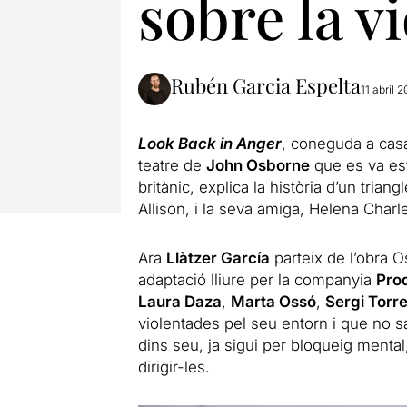
sobre la v
Rubén Garcia Espelta
11 abril 2
Look Back in Anger
, coneguda a cas
teatre de
John Osborne
que es va estr
britànic, explica la història d’un tria
Allison, i la seva amiga, Helena Charl
Ara
Llàtzer García
parteix de l’obra O
adaptació lliure per la companyia
Prod
Laura Daza
,
Marta Ossó
,
Sergi Torre
violentades pel seu entorn i que no sa
dins seu, ja sigui per bloqueig menta
dirigir-les.