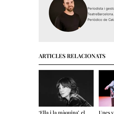
Periodista i gest
TeatreBarcelona.
Periódico de Cat
ARTICLES RELACIONATS
‘Ella i la màquina’, el
Unes v