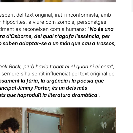
sperit del text original, irat i inconformista, amb
 hipòcrites, a viure com zombis, personatges
atiment es reconeixen com a humans: “
No és una
obra d’Osborne, del qual n’agafa l’essència, per
no saben adaptar-se a un món que cau a trossos,
ok Back, però havia trobat ni el quan ni el com
“,
emore s’ha sentit influenciat pel text original de
ament la fúria, la urgència i la poesia que
incipal Jimmy Porter, és un dels més
ts que haproduït la literatura dramàtica
“.