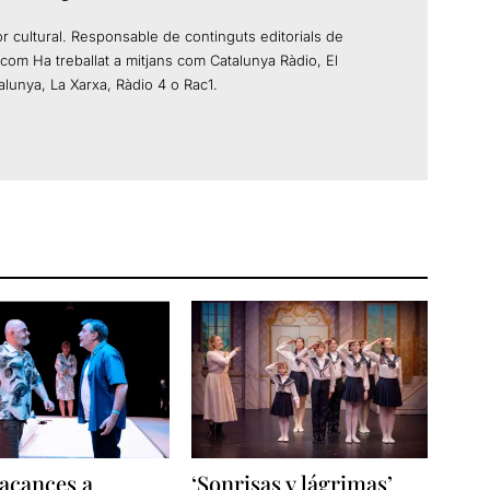
or cultural. Responsable de continguts editorials de
com Ha treballat a mitjans com Catalunya Ràdio, El
alunya, La Xarxa, Ràdio 4 o Rac1.
acances a
‘Sonrisas y lágrimas’