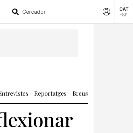
CAT
ESP
Entrevistes
Reportatges
Breus
flexionar