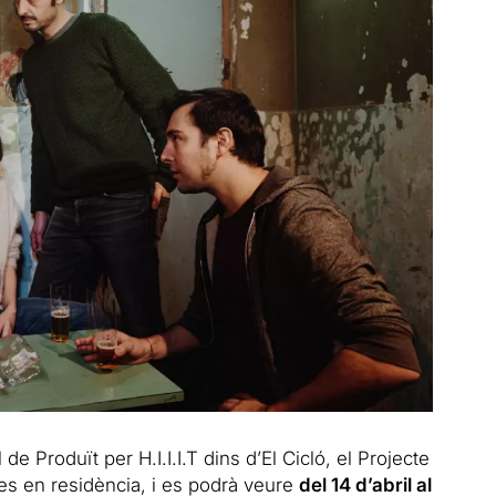
de Produït per H.I.I.I.T dins d’El Cicló, el Projecte
s en residència, i es podrà veure
del 14 d’abril al