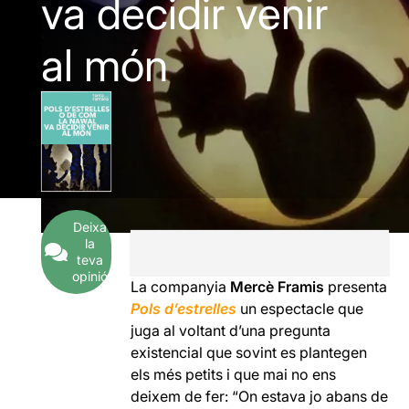
va decidir venir
al món
Deixa
la
teva
opinió
La companyia
Mercè Framis
presenta
Pols d’estrelles
un espectacle que
juga al voltant d’una pregunta
existencial que sovint es plantegen
els més petits i que mai no ens
deixem de fer: “On estava jo abans de