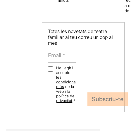
minuts
re
a 
de 
Totes les novetats de teatre
familiar al teu correu un cop al
mes
He llegit i
accepto
les
condicions
d'ús
de la
web i la
política de
privacitat
.
*