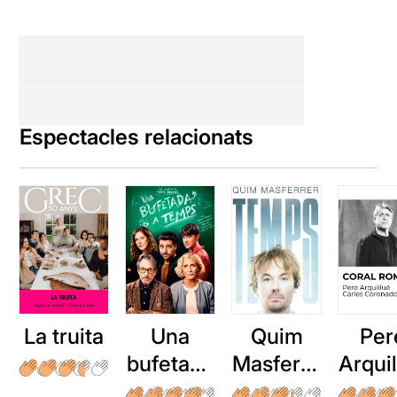
Espectacles relacionats
La truita
Una
Quim
Per
bufetada
Masferre
Arqui
a temps
r: Temps
: Cor