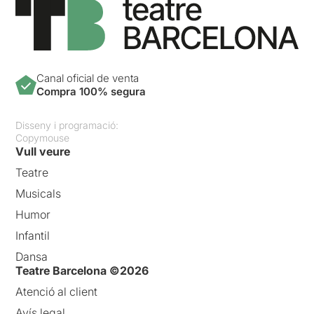
Canal oficial de venta
Compra 100% segura
Disseny i programació:
Copymouse
Vull veure
Teatre
Musicals
Humor
Infantil
Dansa
Teatre Barcelona ©2026
Atenció al client
Avís legal