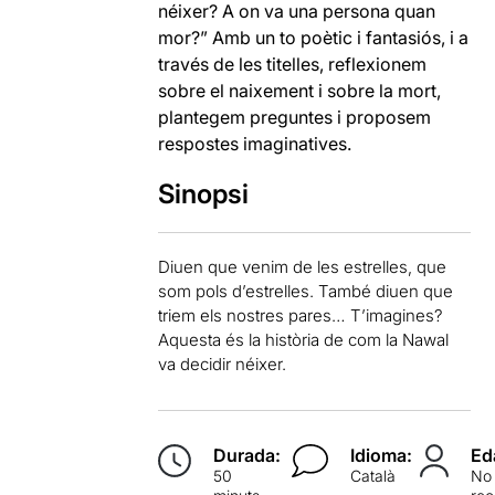
néixer? A on va una persona quan
mor?” Amb un to poètic i fantasiós, i a
través de les titelles, reflexionem
sobre el naixement i sobre la mort,
plantegem preguntes i proposem
respostes imaginatives.
Sinopsi
Diuen que venim de les estrelles, que
som pols d’estrelles. També diuen que
triem els nostres pares… T’imagines?
Aquesta és la història de com la Nawal
va decidir néixer.
Durada:
Idioma:
Ed
50
Català
No