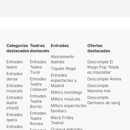
Categories
Teatres
Entrades
Ofertes
destacades
destacats
destacades
Abonaments
Entrades
Entrades
teatrals
Descompte El
teatre
Teatre
Mago Pop 'Nada
Tiquets Regal
Tívoli
es imposible'
Entrades
Entrades
dansa
Entrades
Descompte Ànima
espectacles a
Teatre
Entrades
Madrid
Descompte
Coliseum
musicals
Mamma mia
Millors monòlegs
Entrades
Entrades
Descompte
Millors musicals
Teatre
teatre
Germans de sang
Millors espectacles
Borràs
infantil
familiars
Entrades
Entrades
Black Friday
Teatre
òpera
Teatral
Romea
Entrades
Guanya entrades