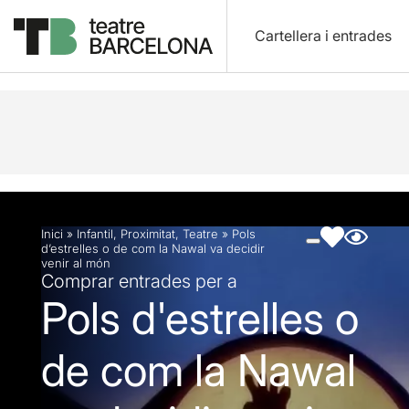
Cartellera i entrades
Descripció
Fitxa artística
Fotos i vídeos
Inici
»
Infantil
,
Proximitat
,
Teatre
»
Pols
d’estrelles o de com la Nawal va decidir
venir al món
Comprar entrades per a
Pols d'estrelles o
de com la Nawal