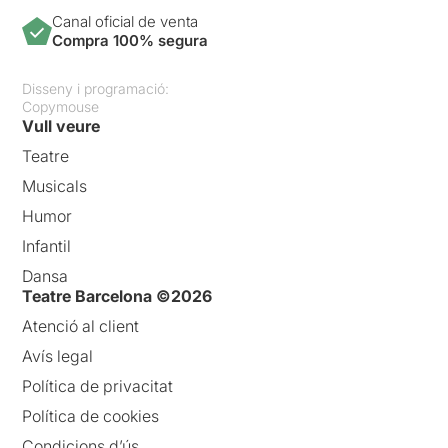
Canal oficial de venta
Compra 100% segura
Disseny i programació:
Copymouse
Vull veure
Teatre
Musicals
Humor
Infantil
Dansa
Teatre Barcelona ©2026
Atenció al client
Avís legal
Política de privacitat
Política de cookies
Condicions d’ús