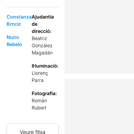
Constanza
Ajudantia
Brncic
de
direcció:
Nuno
Beatriz
Rebelo
González
Magadán
Il·luminació:
Llorenç
Parra
Fotografia:
Román
Rubert
Veure fitxa