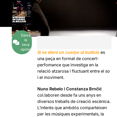
Deixa
la
teva
opinió
Si se diera un cuerpo al bullicio
es
una peça en format de concert-
perfomance que investiga en la
relació atzarosa i fluctuant entre el so
i el moviment.
Nuno Rebelo i Constanza Brnčić
col.laboren desde fa uns anys en
diversos treballs de creació escènica.
L’interés que ambdós comparteixen
per les músiques experimentals, la