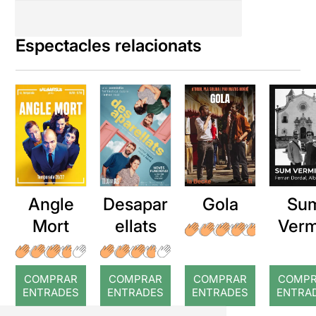
Espectacles relacionats
Angle
Desapar
Gola
Su
Mort
ellats
Verm
COMPRAR
COMPRAR
COMPRAR
COMP
ENTRADES
ENTRADES
ENTRADES
ENTRA