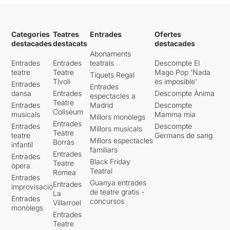
Categories
Teatres
Entrades
Ofertes
destacades
destacats
destacades
Abonaments
Entrades
Entrades
teatrals
Descompte El
teatre
Teatre
Mago Pop 'Nada
Tiquets Regal
Tívoli
es imposible'
Entrades
Entrades
dansa
Entrades
Descompte Ànima
espectacles a
Teatre
Entrades
Madrid
Descompte
Coliseum
musicals
Mamma mia
Millors monòlegs
Entrades
Entrades
Descompte
Millors musicals
Teatre
teatre
Germans de sang
Millors espectacles
Borràs
infantil
familiars
Entrades
Entrades
Black Friday
Teatre
òpera
Teatral
Romea
Entrades
Guanya entrades
Entrades
improvisació
de teatre gratis -
La
Entrades
concursos
Villarroel
monòlegs
Entrades
Teatre