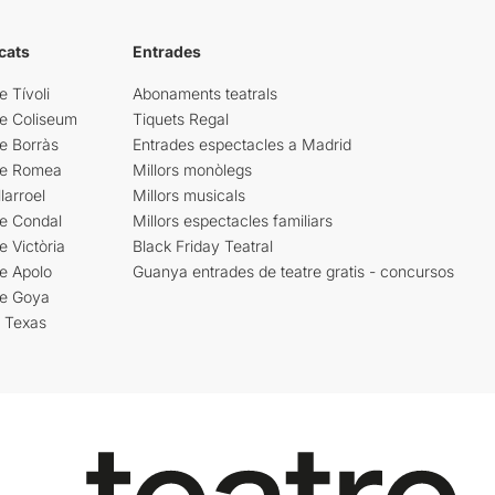
cats
Entrades
e Tívoli
Abonaments teatrals
re Coliseum
Tiquets Regal
e Borràs
Entrades espectacles a Madrid
re Romea
Millors monòlegs
larroel
Millors musicals
re Condal
Millors espectacles familiars
e Victòria
Black Friday Teatral
e Apolo
Guanya entrades de teatre gratis - concursos
re Goya
i Texas