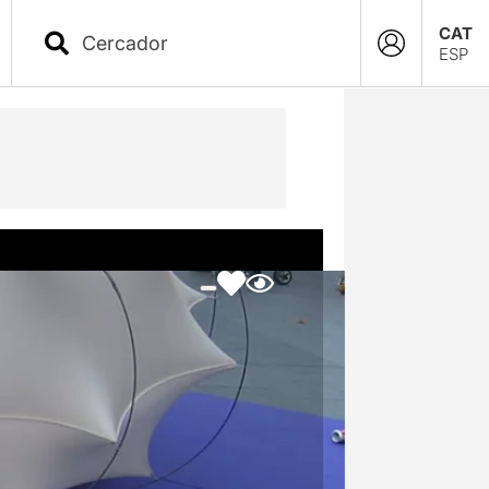
CAT
ESP