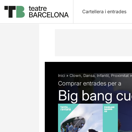
Cartellera i entrades
Descripció
Fitxa artística
Fotos i 
Inici
»
Clown
,
Dansa
,
Infantil
,
Proximitat
Comprar entrades per a
Big bang cu