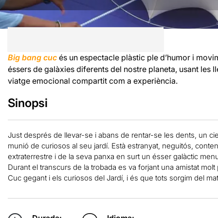
Big bang cuc
és un espectacle plàstic ple d’humor i movi
éssers de galàxies diferents del nostre planeta, usant les ll
viatge emocional compartit com a experiència.
Sinopsi
Just després de llevar-se i abans de rentar-se les dents, un ci
munió de curiosos al seu jardí. Està estranyat, neguitós, content
extraterrestre i de la seva panxa en surt un ésser galàctic menut,
Durant el transcurs de la trobada es va forjant una amistat molt pec
Cuc gegant i els curiosos del Jardí, i és que tots sorgim del m
Durada:
Idioma: