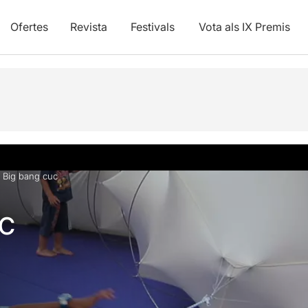
Ofertes
Revista
Festivals
Vota als IX Premis
vídeos
»
Big bang cuc
c