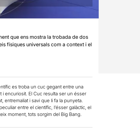
ment que ens mostra la trobada de dos
eis físiques universals com a context i el
entífic es troba un cuc gegant entre una
 i encuriosit. El Cuc resulta ser un ésser
 entremaliat i savi que li fa la punyeta.
uliar entre el científic, l’ésser galàctic, el
ateix moment, tots sorgim del Big Bang.