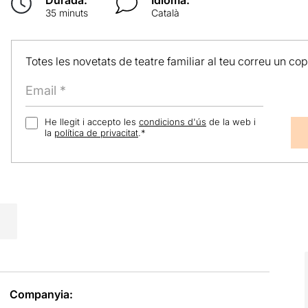
35 minuts
Català
Totes les novetats de teatre familiar al teu correu un co
He llegit i accepto les
condicions d'ús
de la web i
la
política de privacitat
.
*
Companyia: