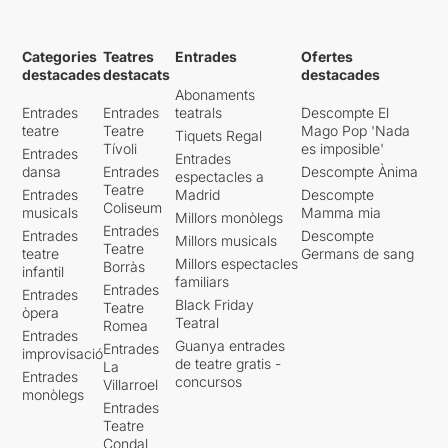
automàtica i amb sentit.
Montse Folgado i Jordi
Categories
Teatres
Entrades
Ofertes
Samper contagien amb la
destacades
destacats
destacades
seva energia al pati de
Abonaments
butaques
. S’entreguen als
Entrades
Entrades
teatrals
Descompte El
seus personatges i als
teatre
Teatre
Mago Pop 'Nada
Tiquets Regal
canvis de registre d’aquests
Tívoli
es imposible'
Entrades
Entrades
amb una facilitat increïble,
dansa
Entrades
Descompte Ànima
espectacles a
tot i que en realitat no hi deu
Teatre
Entrades
Madrid
Descompte
ser. Es converteixen en allò
Coliseum
musicals
Mamma mia
Millors monòlegs
que es demanda i es
Entrades
Entrades
Descompte
Millors musicals
necessita per traslladar al
Teatre
teatre
Germans de sang
públic els seus pensaments i
Millors espectacles
Borràs
infantil
familiars
el seu dolor, les seves
Entrades
Entrades
contradiccions i la seva visió
Black Friday
Teatre
òpera
de tot plegat.
Teatral
Romea
Entrades
Guanya entrades
Entrades
improvisació
El
muntatge
, tot i que
de teatre gratis -
La
Entrades
concursos
sembla senzill,
té diverses
Villarroel
monòlegs
capes
que es solapen en
Entrades
text i escenari que podrien
Teatre
dificultar l’enteniment, però
Condal