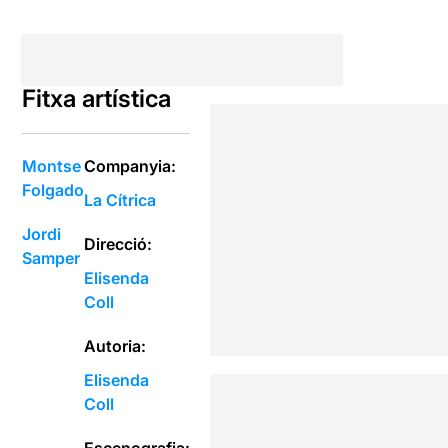
Fitxa artística
Montse
Companyia:
Folgado
La Cítrica
Jordi
Direcció:
Samper
Elisenda
Coll
Autoria:
Elisenda
Coll