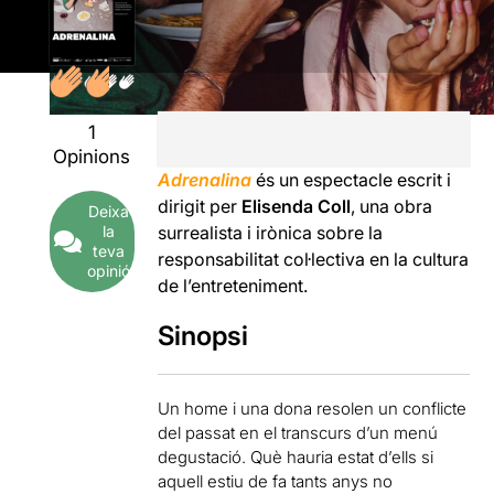
1
Opinions
Adrenalina
és un espectacle escrit i
dirigit per
Elisenda Coll
, una obra
Deixa
la
surrealista i irònica sobre la
teva
responsabilitat col·lectiva en la cultura
opinió
de l’entreteniment.
Sinopsi
Un home i una dona resolen un conflicte
del passat en el transcurs d’un menú
degustació. Què hauria estat d’ells si
aquell estiu de fa tants anys no