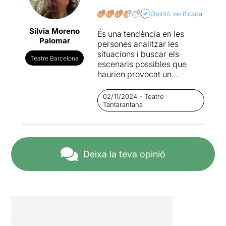
Opinió verificada
Sílvia Moreno
És una tendència en les
Palomar
persones analitzar les
situacions i buscar els
Teatre Barcelona
escenaris possibles que
haurien provocat un
desenllaç diferent,
especialment quan es tracta
02/11/2024 - Teatre
de fets que canvien la vida.
Tantarantana
Pensar en què hauria passat
si s’hagués fet una altra cosa
en comptes de la realitzada
o si no s’hagués creuat amb
Deixa la teva opinió
aquella persona en aquell
precís moment, és una
tècnica que es practica molt,
però que en cap cas canvia
el resultat. Tothom n’és
conscient, però no es pot
evitar.