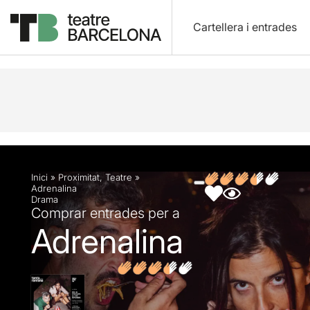
Cartellera i entrades
Descripció
Fitxa artística
Fotos i vídeos
Opin
Inici
»
Proximitat
,
Teatre
»
Adrenalina
Drama
Comprar entrades per a
Adrenalina