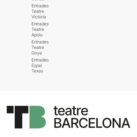
que a l’hora de la veritat són
Entrades
un vehicle ideal per
Teatre
navegar entre les vies
Victòria
frenètiques dels
Entrades
pensaments humans
.
Teatre
Apolo
Entrades
Teatre
Goya
Entrades
Espai
Texas