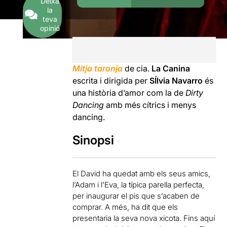
Deixa
la
teva
opinió
Mitja taronja
de cia.
La Canina
escrita i dirigida per
SÍlvia Navarro
és
una història d’amor com la de
Dirty
Dancing
amb més cítrics i menys
dancing.
Sinopsi
El David ha quedat amb els seus amics,
l’Adam i l’Eva, la típica parella perfecta,
per inaugurar el pis que s’acaben de
comprar. A més, ha dit que els
presentaria la seva nova xicota. Fins aquí