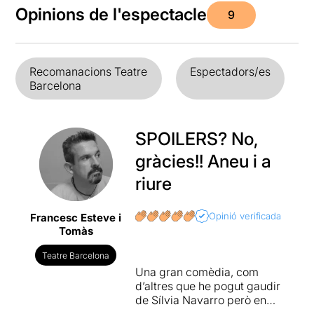
Opinions de l'espectacle
9
Recomanacions Teatre
Espectadors/es
Barcelona
SPOILERS? No,
gràcies!! Aneu i a
riure
Opinió verificada
Francesc Esteve i
Tomàs
Teatre Barcelona
Una gran comèdia, com
d’altres que he pogut gaudir
de Sílvia Navarro però en
petit format. Aquesta parla