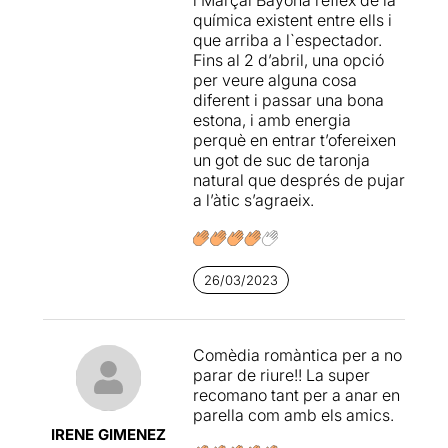
Una
posada en escena
química existent entre ells i
senzilla i molt eficaç
, crea
que arriba a l`espectador.
un marc ideal per aquest
Fins al 2 d’abril, una opció
muntatge àgil i ràpid
, amb
per veure alguna cosa
moments musicals
diferent i passar una bona
inoblidables
que provoquen
estona, i amb energia
que l’espectadora els
perquè en entrar t’ofereixen
acompanyi de manera
un got de suc de taronja
dissimulada, però que sigui
natural que després de pujar
impossible evitar taral·lejar-
a l’àtic s’agraeix.
los.
El somriure s’instal·la a la
cara de tot el públic en la
26/03/2023
primera aparició de l’obra i
així continua fins al final,
creant un moment distens i
molt agradable que es
Comèdia romàntica per a no
queda amb l’espectadora
parar de riure!! La super
quan es tanquen els llums.
recomano tant per a anar en
parella com amb els amics.
IRENE GIMENEZ