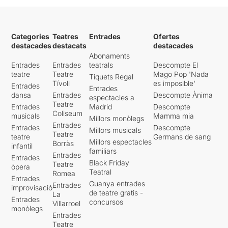
Categories
Teatres
Entrades
Ofertes
destacades
destacats
destacades
Abonaments
Entrades
Entrades
teatrals
Descompte El
teatre
Teatre
Mago Pop 'Nada
Tiquets Regal
Tívoli
es imposible'
Entrades
Entrades
dansa
Entrades
Descompte Ànima
espectacles a
Teatre
Entrades
Madrid
Descompte
Coliseum
musicals
Mamma mia
Millors monòlegs
Entrades
Entrades
Descompte
Millors musicals
Teatre
teatre
Germans de sang
Millors espectacles
Borràs
infantil
familiars
Entrades
Entrades
Black Friday
Teatre
òpera
Teatral
Romea
Entrades
Guanya entrades
Entrades
improvisació
de teatre gratis -
La
Entrades
concursos
Villarroel
monòlegs
Entrades
Teatre