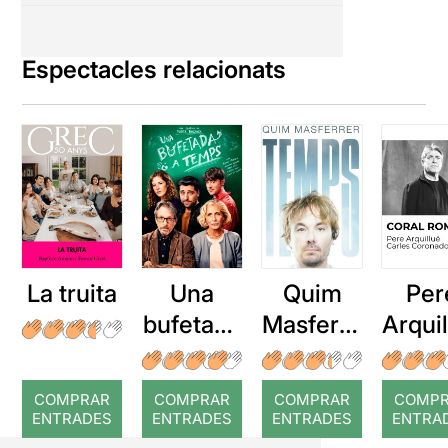
Espectacles relacionats
La truita
Una
Quim
Per
bufetada
Masferre
Arqui
a temps
r: Temps
: Cor
romp
COMPRAR
COMPRAR
COMPRAR
COMP
ENTRADES
ENTRADES
ENTRADES
ENTRA