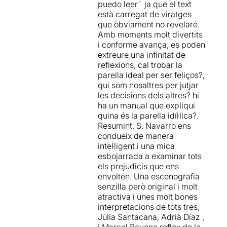
puedo leer¨ ja que el text
amics.
definitiva, Mitja Taronja
és
està carregat de viratges
una intel·ligent comèdia de
que òbviament no revelaré.
La
química interpretativa
situació amb ingredients
Amb moments molt divertits
entre Marçal Bayona
d'absurd que juga amb el
i conforme avança, es poden
(David),
Adrià Díaz
(Adam)
i
disbarat per a fer-nos
extreure una infinitat de
Júlia Santacana
(Eva)
és
reflexionar sobre la cerca
reflexions, cal trobar la
una de les claus principals
de l'amor en aquesta
parella ideal per ser feliços?,
d’aquesta producció
. Com
societat de consum
. Ideal
qui som nosaltres per jutjar
si fossin aquests amics que
per als amants de la bona
les decisions dels altres? hi
es retroben, mostren
comèdia.
ha un manual que expliqui
confiança, però al mateix
quina és la parella idíl·lica?.
temps recel per aquelles
Resumint, S. Navarro ens
coses que no s’han dit mai.
condueix de manera
Tots tres
desprenen una
intel·ligent i una mica
energia i força que
esbojarrada a examinar tots
contagia al públic
, les seves
els prejudicis que ens
interpretacions
envolten. Una escenografia
aconsegueixen arrencar
senzilla però original i molt
rialles cada dos per tres fent
atractiva i unes molt bones
passar al públic una estona
interpretacions de tots tres,
molt agradable.
Júlia Santacana, Adrià Díaz ,
i Marçal Bayona reflex de la