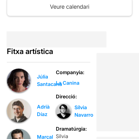
Veure calendari
Fitxa artística
Companyia:
Júlia
La Canina
Santacana
Direcció:
Adrià
Sílvia
Díaz
Navarro
Dramatúrgia:
Sílvia
Marçal