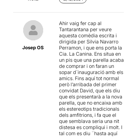
arriben la resta. El que
petits moments musicals de
moments per fer-nos
sembla una conversa
reconegudes comèdies
còmplices encara que sigui
informal i banal, acaba
romàntiques en situacions
amb els records que tenim
derivant en una batalla de
de gran tensió, funcionant
de les 3 o 4 cançons en
Ahir vaig fer cap al
retrets quan en David
com a contrapunt rítmic i
aquells moments.
Tantarantana per veure
explica que està enamorat i
contribuint a la paròdia de la
aquesta comèdia escrita i
té parella.
idealització de l'amor.
Les
Recomanar l’obra? I tant,
dirigida per Silvia Navarro
interpretacions
sense cap mena de dubte la
Josep OS
Perramon, i que ens porta la
Divertida, desenfada,
de Marçal Baiona, Adrià
recomano.
Cia. La Canina. Ens situa en
enginyosa i molt actual
Díaz i Júlia Santacana
ens
un pis que una parella acaba
aquesta obra és una
porten tres personatges
Podeu veure la
meva opinió
de comprar i on faran un
comèdia romàntica que veu
fàcilment recognoscibles i
al següent enllaç
sopar d`inauguració amb els
de totes les escrites per
ben dissenyats perquè el
amics. Fins aquí tot normal
Nora Ephron i
que fa gaudir
seu contrast serveixi també
però l’arribada del primer
a l'espectadora provocant
a la comèdia. Encara que
convidat David, que els diu
somriures i rialles a cada
segons avança la trama
que els presentarà a la nova
diàleg
. El
text de Sílvia
anirem destapant les seves
parella, que no encaixa amb
Navarro és molt fresc
i fàcil
màscares i entendrem que
els estereotips tradicionals
d’adaptar a qualsevol
comparteixen més del que
dels amfitrions, i fa que el
capítol personal de
pensem, de fet, funcionen
que semblava seria una nit
l’espectadora, i la seva
com un bon reflex entre ells.
distesa es compliqui i molt. I
rapidesa el converteix en
tal com es diu ¨hasta aquí
una conversa típica entre
En