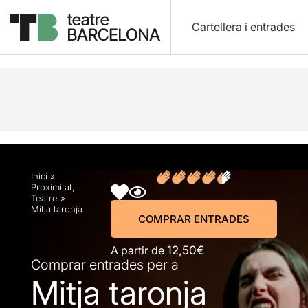
Cartellera i entrades
Descripció
Horaris
Fitxa artística
Fotos i víd
Inici
»
Proximitat
,
Teatre
»
Mitja taronja
COMPRAR ENTRADES
A partir de
12,50€
Comprar entrades per a
Mitja taronja