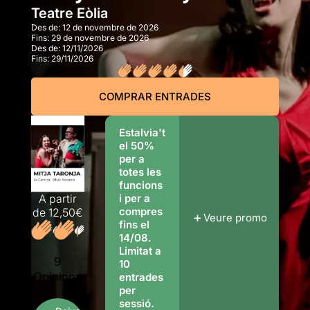
Teatre Eòlia
Des de:
12 de novembre de 2026
Fins:
29 de novembre de 2026
Des de:
12/11/2026
Fins:
29/11/2026
COMPRAR ENTRADES
Estalvia't
el 50%
per a
totes les
funcions
A partir
i per a
compres
de
12,50€
Veure promo
fins el
14/08.
Limitat a
9
10
Opinions
entrades
per
sessió.