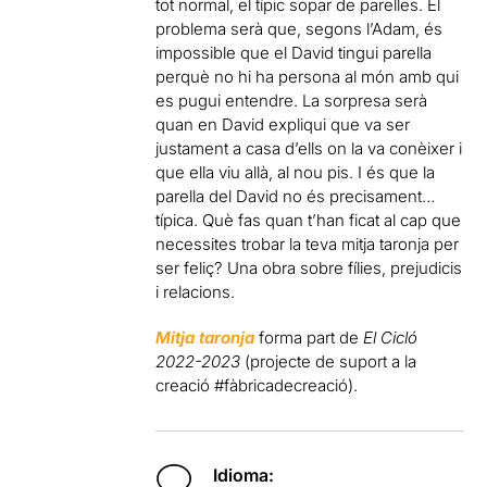
tot normal, el típic sopar de parelles. El
problema serà que, segons l’Adam, és
impossible que el David tingui parella
perquè no hi ha persona al món amb qui
es pugui entendre. La sorpresa serà
quan en David expliqui que va ser
justament a casa d’ells on la va conèixer i
que ella viu allà, al nou pis. I és que la
parella del David no és precisament…
típica. Què fas quan t’han ficat al cap que
necessites trobar la teva mitja taronja per
ser feliç? Una obra sobre fílies, prejudicis
i relacions.
Mitja taronja
forma part de
El Cicló
2022-2023
(projecte de suport a la
creació #fàbricadecreació).
Idioma: