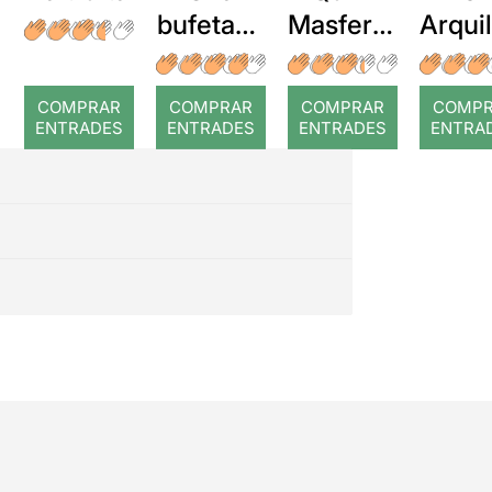
bufetada
Masferre
Arqui
a temps
r: Temps
: Cor
romp
COMPRAR
COMPRAR
COMPRAR
COMP
ENTRADES
ENTRADES
ENTRADES
ENTRA