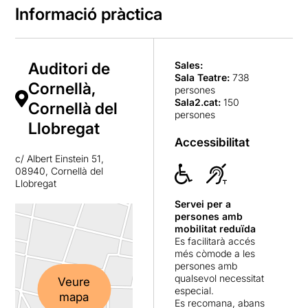
exemple.
gran solvència i
Informació pràctica
professionalitat. La gran
sorpresa -per
desconeguda- és l’actriu
Mireia Sala
, que aprofita tots
Auditori de
Sales:
Sala Teatre
:
738
els detalls del seu
Cornellà,
persones
personatge amb una vitalitat
Sala2.cat
:
150
Cornellà del
i una desimboltura
persones
sorprenents.
Llobregat
Accessibilitat
Un muntatge que val la pena
c/ Albert Einstein 51,
no perdre’s, tant pel seu
08940, Cornellà del
relat de l’amor obsessiu com
Llobregat
per la oportunitat de gaudir
amb unes interpretacions de
Servei per a
primera. Un muntatge que
persones amb
mobilitat reduïda
parla de moltes coses,
Es facilitarà accés
algunes potser aparentment
més còmode a les
banals, però que en el fons
persones amb
fa un relat molt particular de
qualsevol necessitat
Veure
la soledat i la desesperança.
especial.
mapa
Tal com diu el protagonista:
Es recomana, abans