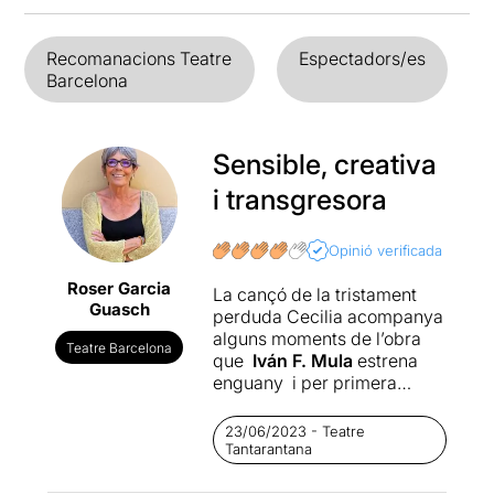
Recomanacions Teatre
Espectadors/es
Barcelona
Sensible, creativa
i transgresora
Opinió verificada
Roser Garcia
La cançó de la tristament
Guasch
perduda Cecilia acompanya
alguns moments de l’obra
Teatre Barcelona
que
Iván F. Mula
estrena
enguany i per primera
vegada com a projecte
professional amb un text
23/06/2023 - Teatre
actual, valent, trencador
Tantarantana
amb la companyia
No-res
.