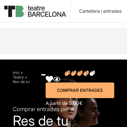
Cartellera i entrades
Descripció
Horaris
Fitxa artística
Fotos i víd
Inici
»
Teatre
»
Res de tu
COMPRAR ENTRADES
A partir de
5,00€
Comprar entrades per a
Res de tu