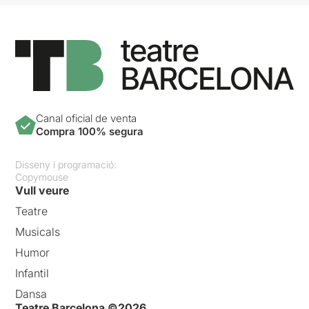
Canal oficial de venta
Compra 100% segura
Disseny i programació:
Copymouse
Vull veure
Teatre
Musicals
Humor
Infantil
Dansa
Teatre Barcelona ©2026