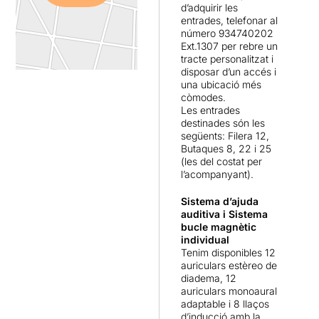
“la soledat enmig d’una
d’adquirir les
multitud d’homes”.
entrades, telefonar al
número 934740202
Ext.1307 per rebre un
tracte personalitzat i
disposar d’un accés i
una ubicació més
còmodes.
Les entrades
destinades són les
següents: Filera 12,
Butaques 8, 22 i 25
(les del costat per
l’acompanyant).
Sistema d’ajuda
auditiva
i Sistema
bucle magnètic
individual
Tenim disponibles 12
auriculars estèreo de
diadema, 12
auriculars monoaural
adaptable i 8 llaços
d’inducció amb la