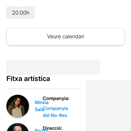
20:00h
Veure calendari
Fitxa artística
Companyia:
Mireia
Companyia
Sala
del No-Res
Direcció:
Roger