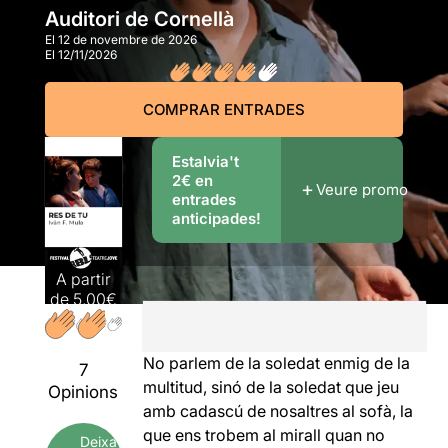
Auditori de Cornellà
El 12 de novembre de 2026
El 12/11/2026
COMPRAR ENTRADES
Estalvia't
2€ en
Veure promo
entrades
anticipades!
A partir
de
5,00€
No parlem de la soledat enmig de la
7
multitud, sinó de la soledat que jeu
Opinions
amb cadascú de nosaltres al sofà, la
que ens trobem al mirall quan no
Deixa