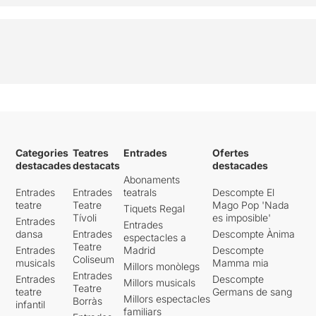
Categories
Teatres
Entrades
Ofertes
destacades
destacats
destacades
Abonaments
Entrades
Entrades
teatrals
Descompte El
teatre
Teatre
Mago Pop 'Nada
Tiquets Regal
Tívoli
es imposible'
Entrades
Entrades
dansa
Entrades
Descompte Ànima
espectacles a
Teatre
Entrades
Madrid
Descompte
Coliseum
musicals
Mamma mia
Millors monòlegs
Entrades
Entrades
Descompte
Millors musicals
Teatre
teatre
Germans de sang
Millors espectacles
Borràs
infantil
familiars