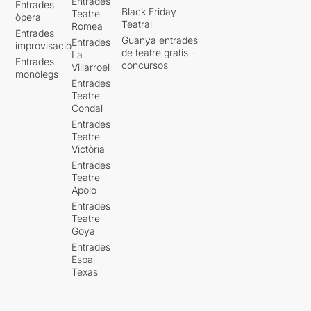
Entrades
Entrades
Black Friday
Teatre
òpera
Teatral
Romea
Entrades
Guanya entrades
Entrades
improvisació
de teatre gratis -
La
Entrades
concursos
Villarroel
monòlegs
Entrades
Teatre
Condal
Entrades
Teatre
Victòria
Entrades
Teatre
Apolo
Entrades
Teatre
Goya
Entrades
Espai
Texas