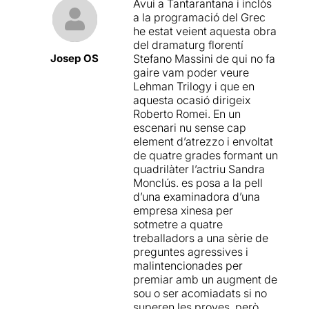
Avui a Tantarantana i inclòs
per la competitivitat i
a la programació del Grec
l'individualisme, que les
he estat veient aquesta obra
empreses fomenten amb
del dramaturg florentí
l'únic objectiu d'aconseguir
Josep OS
Stefano Massini de qui no fa
beneficis abaratint costos i
gaire vam poder veure
incrementant la
Lehman Trilogy i que en
productivitat.
aquesta ocasió dirigeix ​​
Roberto Romei. En un
Pel que fa al text, creiem
escenari nu sense cap
que es molt interessant
element d’atrezzo i envoltat
tractar un tema que ens
de quatre grades formant un
afecta o ens ha afectat a
quadrilàter l’actriu Sandra
tots; fins aquest punt l'Imma
Monclús. es posa a la pell
i jo estem totalment d'acord.
d’una examinadora d’una
Però comencem a discrepar
empresa xinesa per
en les nostres opinions,
sotmetre a quatre
quan parlem de la direcció i
treballadors a una sèrie de
la posada en escena de la
preguntes agressives i
proposta
. A l'Imma li ha
malintencionades per
semblat prou bé () ... en
premiar amb un augment de
canvi a en Miquel li ha
sou o ser acomiadats si no
decebut molt (), no se l'ha
superen les proves, però