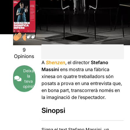
9
Opinions
A
Shenzen
, el director
Stefano
Massini
ens mostra una fàbrica
Deixa
la
xinesa on quatre treballadors són
teva
posats a prova en una entrevista que,
opinió
en bona part, transcorrerà només en
la imaginació de l’espectador.
Sinopsi
Signa el text Stefano Massini, un