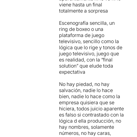
viene hasta un final
se'n va en orris.
totalmente a sorpresa
Com a molt el públic es
Escenografía sencilla, un
converteix únicament en
ring de boxeo o una
una part de l'escenografia
.
plataforma de juego
L'espectador ha de seguir
televisivo, sencillo como la
els arguments de
lógica que lo rige y tonos de
l'examinadora quan parla
juego televisivo, juego que
del número de cada operari,
es realidad, con la “final
el número 1, el número 3.... i
solution” que elude toda
aquest seguiment com en un
expectativa
partit de tenis arriba a
cansar, fins que alguns
No hay piedad, no hay
espectadors, entre ells en
salvación, nadie lo hace
Miquel, desconnecten
bien, nadie lo hace como la
totalment.
empresa quisiera que se
hiciera, todos juicio aparente
Una proposta que pretenia
es falso si contrastado con la
demanar la implicació de
lógica d ella producción, no
l'espectador
, precisament
hay nombres, solamente
traslladant-li la tensió que es
números, no hay caras,
derivaria d'una situació com