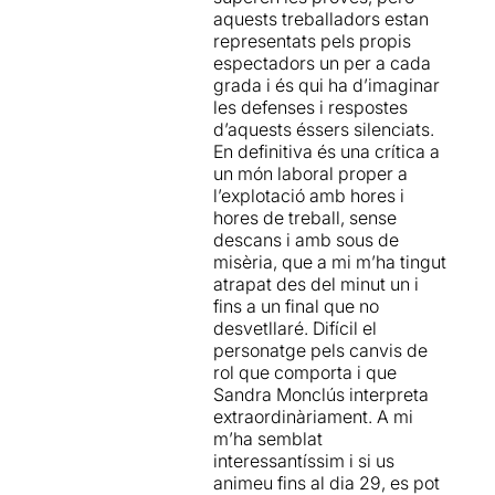
cregut i fins i tot l'hi ha
aquests treballadors estan
arribat a avorrir.
representats pels propis
espectadors un per a cada
Una posada en escena
grada i és qui ha d’imaginar
minimalista
, on els
les defenses i respostes
espectadors seiem a quatre
d’aquests éssers silenciats.
bandes i on cada grada
En definitiva és una crítica a
representa un dels quatre
un món laboral proper a
operaris d’Osiris, empresa
l’explotació amb hores i
ubicada a Shenzhen,
hores de treball, sense
sotmesos a examen.
descans i amb sous de
L'examinadora amb una
misèria, que a mi m’ha tingut
fredor esfereïdora
, adreça a
atrapat des del minut un i
cada un dels operaris atacs
fins a un final que no
personals i preguntes
desvetllaré. Difícil el
agressives i enganyoses
personatge pels canvis de
que ells reben en silenci i no
rol que comporta i que
poden rebatre, ja que estan
Sandra Monclús interpreta
condemnats a respondre
extraordinàriament. A mi
amb un si o un no, o amb un
m’ha semblat
número quan la pregunta
interessantíssim i si us
porta implícita una nota.
animeu fins al dia 29, es pot