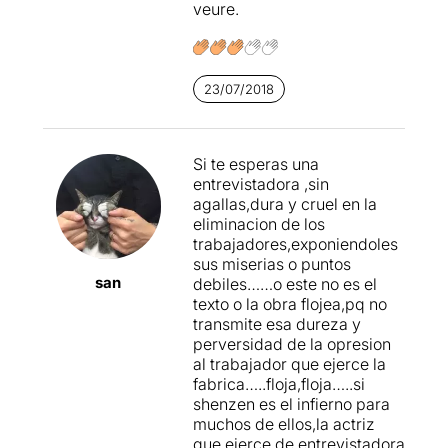
veure.
Sandra Montclús és
l'examinadora
, i al llarg de
l'obra ens interpel·la
directament i ens mira als
23/07/2018
ulls fent, que tot i ser
espectadors, ens sentim
escrutats, controlats i
acabem esperant un
Si te esperas una
veredicte. Formulem
entrevistadora ,sin
mentalment la resposta, i
agallas,dura y cruel en la
imaginem els gestos de
eliminacion de los
l'operari interpel·lat en cada
trabajadores,exponiendoles
moment. Fins i tot, gairebe
sus miserias o puntos
san
tots hem arribat a buscar
debiles……o este no es el
sota la cadira el paper o el
texto o la obra flojea,pq no
llapis de què parla l'actriu.
transmite esa dureza y
perversidad de la opresion
Una interpretació que
al trabajador que ejerce la
segurament està
fabrica…..floja,floja…..si
perfectament mesurada per
shenzen es el infierno para
la direcció, volgudament
muchos de ellos,la actriz
continguda i freda
que ejerce de entrevistadora
, que