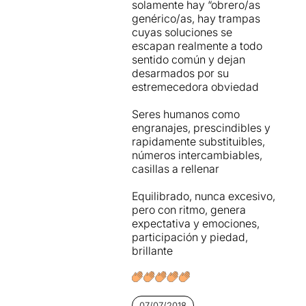
solamente hay “obrero/as
la plantejada;
genérico/as, hay trampas
malauradament al nostre
cuyas soluciones se
entendre, li manca
escapan realmente a todo
justament, una participació
sentido común y dejan
més activa del públic.
desarmados por su
estremecedora obviedad
Quan en una proposta de
60 minuts de durada,
Seres humanos como
t'adones que
engranajes, prescindibles y
constantment estàs mirant
rapidamente substituibles,
el rellotge
... i sembla que no
números intercambiables,
passa el temps... alguna
casillas a rellenar
cosa passa.
Equilibrado, nunca excesivo,
Haig de confessar que la
pero con ritmo, genera
proposta em va avorrir
expectativa y emociones,
força
, (opina en Miquel),
participación y piedad,
malgrat que el tema a priori
brillante
m'interessava i molt.
Per veure la ressenya
original, només cal clicar en
07/07/2018