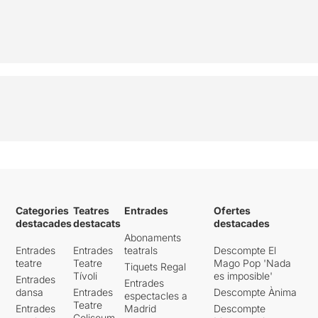
Categories
Teatres
Entrades
Ofertes
destacades
destacats
destacades
Abonaments
Entrades
Entrades
teatrals
Descompte El
teatre
Teatre
Mago Pop 'Nada
Tiquets Regal
Tívoli
es imposible'
Entrades
Entrades
dansa
Entrades
Descompte Ànima
espectacles a
Teatre
Entrades
Madrid
Descompte
Coliseum