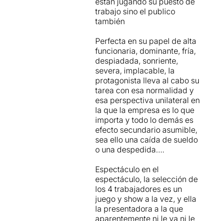
están jugando su puesto de
en la figura de
trabajo sino el publico
l'examinadora,
som tots
también
nosaltres
, cada vegada més
desprotegits en el mercat
Perfecta en su papel de alta
laboral. Com explica el
funcionaria, dominante, fría,
director,
té més força
despiadada, sonriente,
incorporar el públic en
severa, implacable, la
l’obra, involucrar-lo, que
protagonista lleva al cabo su
posar quatre cadires buides
tarea con esa normalidad y
en escena fent veure que
esa perspectiva unilateral en
són els obrers
.
la que la empresa es lo que
importa y todo lo demás es
Efectivament aquesta ha
efecto secundario asumible,
estat la seva intenció,
però
sea ello una caída de sueldo
el problema
(segons el punt
o una despedida….
de vista del Miquel),
és que
la direcció amb aquesta
Espectáculo en el
posada en escena NO ho
espectáculo, la selección de
ha aconseguit
, perquè en
los 4 trabajadores es un
realitat
el públic no pot
juego y show a la vez, y ella
participar en absolut
i per
la presentadora a la que
tant la pretesa participació,
aparentemente ni le va ni le
encara que fos simbòlica,