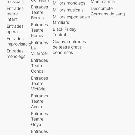
musicals
Mamma mia
Millors monòlegs
Entrades
Entrades
Descompte
Millors musicals
Teatre
teatre
Germans de sang
Millors espectacles
Borràs
infantil
familiars
Entrades
Entrades
Black Friday
Teatre
òpera
Teatral
Romea
Entrades
Guanya entrades
Entrades
improvisació
de teatre gratis -
La
Entrades
concursos
Villarroel
monòlegs
Entrades
Teatre
Condal
Entrades
Teatre
Victòria
Entrades
Teatre
Apolo
Entrades
Teatre
Goya
Entrades