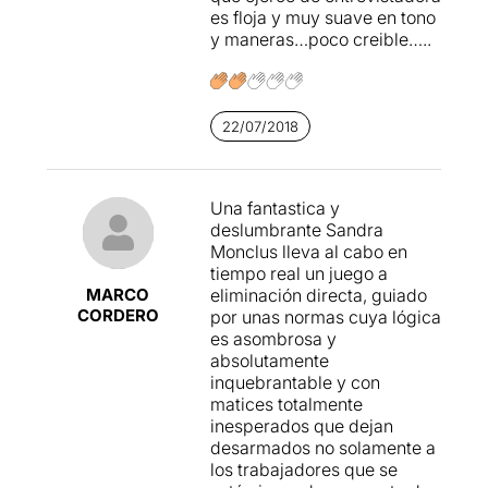
pretén provocar la nostra
es floja y muy suave en tono
reacció a les seves
y maneras…poco creible…..
interpel·lacions, sabent al
mateix temps que el nostre
paper com a públic, només
passa per escoltar i mirar.
22/07/2018
Les mirades de l'actriu i els
seus gestos son tant o més
importants que les seves
Una fantastica y
paraules.
deslumbrante Sandra
Monclus lleva al cabo en
Malgrat la seva entrega, no
tiempo real un juego a
ens l'hem acabat de creure
,
MARCO
eliminación directa, guiado
i volem pensar que és més
CORDERO
por unas normas cuya lógica
un problema de l'arriscada
es asombrosa y
posada en escena, per la
absolutamente
que ha optat la direcció de
inquebrantable y con
la proposta.
matices totalmente
inesperados que dejan
Com pretén Massini,
els
desarmados no solamente a
quatre operaris sacsejats i
los trabajadores que se
maltractats per l'empresa