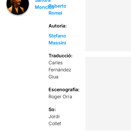
Sandra
Roberto
Monclús
Romei
Autoria:
Stefano
Massini
Traducció:
Carles
Fernández
Giua
Escenografia:
Roger Orra
So:
Jordi
Collet