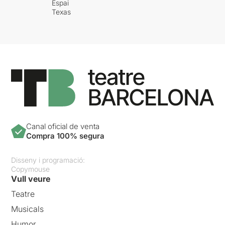
Espai
Texas
Canal oficial de venta
Compra 100% segura
Disseny i programació:
Copymouse
Vull veure
Teatre
Musicals
Humor