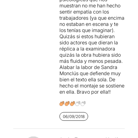
pressió tan extrema que
muestran no me han hecho
havia provocat suïcidis entre
sentir empatía con los
els treballadors.
trabajadores (ya que encima
no estaban en escena y te
El text vol ser una crítica
los tenías que imaginar).
que s'articula en dues
Quizás si estos hubieran
direccions,
la primera
sido actores que dieran la
referenciada
al cas concret
réplica a la examinadora
de la multinacional xinesa
quizás la obra hubiera sido
amb contractes precaris,
más fluida y menos pesada.
sous de fam i dedicació
Alabar la labor de Sandra
quasi exclusiva sense dret a
Monclús que defiende muy
descans.
La segona
bien el texto ella sola. De
referenciada a tot el món
hecho el montaje se sostiene
on la globalització ha creat
en ella. Bravo por ella!!
més precarietat
, ha abaixat
sous, i ha facilitat el poder
absolut de les empreses
sobre els seus treballadors.
06/09/2018
L'estabilitat emocional del
treballador, el seu equilibri
familiar i la seva salut
mental, queden afectades