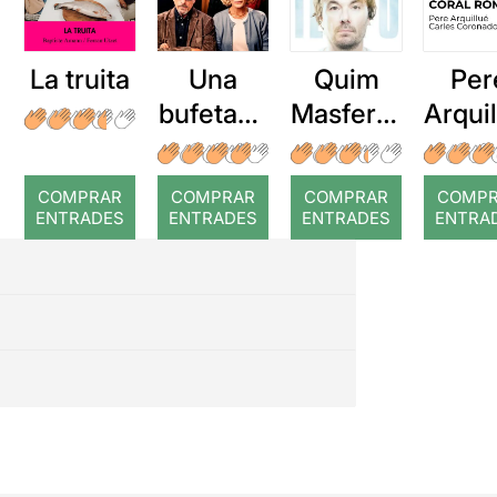
La truita
Una
Quim
Per
bufetada
Masferre
Arqui
a temps
r: Temps
: Cor
romp
COMPRAR
COMPRAR
COMPRAR
COMP
ENTRADES
ENTRADES
ENTRADES
ENTRA