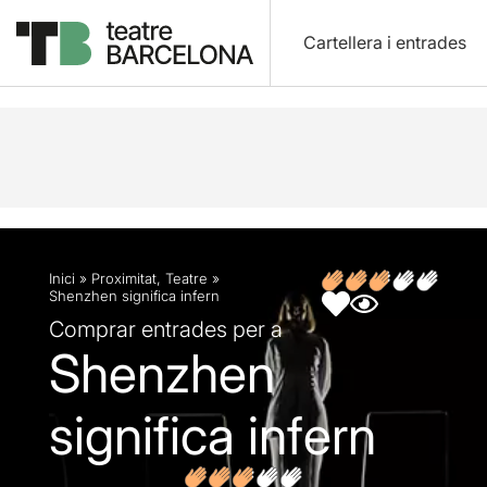
Cartellera i entrades
Descripció
Fitxa artística
Fotos i vídeos
Opin
Inici
»
Proximitat
,
Teatre
»
Shenzhen significa infern
Comprar entrades per a
Shenzhen
significa infern