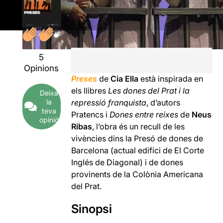
5
Opinions
Preses
de
Cia Ella
està inspirada en
els llibres
Les dones del Prat i la
Deixa
la
repressió franquista
, d’autors
teva
Pratencs i
Dones entre reixes
de
Neus
opinió
Ribas
, l’obra és un recull de les
vivències dins la Presó de dones de
Barcelona (actual edifici de El Corte
Inglés de Diagonal) i de dones
provinents de la Colònia Americana
del Prat.
Sinopsi