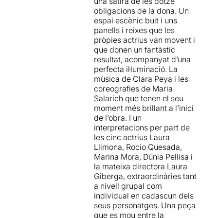
una sàtira de les dotze
ideologies del mateix caire
colpint
. Per molt que
obligacions de la dona. Un
ja vénen de lluny i amb un
haguem escoltat històries de
espai escènic buit i uns
toc treballat de sàtira
la guerra civil i les seves
panells i reixes que les
afegeix el punt còmic a
conseqüències, cada
pròpies actrius van movent i
l'espectacle.
vegada que es posa nom i
que donen un fantàstic
cognom a una de les
resultat, acompanyat d’una
Sempre ha sigut difícil i
fatalitats que es van portar a
perfecta il·luminació. La
arriscat posar sobre la taula
terme, ens pessiga l’ànima i
mùsica de Clara Peya i les
temes com aquests, ja sigui
aquest text ho torna a fer,
es
coreografies de Maria
pels records que
va guanyant al públic a
Salarich que tenen el seu
transmeten, pels mals temps
mesura que van passant
moment més brillant a l’inici
viscuts... Però
Giberga
els minuts
.
de l’obra. I un
aconsegueix remoure un
interpretacions per part de
sac ple d'estats anímics
.
Tot i ser una història
les cinc actrius Laura
L'angoixa, l'ofec, el deliri...
dramàtica, hi ha un
encert
Llimona, Rocio Quesada,
entraran per la vista de
majúscul en anar deixant
Marina Mora, Dúnia Pellisa i
l'espectador i arribaran a la
perles de felicitat i
la mateixa directora Laura
panxa on miraran de trobar-
tranquil·litat durant el text
:
Giberga, extraordinàries tant
hi la sortida. Una clara
el naixement d’un amor,
a nivell grupal com
manifestació d'intencions on
aleshores, mal vist; la
individual en cadascun dels
els ideals més revolucionaris
posada en escena del
seus personatges. Una peça
sortiran a la llum per
manual de la bona esposa
que es mou entre la
reivindicar el poder del
amb el qual la
Sección