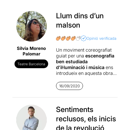
Llum dins d’un
malson
Opinió verificada
Sílvia Moreno
Un moviment coreografiat
Palomar
guiat per una
escenografia
ben estudiada
Teatre Barcelona
d’il·luminació i música
ens
introdueix en aquesta obra.
Un inici inesperat, que es
pren el seu temps per captar
16/09/2020
l’atenció d’un públic que es
troba més que preparat i
encuriosit per la història que
està a punt d’explicar-se.
Sentiments
reclusos, els inicis
En un escenari buit, només
la presència de tres reixes,
de la revolució