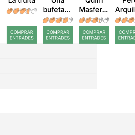
La truita
Una
Quim
Per
bufetada
Masferre
Arqui
a temps
r: Temps
: Cor
romp
COMPRAR
COMPRAR
COMPRAR
COMP
ENTRADES
ENTRADES
ENTRADES
ENTRA