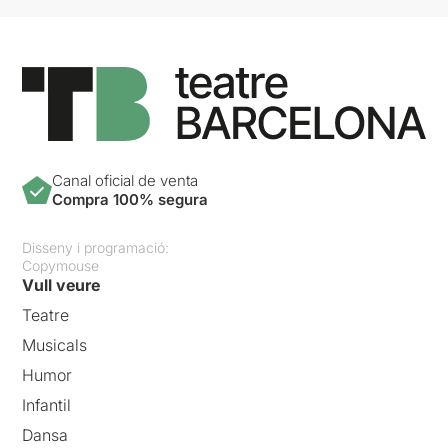
Canal oficial de venta
Compra 100% segura
Disseny i programació:
Copymouse
Vull veure
Teatre
Musicals
Humor
Infantil
Dansa