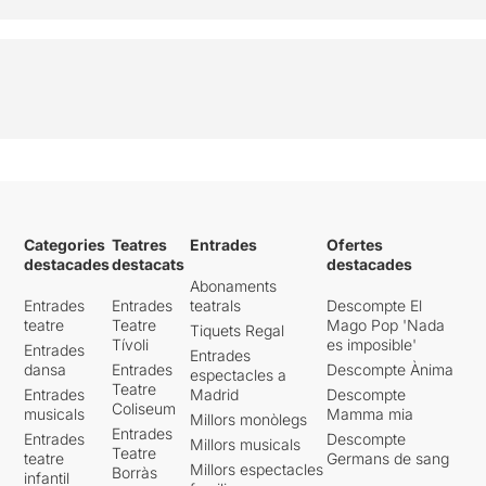
Categories
Teatres
Entrades
Ofertes
destacades
destacats
destacades
Abonaments
Entrades
Entrades
teatrals
Descompte El
teatre
Teatre
Mago Pop 'Nada
Tiquets Regal
Tívoli
es imposible'
Entrades
Entrades
dansa
Entrades
Descompte Ànima
espectacles a
Teatre
Entrades
Madrid
Descompte
Coliseum
musicals
Mamma mia
Millors monòlegs
Entrades
Entrades
Descompte
Millors musicals
Teatre
teatre
Germans de sang
Millors espectacles
Borràs
infantil