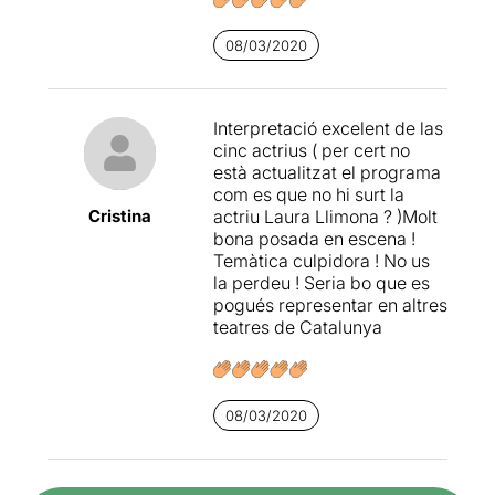
d’aquell malson.
08/03/2020
Un altre
personatge clau és
la música
, que signa
Clara
Peya
, i que es converteix en
indispensable per filar la
Interpretació excelent de las
narrativa d’aquesta obra
.
cinc actrius ( per cert no
Delicada, dolça i, al mateix
està actualitzat el programa
temps, punyent.
com es que no hi surt la
Cristina
actriu Laura Llimona ? )Molt
Un vegada més, es fa un
bona posada en escena !
cop d’ull a una història que
Temàtica culpidora ! No us
no s’ha d’oblidar. Amb una
la perdeu ! Seria bo que es
estructura àgil i atraient,
pogués representar en altres
deixa a l’espectador/a, en
teatres de Catalunya
sortir del teatre, amb un
sabor agredolç per haver
presenciat una
narració
dura, però alhora
08/03/2020
esperançadora i plaent
.