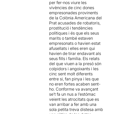
per fer-nos viure les
de les Corts.
vegades, han quedat
vivències de cinc dones
eclipsades per d’altres més
empresonades provinents
Amb una escenografia
populars. Ens recorda en
de la Colònia Americana del
senzilla però funcional,
una escena, a través de la
Prat acusades de robatoris,
l'espectacle canalitza
divertida Rocío,
La
prostitució i tendències
l'essència del missatge a
Desbandá
, la matança que
polítiques i és que els seus
transmetre a través d'una
va ocórrer a la carretera
marits o també estaven
bona barreja de llums,
entre Màlaga i Almeria quan
empresonats o havien estat
música i coreografies. Tres
la població fugia per
afusellats i elles eren qui
elements que encaixen a la
protegir-se de les tropes
havien de tirar endavant als
perfecció en un muntatge
franquistes. En un altre
seus fills i família. Els relats
rodó i que
flueixen l'un rere
moment, ens expliquen la
del que viuen a la presó són
l'altre sense forçar el canvi
història de la Colònia
colpidors i angoixants i les
de registre
. El moviment
Amèrica al Prat de
cinc sent molt diferents
corporal col·lectiu ideat per
Llobregat, on es
entre si, fan pinya i les que
Maria Salarich va de la mà,
concentraven desenes de
no eren fortes acaben sent-
com ja s'ha pogut veure en
famílies que intentaven
ho. Conforme va avançant
altres espectacles, amb la
sobreviure a la post-guerra.
se’t fa un nus a l’estómac
identitat Peya en la
I aquests són només alguns
veient les atrocitats que es
composició musical. Un
exemples.
van arribar a fer amb una
projecte que ens mostra que
sola petita treva distesa amb
les desavinences entre
A poc a poc el text et va