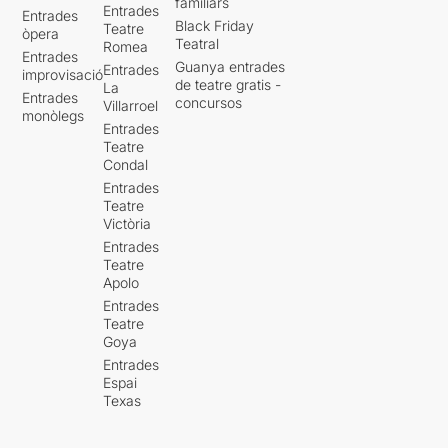
familiars
Entrades
Entrades
Black Friday
Teatre
òpera
Teatral
Romea
Entrades
Guanya entrades
Entrades
improvisació
de teatre gratis -
La
Entrades
concursos
Villarroel
monòlegs
Entrades
Teatre
Condal
Entrades
Teatre
Victòria
Entrades
Teatre
Apolo
Entrades
Teatre
Goya
Entrades
Espai
Texas