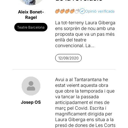
un altar i cinc actrius que, en
qüestió de pocs minuts, ens
Opinió verificada
Aleix Bonet-
narraran les experiències de
Ragel
cinc dones que van ser
La tot-terreny Laura Giberga
empresonades, humiliades i
Teatre Barcelona
ens sorprèn de nou amb una
vexades després de la
proposta que va un pas més
Guerra Civil. Amb l’ingrés
enllà del teatre
d’algunes d’elles a la Presó
convencional. La
de dones de Barcelona, ens
dramaturga, i a la vegada
anem assabentant de la
directora i actriu, condueix
història de totes, tancades
12/09/2020
el públic per terrenys
entre
per les seves idees, la
ciència-ficció i paisatges
família, per intentar
onírics per descriure la
sobreviure o, simplement,
Avui a al Tantarantana he
dura vida
i el terror
per no seguir els preceptes
estat veient aquesta obra
psicològic que es patia a les
que dictava el règim
que obre la temporada i que
presons de dones durant i
franquista.
va tancar la passada
després de la Guerra Civil.
Josep OS
anticipadament el mes de
Cinc personatges creats a
Laura Giberga
aconsegueix
març pel Covid. Escrita i
partir de diverses històries
amb aquest text que
magníficament dirigida per
reals barrejades entre si
coneguem algunes de les
Laura Giberga ens situa a la
prendran vida entre les
històries que van passar en
presó de dones de Les Corts
parets de la Presó de Dones
aquella època i que, a