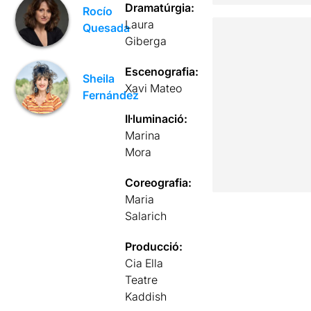
Dramatúrgia:
Rocío
Laura
Quesada
Giberga
Escenografia:
Sheila
Xavi Mateo
Fernández
Il·luminació:
Marina
Mora
Coreografia:
Maria
Salarich
Producció:
Cia Ella
Teatre
Kaddish