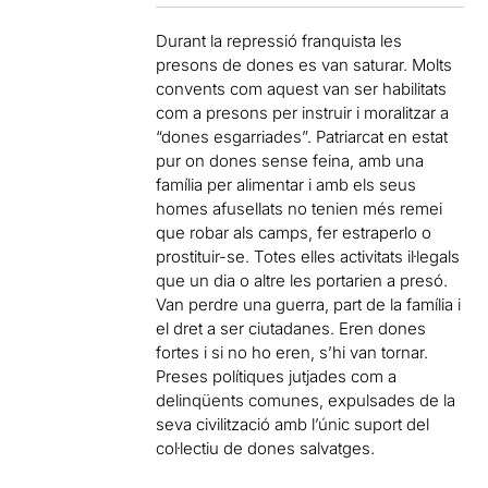
Durant la repressió franquista les
presons de dones es van saturar. Molts
convents com aquest van ser habilitats
com a presons per instruir i moralitzar a
“dones esgarriades”. Patriarcat en estat
pur on dones sense feina, amb una
família per alimentar i amb els seus
homes afusellats no tenien més remei
que robar als camps, fer estraperlo o
prostituir-se. Totes elles activitats il·legals
que un dia o altre les portarien a presó.
Van perdre una guerra, part de la família i
el dret a ser ciutadanes. Eren dones
fortes i si no ho eren, s’hi van tornar.
Preses polítiques jutjades com a
delinqüents comunes, expulsades de la
seva civilització amb l’únic suport del
col·lectiu de dones salvatges.