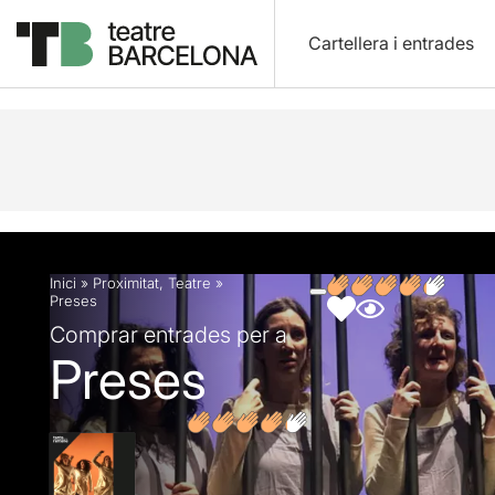
Cartellera i entrades
Descripció
Fitxa artística
Fotos i vídeos
Opin
Inici
»
Proximitat
,
Teatre
»
Preses
Comprar entrades per a
Preses