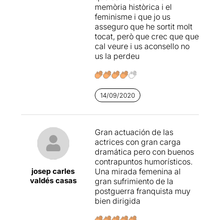
memòria històrica i el
teatre per convèncer i
Femenina
volia modelar a
feminisme i que jo us
explicar.
les dones de l’època; o les
asseguro que he sortit molt
mostres d’amistat i
tocat, però que crec que que
complicitat entre les
cal veure i us aconsello no
presoneres que, per sempre
us la perdeu
més, compartiran una
història comuna.
En la part interpretativa
14/09/2020
només poden haver-hi
elogis, tot i que no puc evitar
destacar a
Rocío Quesada
,
que
atrapa a l’espectador/a
Gran actuación de las
amb la seva gràcia i
actrices con gran carga
naturalitat des de la seva
dramática pero con buenos
primera intervenció
. A més
contrapuntos humorísticos.
a més, el seu
personatge
és,
josep carles
Una mirada femenina al
potser, el
més carismàtic de
valdés casas
gran sufrimiento de la
tots
, fent desitjar que totes
postguerra franquista muy
les dones que van ser
bien dirigida
apressades poguessin
conèixer una com ella dins