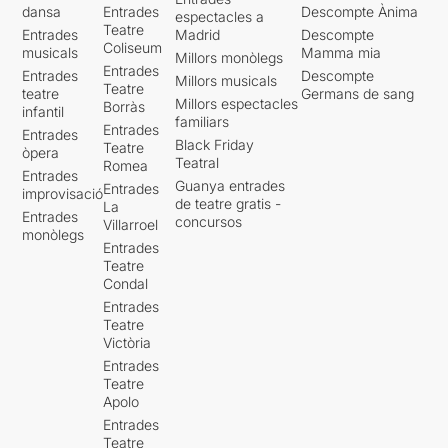
dansa
Entrades
Descompte Ànima
espectacles a
tema no és la lletra, ni el
Teatre
Entrades
Madrid
Descompte
grup ni quina cançó sigui...
Coliseum
musicals
Mamma mia
el tema és la censura, la
Millors monòlegs
Entrades
Entrades
Descompte
manipulació i el conflicte de
Millors musicals
Teatre
teatre
Germans de sang
les minories...
Millors espectacles
Borràs
infantil
familiars
Entrades
Entrades
Black Friday
Teatre
òpera
Teatral
Romea
Entrades
Guanya entrades
Entrades
improvisació
de teatre gratis -
La
Entrades
concursos
Villarroel
monòlegs
Entrades
Teatre
Condal
Entrades
Teatre
Victòria
Entrades
Teatre
Apolo
Entrades
Teatre