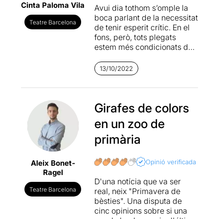
Cinta Paloma Vila
Avui dia tothom s’omple la
boca parlant de la necessitat
Teatre Barcelona
de tenir esperit crític. En el
fons, però, tots plegats
estem més condicionats del
que ens pensem pels
nostres biaixos cognitius, se
13/10/2022
situïn on se situïn en l’eix
ideològic. El sistema
educatiu és el planter del
futur i, alhora, un dels àmbits
Girafes de colors
sobre el qual ens atrevim a
en un zoo de
opinar —i a incidir— més.
Com si no fos prou difícil
primària
mantenir l’equilibri amb els
canvis de llei que se
Opinió verificada
Aleix Bonet-
succeeixen amb els relleus
Ragel
de govern, mestres i
D'una notícia que va ser
professors senten massa
Teatre Barcelona
real, neix "Primavera de
sovint que es posa en dubte
bèsties". Una disputa de
la qualitat de la seva feina.
cinc opinions sobre si una
Aquesta és la premissa de la