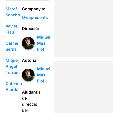
Mercè
Companyia:
Sancho
Ovnipresents
Xavier
Direcció:
Frau
Miquel
Carme
Mas
Serna
Fiol
Miquel
Autoria:
Àngel
Miquel
Torrens
Mas
Fiol
Caterina
Alorda
Ajudantia
de
direcció:
Bel