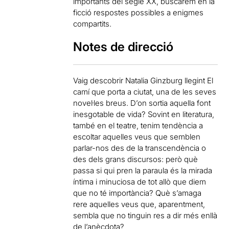
importants del segle XX, buscarem en la
ficció respostes possibles a enigmes
compartits.
Notes de direcció
Vaig descobrir Natalia Ginzburg llegint El
camí que porta a ciutat, una de les seves
novel·les breus. D’on sortia aquella font
inesgotable de vida? Sovint en literatura,
també en el teatre, tenim tendència a
escoltar aquelles veus que semblen
parlar-nos des de la transcendència o
des dels grans discursos: però què
passa si qui pren la paraula és la mirada
íntima i minuciosa de tot allò que diem
que no té importància? Què s’amaga
rere aquelles veus que, aparentment,
sembla que no tinguin res a dir més enllà
de l’anècdota?