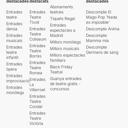
destacades
destacats
destacades
l’obra són:
Georgina
Abonaments
Hurtado, Estel Ibars i Maria
Entrades
Entrades
teatrals
Descompte El
Oliver,
amb una gran
teatre
Teatre
Mago Pop 'Nada
Tiquets Regal
professionalitat, tot i la seva
Tívoli
es imposible'
Entrades
Entrades
joventut.
dansa
Entrades
Descompte Ànima
espectacles a
Teatre
Entrades
Madrid
Descompte
Agraïm també a l’editorial
Coliseum
musicals
Mamma mia
Millors monòlegs
Prometeu i al seu director
Entrades
Entrades
Descompte
Millors musicals
Xavier Arola
la publicació
Teatre
teatre
Germans de sang
d’obres fora dels cànons
Millors espectacles
Borràs
infantil
familiars
habituals amb edicions en
Entrades
Entrades
bilingüe. En aquest cas
Black Friday
Teatre
òpera
italià-català.
Teatral
Romea
Entrades
Guanya entrades
Entrades
improvisació
Felicitats a tots i llarga vida a
de teatre gratis -
La
Entrades
concursos
les obres de Natalia
Villarroel
monòlegs
Ginzburg.
Entrades
Teatre
Condal
Entrades
Teatre
Victòria