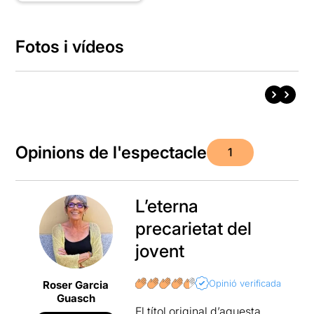
Fotos i vídeos
Opinions de l'espectacle
1
L’eterna
precarietat del
jovent
Opinió verificada
Roser Garcia
Guasch
El títol original d’aquesta