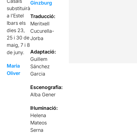
Casals
Ginzburg
substituirà
a l’Estel
Traducció:
Ibars els
Meritxell
dies 23,
Cucurella-
25 i 30 de
Jorba
maig, 7 i 8
Adaptació:
de juny.
Guillem
Maria
Sánchez
Oliver
Garcia
Escenografia:
Alba Gener
Il·luminació:
Helena
Mateos
Serna