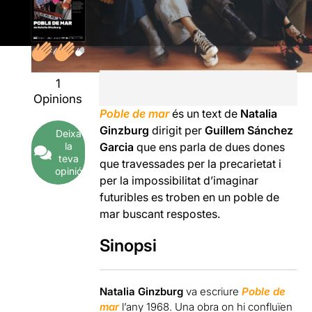
1
Opinions
Poble de mar
és un text de
Natalia
Ginzburg
dirigit per
Guillem Sánchez
Deixa
la
Garcia
que ens parla de dues dones
teva
que travessades per la precarietat i
opinió
per la impossibilitat d’imaginar
futuribles es troben en un poble de
mar buscant respostes.
Sinopsi
Natalia Ginzburg
va escriure
Poble de
mar
l’any 1968. Una obra on hi confluïen