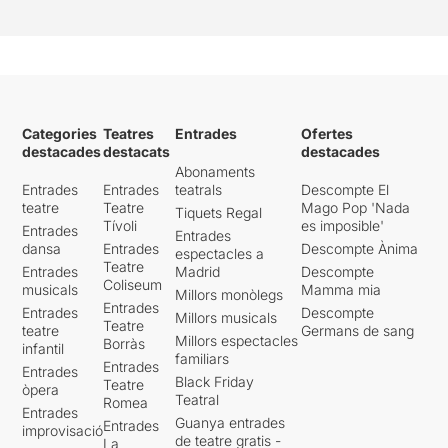
Categories
Teatres
Entrades
Ofertes
destacades
destacats
destacades
Abonaments
Entrades
Entrades
teatrals
Descompte El
teatre
Teatre
Mago Pop 'Nada
Tiquets Regal
Tívoli
es imposible'
Entrades
Entrades
dansa
Entrades
Descompte Ànima
espectacles a
Teatre
Entrades
Madrid
Descompte
Coliseum
musicals
Mamma mia
Millors monòlegs
Entrades
Entrades
Descompte
Millors musicals
Teatre
teatre
Germans de sang
Millors espectacles
Borràs
infantil
familiars
Entrades
Entrades
Black Friday
Teatre
òpera
Teatral
Romea
Entrades
Guanya entrades
Entrades
improvisació
de teatre gratis -
La