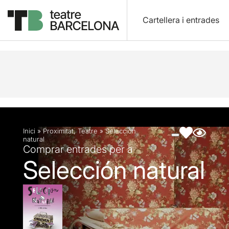
Cartellera i entrades
Descripció
Fitxa artística
Fotos i vídeos
Inici
»
Proximitat
,
Teatre
»
Selección
natural
Comprar entrades per a
Selección natural