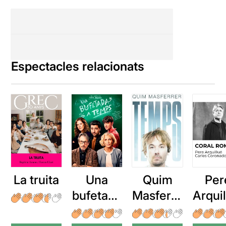
Espectacles relacionats
La truita
Una
Quim
Per
bufetada
Masferre
Arqui
a temps
r: Temps
: Cor