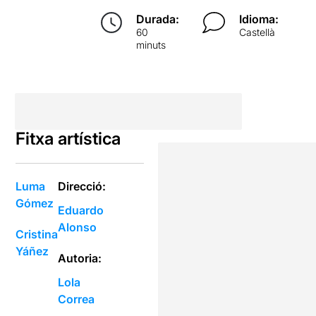
Durada:
Idioma:
60
Castellà
minuts
Fitxa artística
Luma
Direcció:
Gómez
Eduardo
Alonso
Cristina
Yáñez
Autoria:
Lola
Correa