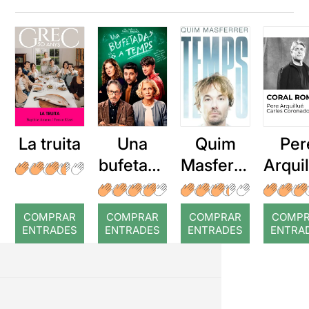
La truita
Una
Quim
Per
bufetada
Masferre
Arqui
a temps
r: Temps
: Cor
romp
COMPRAR
COMPRAR
COMPRAR
COMP
ENTRADES
ENTRADES
ENTRADES
ENTRA