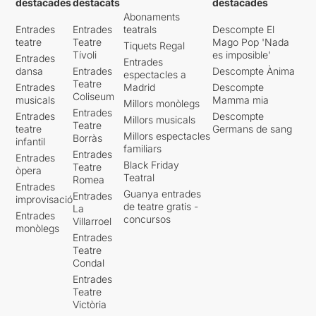
destacades
destacats
destacades
Abonaments
Entrades
Entrades
teatrals
Descompte El
teatre
Teatre
Mago Pop 'Nada
Tiquets Regal
Tívoli
es imposible'
Entrades
Entrades
dansa
Entrades
Descompte Ànima
espectacles a
Teatre
Entrades
Madrid
Descompte
Coliseum
musicals
Mamma mia
Millors monòlegs
Entrades
Entrades
Descompte
Millors musicals
Teatre
teatre
Germans de sang
Millors espectacles
Borràs
infantil
familiars
Entrades
Entrades
Black Friday
Teatre
òpera
Teatral
Romea
Entrades
Guanya entrades
Entrades
improvisació
de teatre gratis -
La
Entrades
concursos
Villarroel
monòlegs
Entrades
Teatre
Condal
Entrades
Teatre
Victòria