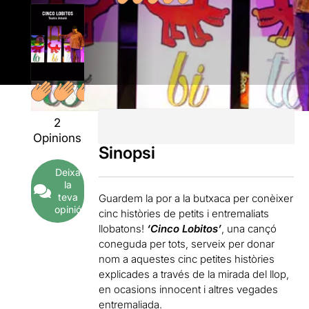
2
Opinions
Sinopsi
Deixa
la
teva
Guardem la por a la butxaca per conèixer
opinió
cinc històries de petits i entremaliats
llobatons!
‘Cinco Lobitos’
, una cançó
coneguda per tots, serveix per donar
nom a aquestes cinc petites històries
explicades a través de la mirada del llop,
en ocasions innocent i altres vegades
entremaliada.