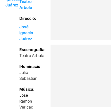
Teatro
Juárez
Arbolé
Direcció:
José
Ignacio
Juárez
Escenografia:
Teatro Arbolé
Il·luminació:
Julio
Sebastián
Música:
José
Ramón
Vericad