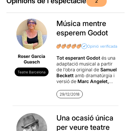
Opinions de l'espectacle
2
Música mentre
esperem Godot
Opinió verificada
Roser Garcia
Tot esperant Godot
és una
Guasch
adaptació musical a partir
de l’obra original de
Samuel
Teatre Barcelona
Beckett
amb dramatúrgia i
versió de
Marc Angelet,
direcció d’
Albert Gràcia
i
representada per membres
29/12/2018
de la
Companyia Pot
Teatre
. La música en directe
i cançons les devem a
Keco
Pujol
Una ocasió única
.
per veure teatre
Tot el muntatge és de