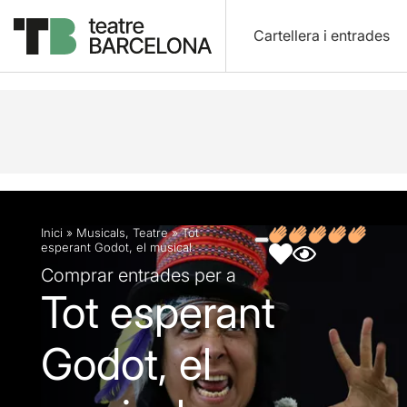
Cartellera i entrades
Descripció
Fitxa artística
Fotos i vídeos
Opin
Inici
»
Musicals
,
Teatre
»
Tot
esperant Godot, el musical
Comprar entrades per a
Tot esperant
Godot, el