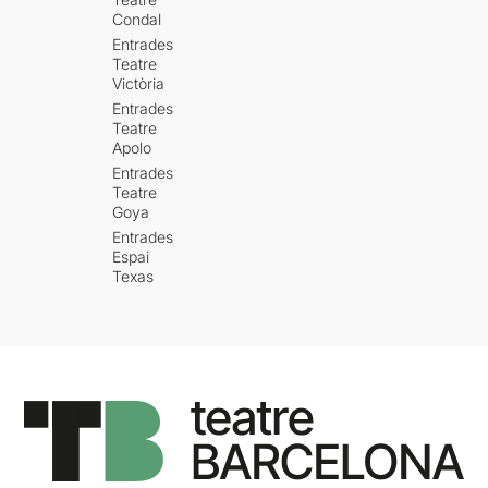
fa de l’altra el que vol, un
Condal
esclau sotmès que ni tan
Entrades
sols és capaç de pensar per
Teatre
si mateix. Ells marxen i un
Victòria
missatger, divertida
Entrades
recreació d’Ariadna Rallo a
Teatre
sobre d’un cavall, els hi fa
Apolo
arribar un missatge: Godot
Entrades
no vindrà avui, possiblement
Teatre
vindrà demà.
Goya
Entrades
L’endemà tot es torna a
Espai
repetir però res no és igual,
Texas
perquè res es torna a repetir
de la mateixa manera. Ells
continuen esperant Godot,
però ara Pozzo és cec i
Lucky és mut i el missatger
que torna a portar un
missatge de Godot diu que
no és la mateixa persona
que el dia anterior els hi va