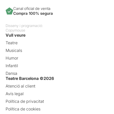
dur el missatge.
Canal oficial de venta
Una posada en escena on el
Compra 100% segura
temps i l’espai són
indeterminats i ahistòrics tot
Disseny i programació:
i que l’espectador percebrà
Copymouse
certs símbols que
Vull veure
l’aproparan a un ambient
que pot semblar des d’un
Teatre
cabaret del western antic,
Musicals
fins a una sala
contemporània.
Humor
Infantil
Com ja vam dir a l’anterior
crònica aquesta és
una
Dansa
ocasió única per veure un
Teatre Barcelona ©2026
espectacle de teatre
Atenció al client
inclusiu
, una crida a la
solidaritat, a la tolerància i al
Avís legal
respecte a la diversitat.
Política de privacitat
Bravo a tot l’equip que
Política de cookies
lluita per fer-ho possible.