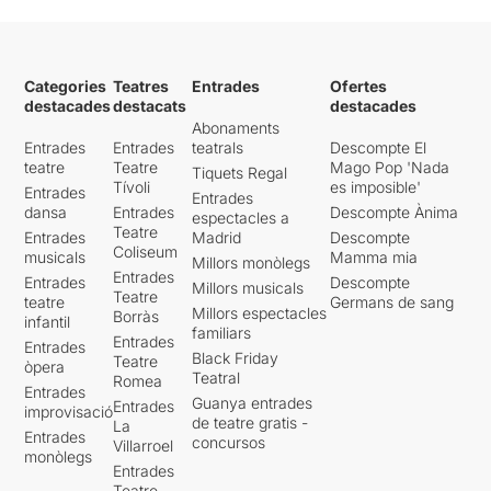
Vladimir és
Anna Ma
els nens són capaços
Martínez
, Estra és
Albert
d’entendre l’absurditat i la
Fèrriz
i Go és
Fernando
repetició de paraules, temes
Montero
. Tots tres
i situacions. La repetició és
Categories
Teatres
Entrades
Ofertes
interpreten els seus
la base del joc i
destacades
destacats
destacades
personatges amb una
l’aprenentatge i, encara que
Abonaments
enorme entrega i
no era la finalitat de Samuel
Entrades
Entrades
teatrals
Descompte El
autenticitat
i ens han fet
Beckett, Pot teatre ha optat
teatre
Teatre
Mago Pop 'Nada
Tiquets Regal
reflexionar sobre el que
per fer una obra que pot ser
Tívoli
es imposible'
Entrades
implica esperar alguna cosa
Entrades
entesa per tots els públics.
dansa
Entrades
Descompte Ànima
espectacles a
que ha d’arribar però que
Teatre
Entrades
Madrid
Descompte
tampoc estem segurs de
Coliseum
musicals
Mamma mia
què finalment arribi.
Millors monòlegs
Entrades
Entrades
Descompte
Millors musicals
Teatre
teatre
Germans de sang
Té sentit passar la vida
Millors espectacles
Borràs
infantil
esperant que passi alguna
familiars
Entrades
Entrades
cosa??
Black Friday
Teatre
òpera
Teatral
Romea
Entrades
Pozzo és
Marga Padrós
i
Guanya entrades
Entrades
improvisació
Lucky és
Ariadna Rallo
,
de teatre gratis -
La
Entrades
esplèndides en els seus
concursos
Villarroel
monòlegs
papers d’amo i esclau, l’amo
Entrades
és el personatge tirànic que
Teatre