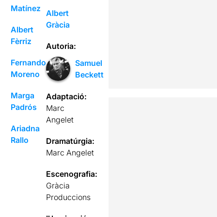
Matínez
Albert
Gràcia
Albert
Fèrriz
Autoria:
Fernando
Samuel
Moreno
Beckett
Marga
Adaptació:
Padrós
Marc
Angelet
Ariadna
Rallo
Dramatúrgia:
Marc Angelet
Escenografia:
Gràcia
Produccions