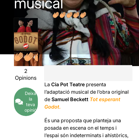
musical
2
Opinions
La
Cia Pot Teatre
presenta
l’adaptació musical de l’obra original
Deixa
la
de
Samuel Beckett
Tot esperant
teva
Godot.
opinió
És una proposta que planteja una
posada en escena on el temps i
l’espai són indeterminats i ahistòrics,