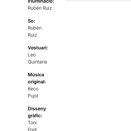
Il·luminació:
Rubén Ruiz
So:
Rubén
Ruiz
Vestuari:
Leo
Quintana
Música
original:
Keco
Pujol
Disseny
gràfic:
Toni
Font