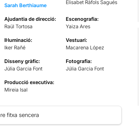
Elisabet Ràfols Sagués
Sarah Berthiaume
Ajudantia de direcció:
Escenografia:
Raül Tortosa
Yaiza Ares
Il·luminació:
Vestuari:
Iker Rañé
Macarena López
Disseny gràfic:
Fotografia:
Júlia Garcia Font
Júlia Garcia Font
Producció executiva:
Mireia Isal
re fitxa sencera