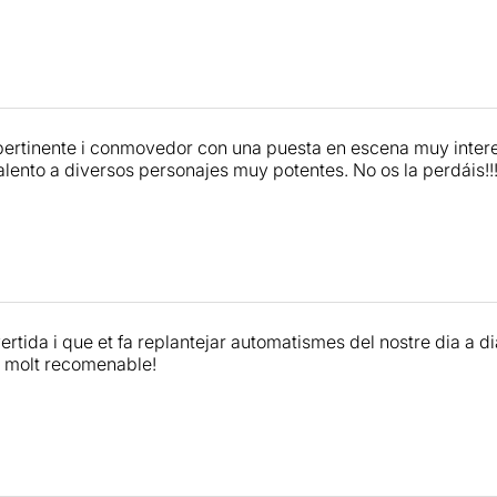
cia per la vida.
Té molt de mèrit aconseguir tot aquest re
’aquestes característiques
.
ertinente i conmovedor con una puesta en escena muy inter
lento a diversos personajes muy potentes. No os la perdáis!!
rtida i que et fa replantejar automatismes del nostre dia a di
a molt recomenable!