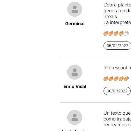
L’obra plante
presentant a
genera en di
plantegen mou
irreals.
aquest momen
La interpret
futur.
Germinal
Entre els pe
mateixa empr
sostenidors i
05/02/2022
Tot i que el
t
fil conducto
Interessant 
diferenciats
evolució, pe
la narrativa
Enric Vidal
camí de la M
30/01/2022
necessita d
Pel què fa a
totalment da
Un texto que 
como trabaj
El
tema que t
recreamos en
parell de di