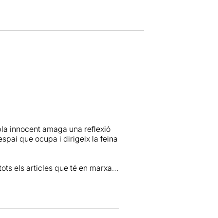
bla innocent amaga una reflexió
espai que ocupa i dirigeix la feina
ts els articles que té en marxa
vant. I mentre li va preguntant a
 que potser s’hauria de fer aquesta
l nostre dia a dia, l’obra va