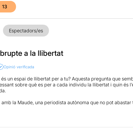
13
Espectadors/es
brupte a la llibertat
Opinió verificada
a és un espai de llibertat per a tu? Aquesta pregunta que sem
essant sobre què es per a cada individu la llibertat i quin és l’
da.
amb la Maude, una periodista autònoma que no pot abastar to
r el que ella s’ha establert com a prioritari: una carrera relle
ntrevista si la feina d’aquests li aporten llibertat, no s’adona
í mateixa.
eflexió de fons, i sobre el pes que li donem a cada aspecte de