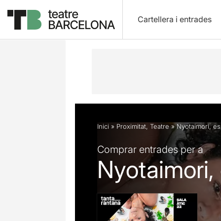
Cartellera i entrades
Descripció
Fitxa artística
Opinion
Inici
»
Proximitat
,
Teatre
»
Nyotaimori, es
Comprar entrades per a
Nyotaimori,