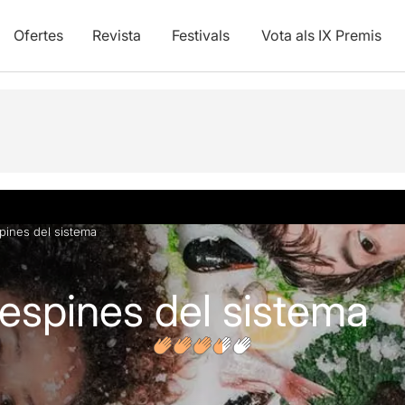
Ofertes
Revista
Festivals
Vota als IX Premis
s
pines del sistema
 espines del sistema