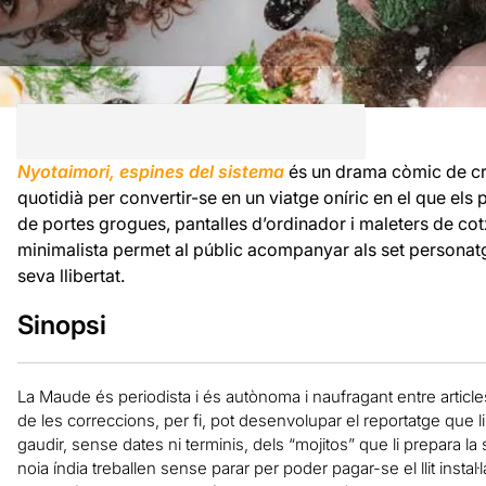
Nyotaimori, espines del sistema
és un drama còmic de crít
quotidià per convertir-se en un viatge oníric en el que els
de portes grogues, pantalles d’ordinador i maleters de co
minimalista permet al públic acompanyar als set personatge
seva llibertat.
Sinopsi
La Maude és periodista i és autònoma i naufragant entre article
de les correccions, per fi, pot desenvolupar el reportatge que li 
gaudir, sense dates ni terminis, dels “mojitos” que li prepara la 
noia índia treballen sense parar per poder pagar-se el llit instal·