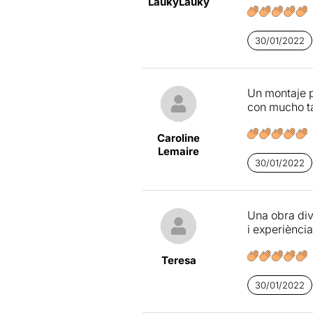
LaukyLauky
van amb inèr
producció d
30/01/2022
Un montaje p
con mucho ta
Caroline
Lemaire
30/01/2022
Una obra dive
i experiènci
Teresa
30/01/2022