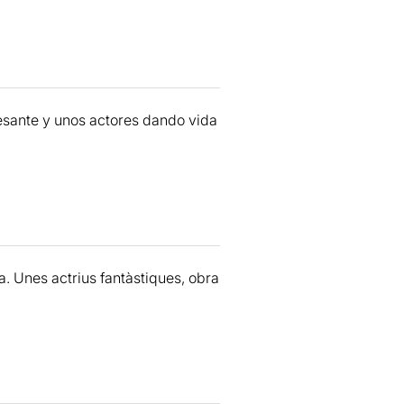
bombori d’idees amb una
esante y unos actores dando vida
!
a. Unes actrius fantàstiques, obra