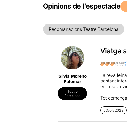
Opinions de l'espectacle
Recomanacions Teatre Barcelona
Viatge a
La teva fein
Sílvia Moreno
bastant inter
Palomar
en la seva vi
Teatre
Barcelona
Tot comença 
per aconsegui
la gent que e
23/01/2022
pregunta a s
Amb aquesta r