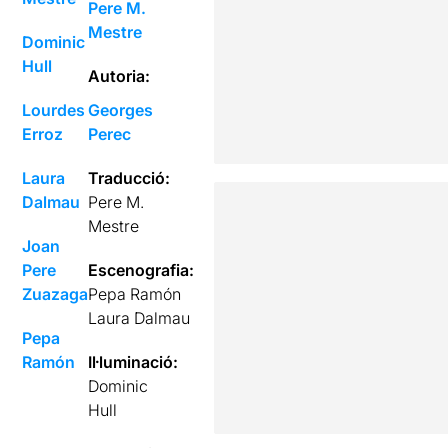
Pere M.
Mestre
Dominic
Hull
Autoria:
Lourdes
Georges
Erroz
Perec
Laura
Traducció:
Dalmau
Pere M.
Mestre
Joan
Pere
Escenografia:
Zuazaga
Pepa Ramón
Laura Dalmau
Pepa
Ramón
Il·luminació:
Dominic
Hull