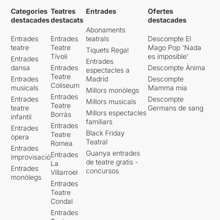
Categories
Teatres
Entrades
Ofertes
destacades
destacats
destacades
Abonaments
Entrades
Entrades
teatrals
Descompte El
teatre
Teatre
Mago Pop 'Nada
Tiquets Regal
Tívoli
es imposible'
Entrades
Entrades
dansa
Entrades
Descompte Ànima
espectacles a
Teatre
Entrades
Madrid
Descompte
Coliseum
musicals
Mamma mia
Millors monòlegs
Entrades
Entrades
Descompte
Millors musicals
Teatre
teatre
Germans de sang
Millors espectacles
Borràs
infantil
familiars
Entrades
Entrades
Black Friday
Teatre
òpera
Teatral
Romea
Entrades
Guanya entrades
Entrades
improvisació
de teatre gratis -
La
Entrades
concursos
Villarroel
monòlegs
Entrades
Teatre
Condal
Entrades