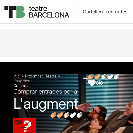
Cartellera i entrades
Descripció
Fitxa artística
Fotos i vídeos
Opin
Inici
»
Proximitat
,
Teatre
»
L’augment
Comèdia
Comprar entrades per a
L'augment