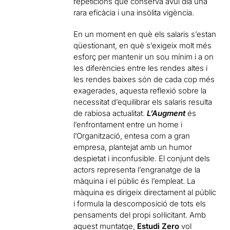
repeticions que conserva avui dia una
rara eficàcia i una insòlita vigència.
En un moment en què els salaris s’estan
qüestionant, en què s’exigeix molt més
esforç per mantenir un sou mínim i a on
les diferències entre les rendes altes i
les rendes baixes són de cada cop més
exagerades, aquesta reflexió sobre la
necessitat d’equilibrar els salaris resulta
de rabiosa actualitat.
L’Augment
és
l’enfrontament entre un home i
l’Organització, entesa com a gran
empresa, plantejat amb un humor
despietat i inconfusible. El conjunt dels
actors representa l’engranatge de la
màquina i el públic és l’empleat. La
màquina es dirigeix directament al públic
i formula la descomposició de tots els
pensaments del propi sol·licitant. Amb
aquest muntatge,
Estudi Zero
vol