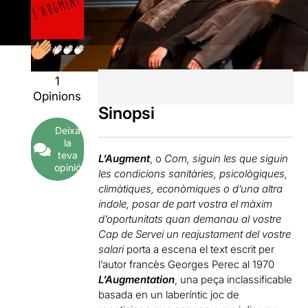
1
Opinions
Sinopsi
Deixa
la
teva
L’Augment
, o
Com, siguin les que siguin
opinió
les condicions sanitàries, psicològiques,
climàtiques, econòmiques o d’una altra
índole, posar de part vostra el màxim
d’oportunitats quan demanau al vostre
Cap de Servei un reajustament del vostre
salari
porta a escena el text escrit per
l’autor francès Georges Perec al 1970
L’Augmentation
, una peça inclassificable
basada en un laberíntic joc de