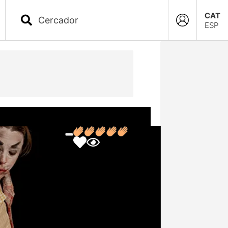
CAT
ESP