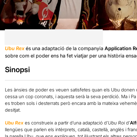
Ubu Rex
és una adaptació de la companyia
Application R
sobre com el poder ens ha fet viatjar per una història ensa
Sinopsi
Les ànsies de poder es veuen satisfetes quan els Ubu donen un 
cessa un cop coronats, i aquesta serà la seva perdició. Ma i P
es troben sols i desterrats però encara amb la mateixa vehemèn
desitjat.
Ubu Rex
es construeix a partir d’una adaptació d’
Ubu Roi
d’
Alf
llengües que parlen els intèrprets, català, castellà, anglès i fra
la parella Ubu, que ens expliquen, tot il·lustrant els altres pers