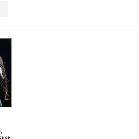
n
ica de