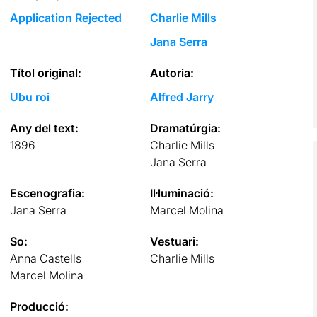
Application Rejected
Charlie Mills
Jana Serra
Títol original:
Autoria:
Ubu roi
Alfred Jarry
Any del text:
Dramatúrgia:
1896
Charlie Mills
Jana Serra
Escenografia:
Il·luminació:
Jana Serra
Marcel Molina
So:
Vestuari:
Anna Castells
Charlie Mills
Marcel Molina
Producció: