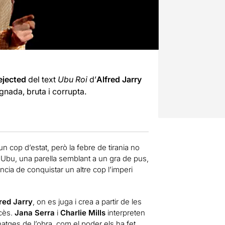
ejected
del text
Ubu Roi
d’
Alfred Jarry
gnada, bruta i corrupta.
cop d’estat, però la febre de tirania no
a Ubu, una parella semblant a un gra de pus,
cia de conquistar un altre cop l’imperi
red Jarry
, on es juga i crea a partir de les
ncès.
Jana Serra
i
Charlie Mills
interpreten
onatges de l’obra, com el poder els ha fet