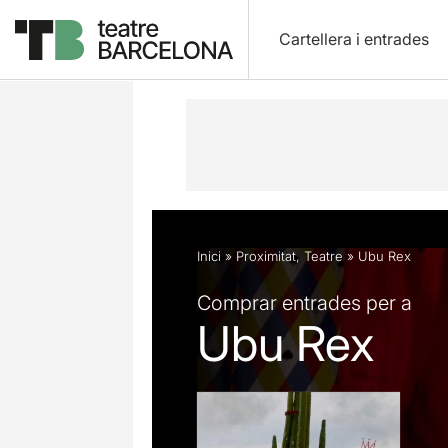
Cartellera i entrades
Descripció
Fitxa artística
Fotos i 
Inici
»
Proximitat
,
Teatre
»
Ubu Rex
Comprar entrades per a
Ubu Rex