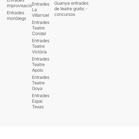
Guanya entrades
Entrades
improvisació
de teatre gratis -
La
Entrades
concursos
Villarroel
monòlegs
Entrades
Teatre
Condal
Entrades
Teatre
Victòria
Entrades
Teatre
Apolo
Entrades
Teatre
Goya
Entrades
Espai
Texas