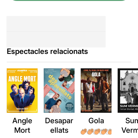
Espectacles relacionats
Angle
Desapar
Gola
Su
Mort
ellats
Verm