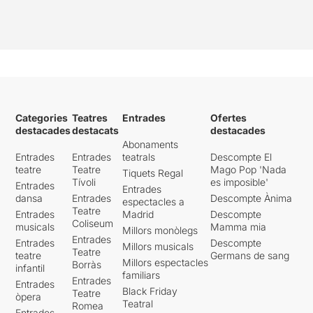
Categories
Teatres
Entrades
Ofertes
destacades
destacats
destacades
Abonaments
Entrades
Entrades
teatrals
Descompte El
teatre
Teatre
Mago Pop 'Nada
Tiquets Regal
Tívoli
es imposible'
Entrades
Entrades
dansa
Entrades
Descompte Ànima
espectacles a
Teatre
Entrades
Madrid
Descompte
Coliseum
musicals
Mamma mia
Millors monòlegs
Entrades
Entrades
Descompte
Millors musicals
Teatre
teatre
Germans de sang
Millors espectacles
Borràs
infantil
familiars
Entrades
Entrades
Black Friday
Teatre
òpera
Teatral
Romea
Entrades