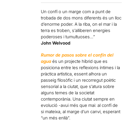
Un confí o un marge com a punt de
trobada de dos mons diferents és un lloc
d’enorme poder. A la riba, on el mar i la
terra es troben, s’alliberen energies
poderoses i tumultuoses…”
John Welvood
Rumor de pasos sobre el confín del
agua
és un projecte híbrid que es
posiciona entre les reflexions íntimes i la
pràctica artística, essent alhora un
passeig filosòfic i un recorregut poètic
sensorial a la ciutat, que s’atura sobre
alguns temes de la societat
contemporània. Una ciutat sempre en
evolució -avui més que mai: al confí de
si mateixa, al marge d’un canvi, esperant
“un més enllà”.