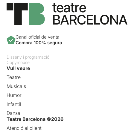
Canal oficial de venta
Compra 100% segura
Disseny i programació:
Copymouse
Vull veure
Teatre
Musicals
Humor
Infantil
Dansa
Teatre Barcelona ©2026
Atenció al client