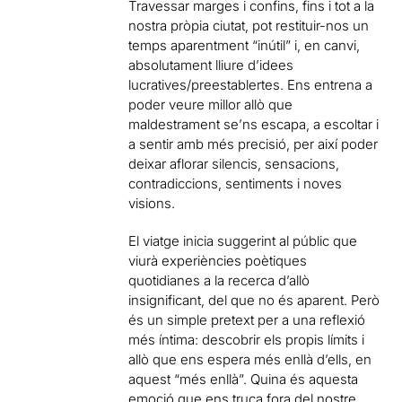
Travessar marges i confins, fins i tot a la
nostra pròpia ciutat, pot restituir-nos un
temps aparentment “inútil” i, en canvi,
absolutament lliure d’idees
lucratives/preestablertes. Ens entrena a
poder veure millor allò que
maldestrament se’ns escapa, a escoltar i
a sentir amb més precisió, per així poder
deixar aflorar silencis, sensacions,
contradiccions, sentiments i noves
visions.
El viatge inicia suggerint al públic que
viurà experiències poètiques
quotidianes a la recerca d’allò
insignificant, del que no és aparent. Però
és un simple pretext per a una reflexió
més íntima: descobrir els propis límits i
allò que ens espera més enllà d’ells, en
aquest “més enllà”. Quina és aquesta
emoció que ens truca fora del nostre