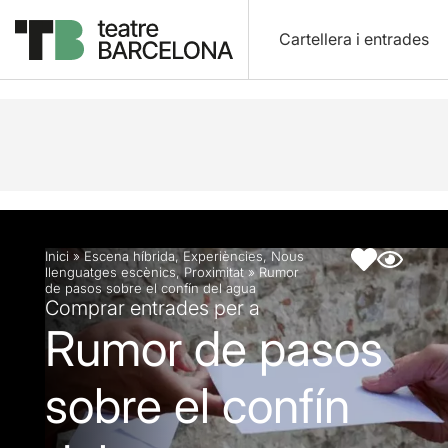
Cartellera i entrades
Descripció
Fitxa artística
Inici
»
Escena híbrida
,
Experiències
,
Nous
llenguatges escènics
,
Proximitat
»
Rumor
de pasos sobre el confín del agua
Comprar entrades per a
Rumor de pasos
sobre el confín