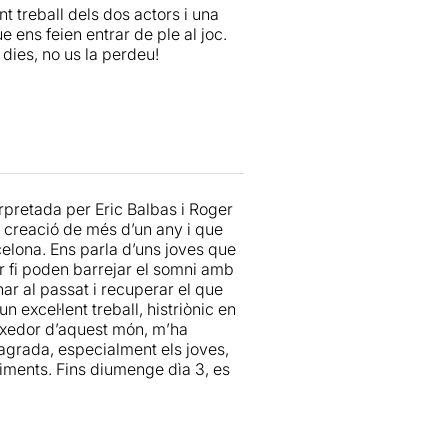
t treball dels dos actors i una
esulta un dels moments més
e ens feien entrar de ple al joc.
 d’un exercici rodó però, com a
dies, no us la perdeu!
 pena perdonar els fragments que
terpretada per Eric Balbas i Roger
de creació de més d’un any i que
elona. Ens parla d’uns joves que
er fi poden barrejar el somni amb
rnar al passat i recuperar el que
excel·lent treball, histriònic en
xedor d’aquest món, m’ha
agrada, especialment els joves,
iments. Fins diumenge dìa 3, es