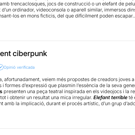
 amb trencaclosques, jocs de construcció o un elefant de pelu
 d’un ordinador, videoconsola o aparell similar, immersos din
nsant-los en mons ficticis, del que difícilment poden escapar.
ls videojocs és un problema actual de la societat humana. 
er si sols, no suposen un perill si se’n fa un ús adequat. Ai
c, sinó en l’ús descontrolat i abusiu que se'n fa d'ell.
a originalitat i presentació de la proposta, tot i que hi ha mo
ent ciberpunk
Opinió verificada
tots dos actors (
Eric Balbas
i
Roger Torns
), que a més a més h
 admirable. Una interpretació molt acurada que mostra totes l
 afortunadament, veiem més propostes de creadors joves a 
om el malestar cada vegada que s'interromp el joc o no es t
 i formes d’expressió que plasmin l’essència de la seva gene
retenia inicialment, no poder deixar de jugar, invertir massa
s
presenten una peça teatral inspirada en els videojocs i la rea
jocs fins al punt en el qual s'arriba a interferir amb activitat
ot i obtenir un resultat una mica irregular.
Elefant terrible
té 
ants per seguir jugant.
t amb la implicació, durant el procés artístic, d’un grup d’a
 del muntatge és confusa i difícil de seguir. Sembla jugar amb
 que si es poleix una mica, serà sens dubte un imprescindibl
xcés de misteri amaga, en realitat, una debilitat narrativa que
bra té l’habilitat de reinventar-se a la meitat de la història, re
mes us la recomano !!!
uctural. Quan entra a escena el sentit de l’humor, l’honestedat
 estaven reprimint o reservant, l’espectacle s’enlaira de man