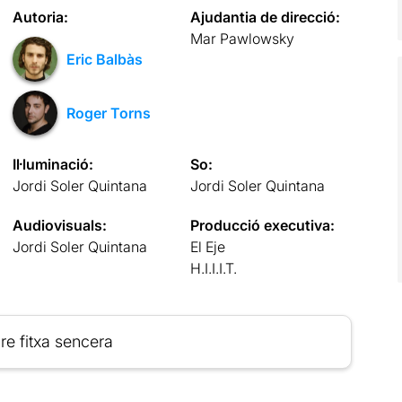
Autoria:
Ajudantia de direcció:
Mar Pawlowsky
Eric Balbàs
Roger Torns
Il·luminació:
So:
Jordi Soler Quintana
Jordi Soler Quintana
Audiovisuals:
Producció executiva:
Jordi Soler Quintana
El Eje
H.I.I.I.T.
re fitxa sencera