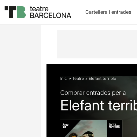
Cartellera i entrades
Descripció
Fitxa artística
Fotos i 
Inici
»
Teatre
»
Elefant terrible
Comprar entrades per a
Elefant terri