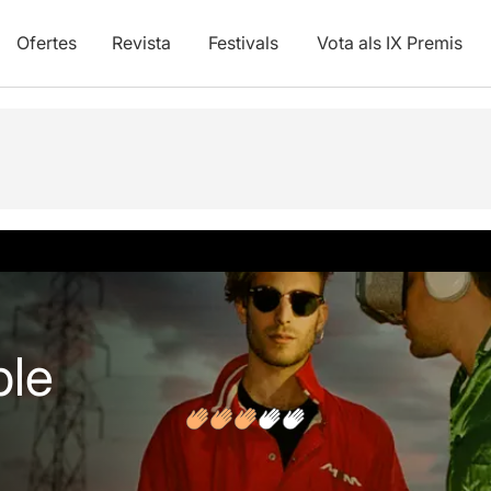
Ofertes
Revista
Festivals
Vota als IX Premis
vídeos
Opinions
ble