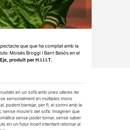
espectacle que que ha comptat amb la
uts: Moisès Broggi i Barri Besòs en el
e, produït per H.I.I.I.T.
ncrustats en un sofà amb unes ulleres de
ar-se sensorialment en múltiples mons
l, podent barrejar, per fi, el somni amb la
bast, sense moure’s del sofà. Imaginen que
zomàtica sense poder tornar, sense saber
 en un futur incert intentant retornar al