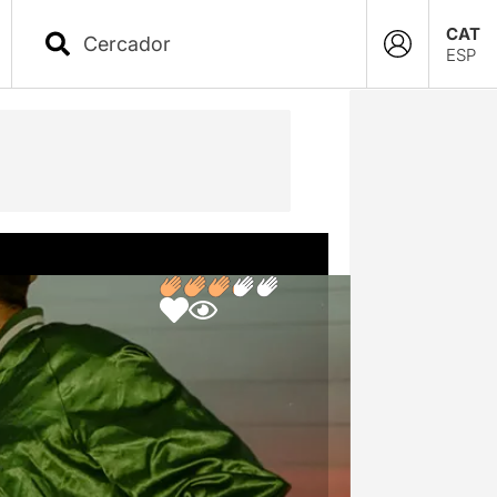
CAT
ESP