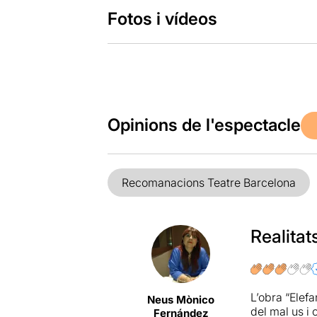
Fotos i vídeos
Opinions de l'espectacle
Recomanacions Teatre Barcelona
Realitat
L’obra “Elefa
Neus Mònico
del mal us i 
Fernández