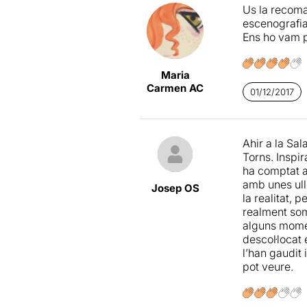
Us la recoman
mereix el di
escenografia 
poderosos i a
Ens ho vam p
laboratori d
menys funci
Maria
Carmen AC
01/12/2017
Ahir a la Sal
Torns. Inspir
ha comptat a
amb unes ulle
Josep OS
la realitat, 
realment som
alguns mome
descol·locat
l’han gaudit
pot veure.