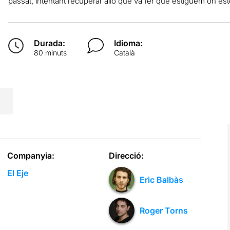
passat, intentant recuperar allò que va fer que estiguem on es
Durada:
Idioma:
80 minuts
Català
Companyia:
Direcció:
El Eje
Eric Balbàs
Roger Torns