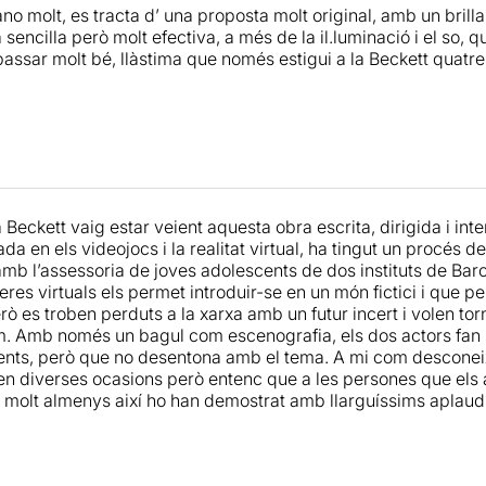
o molt, es tracta d’ una proposta molt original, amb un brillan
àleg amb l’elefant que, no només és molt divertit, sinó que r
sencilla però molt efectiva, a més de la il.luminació i el so, qu
mb el contingut més ric de tot el conjunt. Potser no es tracta
assar molt bé, llàstima que només estigui a la Beckett quatre 
e creació, podem dir que conté troballes per les quals val la
onen.
a Beckett vaig estar veient aquesta obra escrita, dirigida i in
ada en els videojocs i la realitat virtual, ha tingut un procés 
mb l’assessoria de joves adolescents de dos instituts de Barc
res virtuals els permet introduir-se en un món fictici i que p
però es troben perduts a la xarxa amb un futur incert i volen to
. Amb només un bagul com escenografia, els dos actors fan un 
nts, però que no desentona amb el tema. A mi com desconei
 en diverses ocasions però entenc que a les persones que els 
 i molt almenys així ho han demostrat amb llarguíssims aplaud