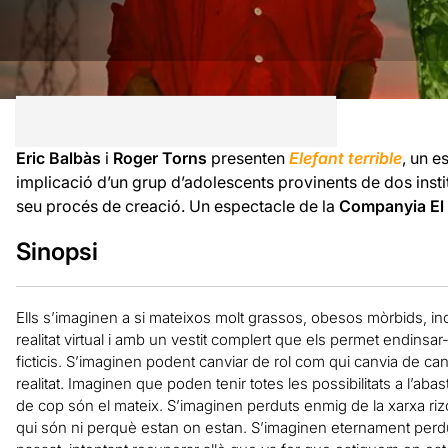
Eric Balbàs
i
Roger Torns
presenten
Elefant terrible
, un 
implicació d’un grup d’adolescents provinents de dos instit
seu procés de creació. Un espectacle de la
Companyia El Ej
Sinopsi
Ells s’imaginen a si mateixos molt grassos, obesos mòrbids, i
realitat virtual i amb un vestit complert que els permet endins
ficticis. S’imaginen podent canviar de rol com qui canvia de cana
realitat. Imaginen que poden tenir totes les possibilitats a l’a
de cop són el mateix. S’imaginen perduts enmig de la xarxa ri
qui són ni perquè estan on estan. S’imaginen eternament perduts