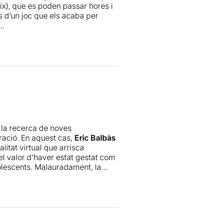
ix), que es poden passar hores i
s d’un joc que els acaba per
És important destacar que els
xí doncs, l’addicció no se centra
ments que costa de seguir i
an escrit i dirigit aquest
es conductes dels addictes als
la recerca de noves
é temps de jugar, jugar més temps
ració. En aquest cas,
Eric Balbàs
 temps en qüestions relacionades
litat virtual que arrisca
s quotidianes o deixar de fer altres
el valor d’haver estat gestat com
dolescents. Malauradament, la
 elements del thriller ciberpunk
e.
 impedeix que el relat arranqui.
vifant miraculosament el seu interès
 i l’autoconsciència que, per
era sensacional. Menció apart